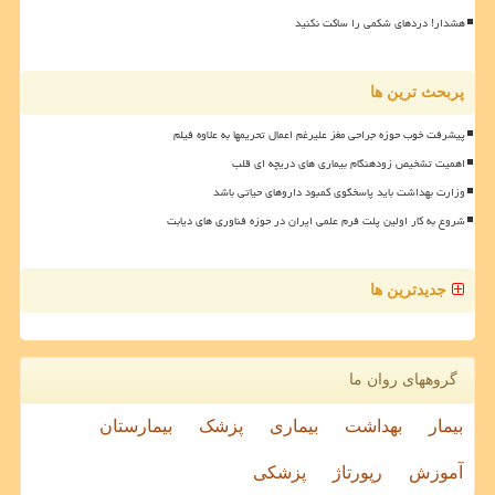
هشدار! دردهای شکمی را ساکت نکنید
پربحث ترین ها
پیشرفت خوب حوزه جراحی مغز علیرغم اعمال تحریمها به علاوه فیلم
اهمیت تشخیص زودهنگام بیماری های دریچه ای قلب
وزارت بهداشت باید پاسخگوی کمبود داروهای حیاتی باشد
شروع به کار اولین پلت فرم علمی ایران در حوزه فناوری های دیابت
جدیدترین ها
گروههای روان ما
بیمار
بهداشت
بیماری
پزشک
بیمارستان
آموزش
رپورتاژ
پزشکی