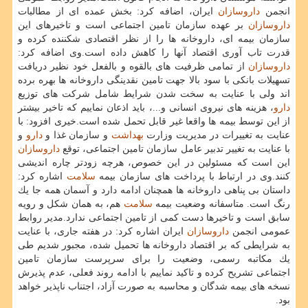
انجمن
داروسازان
ایران، اضافه كرد: بخش عمده ای از مطالبات
داروسازان
بر عهده سازمان تامین اجتماعی است و تاخیرهای این
سازمان بیمه ای، داروخانه ها را از نظر اقتصادی شكننده كرده و
قدرت تاب آوری اقتصاد آنها را كاهش داده است.وی اضافه كرد:
داروسازان
از تمامی ظرفیت های بالقوه و بالفعل خود نظیر دریافت
تسهیلات بانكی با سود بالا جهت تامین نقدینگی داروخانه ها بهره برده
اند ولی با عنایت به سخت شدن شرایط شامل شركت های توزیع
دارو
، هزینه های نیروی انسانی و...، باید اذعان نماییم كه تاخیر بیشتر
از این توسط بیمه ها واقعا غیر قابل تحمل شده است.خیری افزود: با
عنایت به تغییرات در مدیریت وزارت
بهداشت
و سازمان غذا و
دارو
و
با عنایت به تغییر تدبیر عامل سازمان تامین اجتماعی، توقع
داروسازان
این است كه مسئولین در این خصوص، هرچه زودتر چاره اندیشی
كنند.وی در ارتباط با پرداخت های سازمان بیمه
سلامت
اشاره كرد:
داستان بی پناهی داروخانه ها همچنان ادامه دارد و آسمان همه جا یك
رنگ است. متاسفانه وضعیت بیمه
سلامت
هم، به همان شكل و رویه
سابق است و تاخیرها دست كمی از تامین اجتماعی ندارد.مدیر روابط
عمومی انجمن
داروسازان
ایران اشاره كرد: در هفته جاری، با عنایت
به شرایطی كه بر اقتصاد داروخانه ها تحمیل شده، مجبور شدیم طی
یك مكاتبه رسمی، وضعیت را برای سرپرست سازمان تامین
اجتماعی تشریح كرده و تاكید نماییم با ادامه روند فعلی، عدم پذیرش
نسخه های بیمه شدگان و محاسبه به صورت آزاد، اجتناب ناپذیر خواهد
بود.