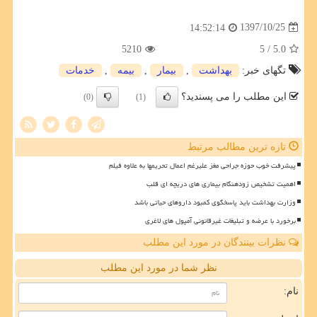
1397/10/25
14:52:14
5210
/ 5
5.0
تگهای خبر:
بهداشت
,
بیمار
,
بیمه
,
خدمات
این مطلب را می پسندید؟
(0)
(1)
تازه ترین مطالب مرتبط
پیشرفت خوب حوزه جراحی مغز علیرغم اعمال تحریمها به علاوه فیلم
اهمیت تشخیص زودهنگام بیماری های دریچه ای قلب
وزارت بهداشت باید پاسخگوی کمبود داروهای حیاتی باشد
برخورد با عرضه و تبلیغات غیرقانونی آمپول های لاغری
نظرات بینندگان در مورد این مطلب
نظر شما در مورد این مطلب
نام: