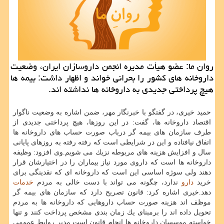
روان ما: عضو هیأت مدیره انجمن داروسازان ایران، وضعیت
داروخانه های كشور را بحرانی خواند و اظهار داشت: بیمه ها
هیچ پرداختی جدیدی به داروخانه ها نداشته اند.
حمید خیری، در گفتگو با خبرنگار مهر، ضمن اشاره به وضعیت ناگوار
اقتصاد داروخانه ها، گفت: در این روزها، هیچ پرداختی جدیدی از
طرف سازمان های بیمه گر درباب صورت حساب های داروخانه ها
اتفاق نیافتاده و این در شرایطی است كه رفته رفته به روزهای پایانی
سال و افزایش هزینه های مربوطه نزیك می شویم.وی افزود: وظیفه
داروخانه ها است كه داروی مورد نیاز بیماران را در اختیارشان قرار
دهند ولی سوژه اساسی این است كه داروخانه ای كه نقدینگی برای
خرید
دارو
ندارد، چگونه می تواند با دست خالی به مردم
خدمات
دهد.خیری اشاره كرد: قانون تصریح دارد كه سازمان های بیمه گر
موظف اند هزینه صورت حساب داروهایی كه داروخانه ها به مردم
تحویل داده اند را برمبنای یك زمان بندی مشخص پرداخت كنند و تنها
خواسته موسسان داروخانه ها انجام قانون است.مدیر روابط عمومی