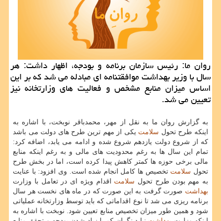
روان ما: رئیس سازمان برنامه و بودجه، اظهار داشت: هر
سال با وزیر بهداشت موافقتنامه ای مبادله می شد كه بر این
اساس میزان منابع مشخص و فعالیت های وزارتخانه نیز
تعیین می شد.
به گزارش روان ما به نقل از مهر، محمدباقر نوبخت، با اشاره به
اینكه طرح تحول
سلامت
یكی از مهم ترین طرح های دولت می باشد
كه از شروع دولت یازدهم شروع شده و ادامه می یابد، اضافه كرد:
تمام این سال ها به رغم محدودیت های مالی و به رغم اینكه منابع
مالی برخی حوزه ها كمتر كاهش پیدا كرده است، اما در بخش طرح
تحول
سلامت
تخصیص ها كامل انجام شده است. وی افزود: با عنایت
به مهم بودن طرح تحول
سلامت
اقدام ویژه ای در تعامل با وزارت
بهداشت
صورت گرفت به این صورت كه در ماه های نخست هر سال
برنامه ریزی می شد تا نوع اقداماتی كه باید توسط وزارتخانه عملیاتی
شود و همین طور میزان تخصیص منابع تعیین شود. نوبخت با اشاره به
اینكه وزارت
بهداشت
نباید نگران كم یا زیاد شدن بودجه و تحقق منابع