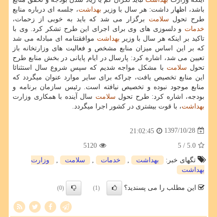
باشد، اظهار داشت: هر سال با وزیر
بهداشت
، جلسه ای درباره منابع
طرح تحول
سلامت
برگزار می شد كه باید به خوبی از زحمات،
خدمات
و دلسوزی های وی برای اجرای این طرح تشكر كرد. وی با
تاكید بر اینكه هر سال با وزیر
بهداشت
موافقتنامه ای مبادله می شد
كه بر این اساس میزان منابع مشخص و فعالیت های وزارتخانه باز
تعیین می شد، اشاره كرد: پارسال در ایام پایانی در بخش منابع طرح
تحول
سلامت
با مشكل مواجه شدیم كه سپس شروع سال استثنائا
این منابع تخصیص یافت، چراكه برای سایر موارد عنوان میگردد كه
منابع موجود نبوده و تخصیص نیافته است. رئیس سازمان برنامه و
بودجه، اشاره كرد: طرح تحول
سلامت
سال آینده با همكاری وزارت
بهداشت
، با قوت بیشتری در كشور اجرا میگردد.
1397/10/28
21:02:45
5120
/ 5
5.0
تگهای خبر:
بهداشت
,
خدمات
,
سلامت
,
وزارت
بهداشت
این مطلب را می پسندید؟
(0)
(1)