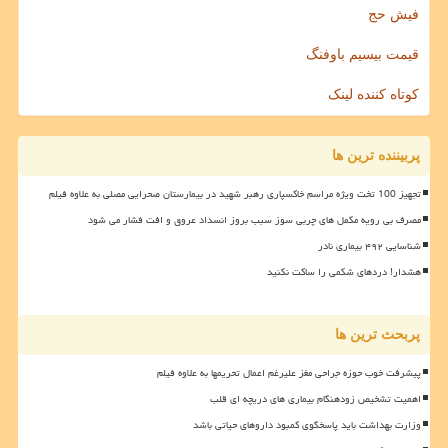
فیش حج
قیمت بیسیم باوفنگ
کوتاه کننده لینک
پربیننده ترین ها
تجهیز 100 تخت ویژه مراسم خاکسپاری رهبر شهید در بیمارستان صحرایی مصلی به علاوه فیلم
مصرف بی رویه مکمل های چربی سوز سبب بروز انسداد عروق و افت فشار می شود
شناسایی ۴۹۲ بیماری نادر
هشدار! دردهای شکمی را ساکت نکنید
پربحث ترین ها
پیشرفت خوب حوزه جراحی مغز علیرغم اعمال تحریمها به علاوه فیلم
اهمیت تشخیص زودهنگام بیماری های دریچه ای قلب
وزارت بهداشت باید پاسخگوی کمبود داروهای حیاتی باشد