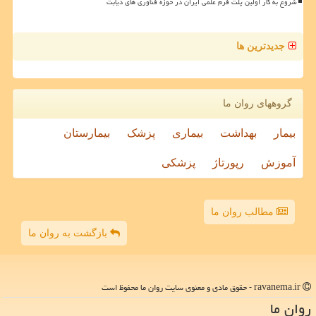
شروع به کار اولین پلت فرم علمی ایران در حوزه فناوری های دیابت
جدیدترین ها
گروههای روان ما
بیمار
بهداشت
بیماری
پزشک
بیمارستان
آموزش
رپورتاژ
پزشکی
مطالب روان ما
بازگشت به روان ما
ravanema.ir - حقوق مادی و معنوی سایت روان ما محفوظ است
روان ما