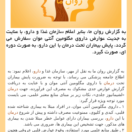
به گزارش روان ما، بنابر اعلام سازمان غذا و دارو، با عنایت
به جدیت عوارض داروی مگلومین آنتی موان سفارش می
گردد، پایش بیماران تحت درمان با این دارو، به صورت دوره
ای، صورت گیرد.
به گزارش روان ما به نقل از مهر، سازمان غذا و
دارو
، اعلام نمود: به
اطلاع جامعه پزشكی می رساند، با توجه به ضرورت پایش بیماران
تحت
درمان
با داروی مگلومین آنتی موان و با عنایت به دریافت
گزارش عوارض جدی مشكوك به مصرف این فرآورده، جهت
درمان
«لشیمانیوز جلدی»، نكات زیر بر مبنای منابع معتبر علمی، می بایست
مورد توجه ویژه قرار گیرد:
۱ ـ داروی مگلومین آنتی موان، در افراد مبتلا به بیماری شناخته شده
قلبی، كبدی و كلیوی، ممنوعیت مصرف داشته و پیش از شروع
درمان
با این
دارو
، بررسی بیماران دارای عوامل خطر مبتلا شدن به بیماری
های مذكور، جهت تشخیص این بیماری ها، ضروری می باشد.
۲ ـ طبق منابع علمی مورد استفاده، وقوع عوارض قلبی عروقی هچون