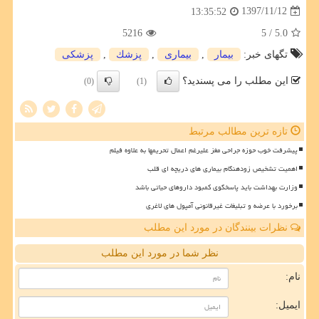
1397/11/12
13:35:52
5216
/ 5
5.0
تگهای خبر:
بیمار
,
بیماری
,
پزشك
,
پزشكی
این مطلب را می پسندید؟
(0)
(1)
تازه ترین مطالب مرتبط
پیشرفت خوب حوزه جراحی مغز علیرغم اعمال تحریمها به علاوه فیلم
اهمیت تشخیص زودهنگام بیماری های دریچه ای قلب
وزارت بهداشت باید پاسخگوی کمبود داروهای حیاتی باشد
برخورد با عرضه و تبلیغات غیرقانونی آمپول های لاغری
نظرات بینندگان در مورد این مطلب
نظر شما در مورد این مطلب
نام:
ایمیل: