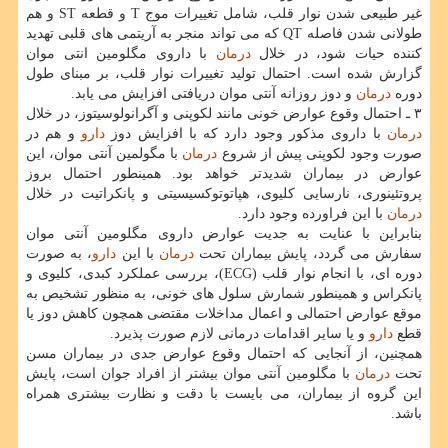
غیر طبیعی شدن نوار قلب، شامل تغییرات موج T و قطعه ST و هم
طولانی شدن فاصله QT كه می تواند منجر به آریتمی های قلبی تهدید
كننده حیات شود، در خلال
درمان
با داروی مگلومین انتی موان
گزارش شده است. احتمال تولید تغییرات نوار قلب، بر مبنای طول
دوره
درمان
و دوز روزانه آنتی موان دریافتی افزایش می یابد.
۳ ـ احتمال وقوع عوارض خونی مانند لكوپنی و آگرانولوسیتوز، در خلال
درمان
با داروی مذكور وجود دارد كه با افزایش دوز
دارو
و هم در
صورت وجود لكوپنی پیش از شروع
درمان
با مگولمین آنتی موان، این
عوارض در بیماران شدیدتر خواهد بود. همینطور احتمال بروز
پروتئینوری، نارسایی كلیوی، هپاتوتوكسیسیتی و پانكراتیت در خلال
درمان
با این فراورده وجود دارد.
بنابراین با عنایت به جدیت عوارض داروی مگلومین آنتی موان
سفارش می گردد، پایش بیماران تحت
درمان
با این
دارو
، به صورت
دوره ای، با انجام نوار قلب (ECG)، بررسی عملكرد كبدی، كلیوی و
پانكراس و همینطور شمارش سلول های خونی، به منظور تشخیص به
موقع عوارض احتمالی و اعمال مداخلات مقتضی همچون كاهش دوز یا
قطع
دارو
و یا سایر اقدامات درمانی لازم صورت پذیرد.
همچنین، از آنجایی كه احتمال وقوع عوارض جدی در بیماران مسن
تحت
درمان
با مگلومین آنتی موان بیشتر از افراد جوان است، پایش
این گروه از بیماران، می بایست با دقت و نظارت بیشتری همراه
باشد.