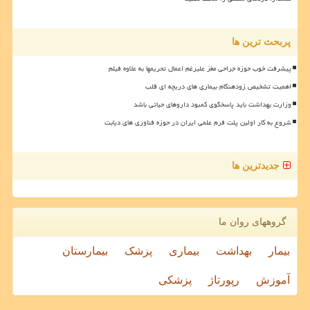
پربحث ترین ها
پیشرفت خوب حوزه جراحی مغز علیرغم اعمال تحریمها به علاوه فیلم
اهمیت تشخیص زودهنگام بیماری های دریچه ای قلب
وزارت بهداشت باید پاسخگوی کمبود داروهای حیاتی باشد
شروع به کار اولین پلت فرم علمی ایران در حوزه فناوری های دیابت
جدیدترین ها
گروههای روان ما
بیمار
بهداشت
بیماری
پزشک
بیمارستان
آموزش
رپورتاژ
پزشکی