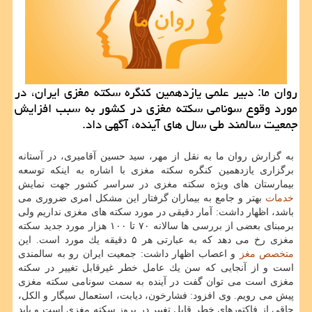
روان ما: دبیر علمی یازدهمین كنگره سكته مغزی ایران، در
مورد وقوع سونامی سكته مغزی در كشور به سبب افزایش
جمعیت سالمند طی سال های آینده، آگهی داد.
به گزارش روان ما به نقل از مهر، سید حسین آقامیری، در آستانه
برگزاری یازدهمین كنگره سكته مغزی با اشاره به اینكه توسعه
بیمارستان های ویژه سكته مغزی در سراسر كشور جهت نمایش
خدمات
بهتر و جامع به بیماران گرفتار این مشكل امری ضروری می
باشد، اظهار داشت: آمار دقیقی در مورد سكته های مغزی نداریم ولی
برمبنای بعضی از بررسی ها سالانه ۷۰ تا ۱۰۰ هزار مورد جدید سكته
مغزی رخ می دهد كه به عبارتی هر ۵ دقیقه یك مورد است. این
متخصص
مغز
و اعصاب اظهار داشت: جمعیت ایران رو به سالمندی
است و از آنجایی كه سن یك عامل خطر غیرقابل تغییر در سكته
مغزی است می توان گفت در آینده به سمت سونامی سكته مغزی
پیش می رویم. وی افزود: فشارخون، دیابت، استعمال سیگار و الكل،
چاقی از فاكتورهای خطر قابل تغییر در بروز سكته مغزی است و باید