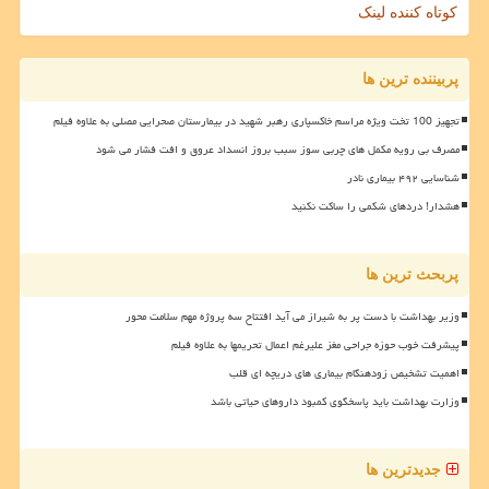
کوتاه کننده لینک
پربیننده ترین ها
تجهیز 100 تخت ویژه مراسم خاکسپاری رهبر شهید در بیمارستان صحرایی مصلی به علاوه فیلم
مصرف بی رویه مکمل های چربی سوز سبب بروز انسداد عروق و افت فشار می شود
شناسایی ۴۹۲ بیماری نادر
هشدار! دردهای شکمی را ساکت نکنید
پربحث ترین ها
وزیر بهداشت با دست پر به شیراز می آید افتتاح سه پروژه مهم سلامت محور
پیشرفت خوب حوزه جراحی مغز علیرغم اعمال تحریمها به علاوه فیلم
اهمیت تشخیص زودهنگام بیماری های دریچه ای قلب
وزارت بهداشت باید پاسخگوی کمبود داروهای حیاتی باشد
جدیدترین ها