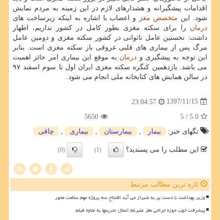
اقدامات پیشگیرانه و هشدارهای لازم در این زمینه به مردم نمایش
شود. این
متخصص
مغز
و اعصاب با اشاره به اینكه زیرساخت های
درمان
را برای سكته مغزی بطور كامل در كشور نداریم، اظهار
داشت: نخستین عامل ناتوانی در كشور سكته مغزی و دومین عامل
مرگ پس از بیماری های قلبی عروقی باز سكته مغزی است. بنابر
این توجه به پیشگیری و
درمان
به موقع این بیماری امر حائز اهمیت
می باشد. یازدهمین كنگره سكته مغزی ایران اول تا سوم اسفند ۹۷
در سالن همایش های كتابخانه ملی انجام می شود.
1397/11/15
23:04:57
5650
/ 5
5.0
تگهای خبر:
بیمار
,
بیمارستان
,
بیماری
,
چاقی
این مطلب را می پسندید؟
(0)
(1)
تازه ترین مطالب مرتبط
وزیر بهداشت با دست پر به شیراز می آید افتتاح سه پروژه مهم سلامت محور
پیشرفت خوب حوزه جراحی مغز علیرغم اعمال تحریمها به علاوه فیلم