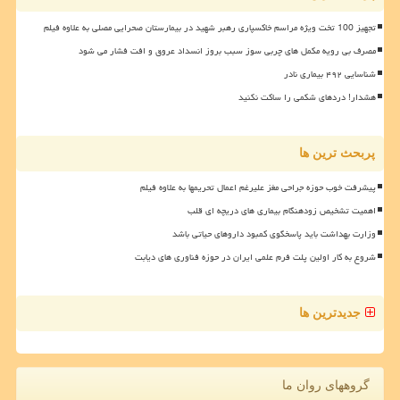
تجهیز 100 تخت ویژه مراسم خاکسپاری رهبر شهید در بیمارستان صحرایی مصلی به علاوه فیلم
مصرف بی رویه مکمل های چربی سوز سبب بروز انسداد عروق و افت فشار می شود
شناسایی ۴۹۲ بیماری نادر
هشدار! دردهای شکمی را ساکت نکنید
پربحث ترین ها
پیشرفت خوب حوزه جراحی مغز علیرغم اعمال تحریمها به علاوه فیلم
اهمیت تشخیص زودهنگام بیماری های دریچه ای قلب
وزارت بهداشت باید پاسخگوی کمبود داروهای حیاتی باشد
شروع به کار اولین پلت فرم علمی ایران در حوزه فناوری های دیابت
جدیدترین ها
گروههای روان ما