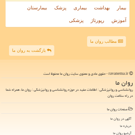
بیمار
بهداشت
بیماری
پزشک
بیمارستان
آموزش
رپورتاژ
پزشکی
مطالب روان ما
بازگشت به روان ما
ravanema.ir - حقوق مادی و معنوی سایت روان ما محفوظ است
روان ما
روانشناسی و روانپزشکی : اطلاعات مفید در حوزه روانشناسی و روانپزشکی : روان ما، همراه شما
در راه سلامت روان
صفحات روان ما
آگهی در روان ما
درباره ما
آرشیو روان ما