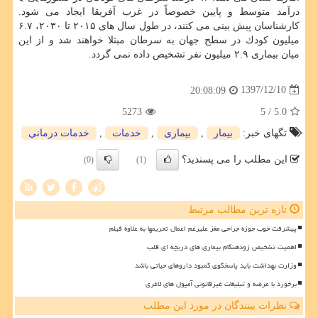
درآمد متوسط و پایین خصوصاً در غرب آفریقا ایجاد می شود.
كارشناسان پیش بینی می كنند، در طول سال های ۲۰۱۵ تا ۲۰۳۰، ۶.۷
میلیون كودك در سطح جهان به سرطان مبتلا خواهند شد و از این
میان بیماری ۲.۹ میلیون نفر تشخیص داده نمی گردد.
1397/12/10
20:08:09
5273
/ 5
5.0
تگهای خبر:
بیمار
,
بیماری
,
خدمات
,
خدمات درمانی
این مطلب را می پسندید؟
(0)
(1)
تازه ترین مطالب مرتبط
پیشرفت خوب حوزه جراحی مغز علیرغم اعمال تحریمها به علاوه فیلم
اهمیت تشخیص زودهنگام بیماری های دریچه ای قلب
وزارت بهداشت باید پاسخگوی کمبود داروهای حیاتی باشد
برخورد با عرضه و تبلیغات غیرقانونی آمپول های لاغری
نظرات بینندگان در مورد این مطلب