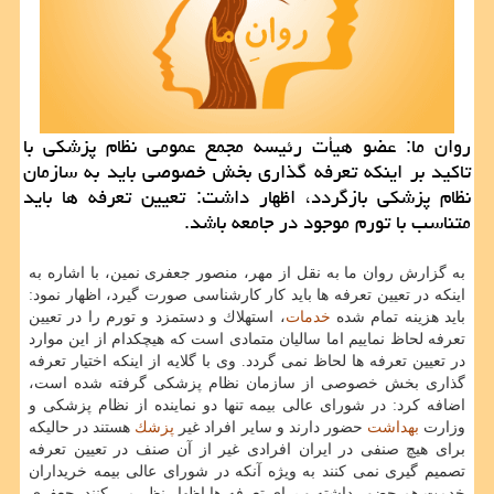
روان ما: عضو هیأت رئیسه مجمع عمومی نظام پزشكی با
تاكید بر اینكه تعرفه گذاری بخش خصوصی باید به سازمان
نظام پزشكی بازگردد، اظهار داشت: تعیین تعرفه ها باید
متناسب با تورم موجود در جامعه باشد.
به گزارش روان ما به نقل از مهر، منصور جعفری نمین، با اشاره به
اینكه در تعیین تعرفه ها باید كار كارشناسی صورت گیرد، اظهار نمود:
باید هزینه تمام شده
خدمات
، استهلاك و دستمزد و تورم را در تعیین
تعرفه لحاظ نماییم اما سالیان متمادی است كه هیچكدام از این موارد
در تعیین تعرفه ها لحاظ نمی گردد. وی با گلایه از اینكه اختیار تعرفه
گذاری بخش خصوصی از سازمان نظام پزشكی گرفته شده است،
اضافه كرد: در شورای عالی بیمه تنها دو نماینده از نظام پزشكی و
وزارت
بهداشت
حضور دارند و سایر افراد غیر
پزشك
هستند در حالیكه
برای هیچ صنفی در ایران افرادی غیر از آن صنف در تعیین تعرفه
تصمیم گیری نمی كنند به ویژه آنكه در شورای عالی بیمه خریداران
خدمت هم حضور داشته و برای تعرفه ها اظهار نظر می كنند. جعفری