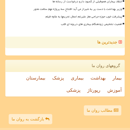
انتقاد بیماران هموفیلی از کمبود دارو درخواست از رسانه ها
وزیر بهداشت با دست پر به شیراز می آید افتتاح سه پروژه مهم سلامت محور
پیشرفت خوب حوزه جراحی مغز علیرغم اعمال تحریمها به علاوه فیلم
اهمیت تشخیص زودهنگام بیماری های دریچه ای قلب
جدیدترین ها
گروههای روان ما
بیمار
بهداشت
بیماری
پزشک
بیمارستان
آموزش
رپورتاژ
پزشکی
مطالب روان ما
بازگشت به روان ما