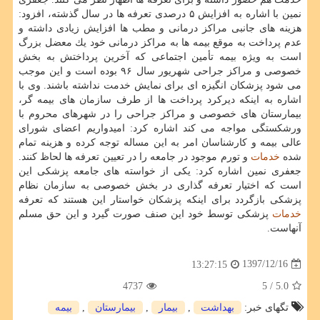
نمین با اشاره به افزایش ۵ درصدی تعرفه ها در سال گذشته، افزود:
هزینه های جانبی مراكز درمانی و مطب ها افزایش زیادی داشته و
عدم پرداخت به موقع بیمه ها به مراكز درمانی خود یك معضل بزرگ
است به ویژه بیمه تأمین اجتماعی كه آخرین پرداختش به بخش
خصوصی و مراكز جراحی شهریور سال ۹۶ بوده است و این موجب
می شود پزشكان انگیزه ای برای نمایش خدمت نداشته باشند. وی با
اشاره به اینكه دیركرد پرداخت ها از طرف سازمان های بیمه گر،
بیمارستان های خصوصی و مراكز جراحی را در شهرهای محروم با
ورشكستگی مواجه می كند اشاره كرد: امیدواریم اعضای شورای
عالی بیمه و كارشناسان امر به این مساله توجه كرده و هزینه تمام
شده
خدمات
و تورم موجود در جامعه را در تعیین تعرفه ها لحاظ كنند.
جعفری نمین اشاره كرد: یكی از خواسته های جامعه پزشكی این
است كه اختیار تعرفه گذاری در بخش خصوصی به سازمان نظام
پزشكی بازگردد برای اینكه پزشكان خواستار این هستند كه تعرفه
خدمات
پزشكی توسط خود این صنف صورت گیرد و این حق مسلم
آنهاست.
1397/12/16
13:27:15
4737
/ 5
5.0
تگهای خبر:
بهداشت
,
بیمار
,
بیمارستان
,
بیمه