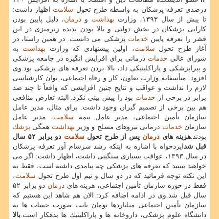
درصدی تعرفه پزشكان به واسطه طرح تحول
سلامت
اظهار داشت:
تا پیش از سال ۱۳۹۳، وزارت
بهداشت
و
درمان
، دلیل پایین بودن
كارایی پزشكان در بخش دولتی و بالا بودن پدیده زیرمیزی در این
قشر را تعرفه پایین
خدمات
پزشكی می دانست. در همین راستا، در
آغاز طرح تحول
سلامت
، اولین پیشنهادی كه وزارت
بهداشت
به
شورای عالی
خدمات
درمانی برای افزایش انگیزه در جامعه پزشكی
و پیراپزشكی و پاراكلینیكی داد، بالا بردن تعرفه های پزشكی بود.وی
افزود: متأسفانه وزارت تعاون، كار و رفاه اجتماعی، توان كارشناسی
لازم را نداشت و عواقب و نتایج چنین افزایشی كه واقعاً تا چند صد
برابر در برخی از
خدمات
بود را پیش بینی نكرد. البته تعارض منافعی
هم بین برخی از تصمیم گیران وجود داشت. برای مثال، مدیر عامل
سازمان تأمین اجتماعی، مدیر عامل بیمه
سلامت
، مدیر عامل
سازمان
خدمات
درمانی نیروهای مسلح و وزیر
بهداشت
همگی
پزشك
بودند.
هزینه های
درمان
پس از طرح تحول
سلامت
دو برابر ۵۲ سال
قبل شد
ایزدخواه با اشاره به اینكه رشد سرسام آور تعرفه پزشكان
در سال ۱۳۹۳، عواقب بسیاری سنگینی داشت، اظهار داشت: اگر می
خواهید ببینید كه تعرفه های پزشكی چه پیامدی داشته است، فقط به
این نكته توجه فرمائید كه در دو سال و نیم اول طرح تحول
سلامت
،
فقط در حوزه سازمان تأمین اجتماعی، هزینه های
درمان
دو برابر ۵۲
سال قبل شد.وی در ادامه اضافه كرد: الان هم شاهد این هستیم كه
سازمان تأمین اجتماعی میلیاردها تومان بابت صورت حساب ها به
دانشگاه علوم پزشكی، داروخانه ها و پاراكلینیك ها بدهكار است.
بالا