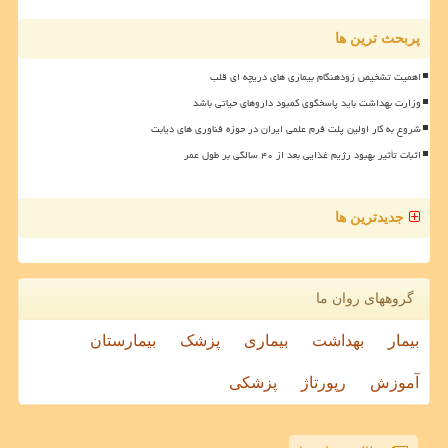
پربحث ترین ها
اهمیت تشخیص زودهنگام بیماری های دریچه ای قلب
وزارت بهداشت باید پاسخگوی کمبود داروهای حیاتی باشد
شروع به کار اولین پلت فرم علمی ایران در حوزه فناوری های دیابت
اثبات تأثیر بهبود رژیم غذایی بعد از ۴۰ سالگی بر طول عمر
جدیدترین ها
گروههای روان ما
بیمار
بهداشت
بیماری
پزشک
بیمارستان
آموزش
رپورتاژ
پزشکی