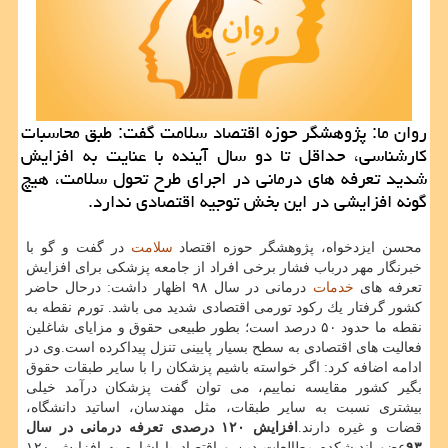
روان ما: پژوهشگر حوزه اقتصاد سلامت گفت: طبق محاسبات
كارشناسی، حداقل تا دو سال آینده با عنایت به افزایش
شدید تعرفه های درمانی در اجرای طرح تحول سلامت، هیچ
گونه افزایشی در این بخش توجیه اقتصادی ندارد.
محسن ایزدخواه، پژوهشگر حوزه اقتصاد
سلامت
در گفت و گو با
خبرنگار مهر درباب فشار برخی افراد از جامعه پزشكی برای افزایش
تعرفه های
خدمات
درمانی در سال ۹۸ اظهار داشت: درحال حاضر
كشور گرفتار یك ركود تورمی اقتصادی شدید می باشد. تورم نقطه به
نقطه ما حدود ۵۰ درصد است؛ بطور طبیعی حقوق و مزایای شاغلین
فعالیت های اقتصادی به سطح بسیار پایینی تنزل پیداكرده است.وی در
ادامه اضافه كرد: اگر خواسته باشیم پزشكان را با سایر طبقات حقوق
بگیر كشور مقایسه نماییم، می توان گفت پزشكان درآمد خیلی
بیشتری نسبت به سایر طبقات، مثل مهندسان، اساتید دانشگاه،
قضات و غیره دارند.
افزایش ۱۲۰ درصدی تعرفه درمانی در سال
۹۳
عضو اندیشكده مطالعات دین و اقتصاد با اشاره به افزایش ۱۲۰