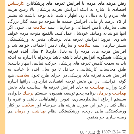
رفتن هزینه های مردم با افزایش تعرفه های پزشكان
این
كارشناس
اقتصادی با اشاره به اینكه افزایش تعرفه پزشكان بالا رفتن هزینه
های مردم را به دنبال دارد، اظهار داشت: باید توجه داشت كه بیشتر
از ۷۵ درصد بار مالی افزایش قیمت ها متوجه دو بیمه گذار بزرگ،
یعنی سازمان تأمین اجتماعی و سازمان بیمه
سلامت
می شود. اگر
اینها نتوانند به وظایف خودشان عمل كنند، بالقطع متوجه مردم خواهد
شد.وی افزود: افزایش تعرفه های پزشكان منجر به ورشكستگی
بیشتر سازمان بیمه
سلامت
و سازمان تأمین اجتماعی خواهد شد و
افزایش هزینه های مردم را به دنبال دارد.
تا ۲ سال آینده تعرفه
پزشكان هیچگونه افزایش نباید داشته باشد
ایزدخواه با اشاره به اینكه
باید به سمت كاهش تعرفه های پزشكان حركت نماییم، اظهار داشت:
طبق محاسبات كارشناسی، حداقل تا دو سال آینده با عنایت به
افزایش شدید تعرفه های پزشكی در اجرای طرح تحول
سلامت
، هیچ
گونه افزایشی در این بخش توجیه اقتصادی ندارد.وی درانتها اشاره
كرد: وزارت
بهداشت
به جای افزایش تعرفه ها، سیاست های بخش
بهداشت
و
درمان
برنامه پنجم توسعه همچون، سیستم
پزشك
خانواده،
سیستم ارجاع، استانداردسازی، تدوین راهنماهایی بالینی و غیره را
دنبال كند. در غیر این صورت هزینه های سرسام آور
سلامت
در كنار
ورشكستگی مالی دولت، ورشكستگی نظام
بهداشت
و
درمان
هم
زمینه سازی خواهدنمود.
1397/12/24
00:40:12