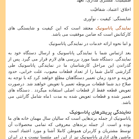
صمیمیت: مشتری مداری، تعهد
اخلاق: اعتماد، شفافیّت
شایستگی: کیفیت ، نوآوری
نمایندگی پاناسونیک
معتقد است که این کیفیت و شایستگی های
کارکنانش است که ضامن موفقیت می باشد.
و اما نحوه ارائه خدمات در نمایندگی پاناسونیک
بعد ازتماس شما با نمایندگی پاناسونیک و ارسال دستگاه خود به
نمایندگی. دستگاه شما مورد بررسی های لازم قرار می گیرد. پس از
گذراندن این مراحل کارشناسان ما در نمایندگی پاناسونیک طی
گزارشی کامل شما را از تعداد قطعات معیوب، علت خرابی، حدود
هزینه و حدود زمان تعمیر دستگاهتان مطلع خواهند کرد که با توجه به
صلاح دید شما قطعات مربوطه تعمیر یا تعویض خواهند شد. درصورت
تعویض قطعه فقط از قطعات اصلی استفاده میگردد . دستگاه های
تعمیر شده و قطعات تعویض شده به مدت 1ماه شامل گارانتی می
باشد.
نمایندگی پرینترهای پاناسونیک
پاناسونیک از جمله برندهایی است که سالیان سال مهمان خانه های ما
بوده و است. از جمله برندهای معروفی که تمامی محصولات آن
توسط مشتریان و کاربران هموطن کاملا آشنا و مورد اعتماد است.
ماشین های اداری پاناسونیک نیز از این امر مثتسنا نیست و در ایران