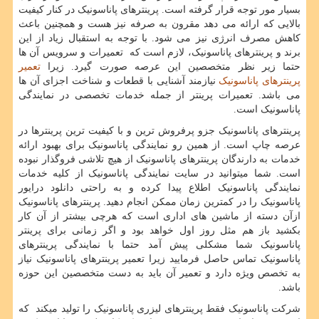
بسیار مور توجه قرار گرفته است. پرینترهای پاناسونیک در کنار کیفیت
بالایی که ارائه می دهد مقرون به صرفه نیز هست و همچنین باعث
کاهش مصرف انرژی نیز می شود. با توجه به استقبال زیاد از این
برند و پرینترهای پاناسونیک، لازم است که تعمیرات و سرویس آن ها
حتما زیر نظر متخصصین این عرصه صورت گیرد. زیرا
تعمیر
پرینترهای پاناسونیک
نیازمند آشنایی با قطعات و شناخت اجزای آن ها
می باشد. تعمیرات پرینتر از جمله خدمات تخصصی در نمایندگی
پاناسونیک است.
پرینترهای پاناسونیک جزو پرفروش ترین و با کیفیت ترین پرینترها در
عرصه چاپ است. از همین رو نمایندگی پاناسونیک برای بهبود ارائه
خدمات به دارندگان پرینترهای پاناسونیک از هیچ تلاشی فروگذار نبوده
است. شما میتوانید در سایت نمایندگی پاناسونیک از کلیه خدمات
نمایندگی پاناسونیک اطلاع پیدا کرده و به راحتی دانلود درایور
پاناسونیک را در کمترین زمان ممکن انجام دهید. پرینترهای پاناسونیک
ازآن دسته از ماشین های اداری است که هرچی بیشتر از آن کار
بکشید باز هم مثل روز اول خواهد بود و اگر زمانی برای پرینتر
پاناسونیک شما مشکلی پیش آمد حتما با نمایندگی پرینترهای
پاناسونیک تماس حاصل فرمایید زیرا تعمیر پرینترهای پاناسونیک نیاز
به تخصص ویژه دارد و تعمیر آن باید به دست متخصصین این حوزه
باشد.
شرکت پاناسونیک فقط پرینترهای لیزری پاناسونیک را تولید میکند که