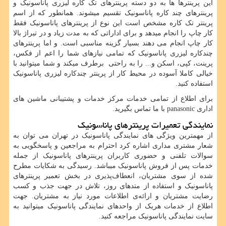
این پرینترها ها به دو دسته پرینترهای تک کاره لیزری پاناسونیک و
پرینترهای چند کاره پاناسونیک تقسیم میشوند. همانطور که از اسم
پرینتر تک کاره مشخص است این نوع از پرینترهای پاناسونیک فقط
کار چاپ را انجام میدهد و برای اداراتی که به مدت زیاد و در تیراژ بالا
کار چاپ انجام می دهند بسیار گزینه مناسبی است. و اما پرینترهای
چندکاره لیزری پاناسونیک که تمامی نیازهای شما را اعم از فکس،
پرینت، کپی، اسکن و... را به راحتی برطرف میکند و شما میتوانید با
خیالی کاملا آسوده در محیط کار از پرینتر چندکاره لیزری پاناسونیک
استفاده کنید.
برای اطلاع از تمامی خدمات مرکز خدمات و پشتیبانی ماشین های
اداری
panasonic
با ما تماس بگیرید.
نمایندگی تعمیرات پرینترهای پاناسونیک
از مهمترین ویژگی های نمایندگی پاناسونیک در تهران می توان به
شعار مشتری مداری اشاره کرد احترام به مراجعین و پاسخگویی به
سوالات تلفنی و حضوری کاربران پرینترهای پاناسونیک از جمله
خدمات پس از فروش پاناسونیک میباشد. رسیدگی به شکایات مطرح
شده از سوی مشتریان، انعطاف‌پذیری در بخش تعمیر پرینترهای
پاناسونیک و استفاده از متدهای روز، تلاش در جهت جذب و کسب
رضایت مشتریان و ارائه‌ی اطلاعات مورد نیاز به مشتریان. جهت
اطلاع از خدمات هریک از واحدهای نمایندگی پاناسونیک میتوانید به
سایت نمایندگی پاناسونیک مراجعه کنید.