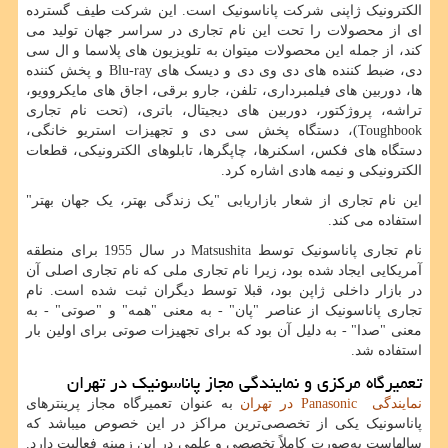
الکترونیک ژاپنی شرکت پاناسونیک است. این شرکت طیف گسترده
ای از محصولات را تحت این نام تجاری در سراسر جهان تولید می
کند، از جمله این محصولات میتوان به تلویزیون های پلاسما و ال سی
دی، ضبط کننده های دی وی دی و دیسک های
Blu-ray
و پخش کننده
ها، دوربین های فیلمبرداری، تلفن، جارو برقی، اجاق های مایکروویو،
تراشه، پروژکتور، دوربین های دیجیتال، باتری، (تحت نام تجاری
Toughbook
)، دستگاه پخش سی دی و تجهیزات استریو خانگی،
دستگاه های فکس، اسکنرها، چاپگرها، تابلوهای الکترونیکی، قطعات
الکترونیکی و نیمه هادی اشاره کرد.
این نام تجاری از شعار بازاریابی "یک زندگی بهتر، یک جهان بهتر"
استفاده می کند.
نام تجاری پاناسونیک توسط
Matsushita
در سال 1955 برای منطقه
آمریکایی ایجاد شده بود، زیرا نام تجاری ملی که نام تجاری اصلی آن
در بازار داخلی ژاپن بود، قبلا توسط دیگران ثبت شده است. نام
تجاری پاناسونیک از عناصر "پان" - به معنی "همه" و "صوتی" - به
معنی "صدا" - به دلیل آن بود که برای تجهیزات صوتی برای اولین بار
استفاده شد.
تعمیرگاه مرکزی و نمایندگی مجاز پاناسونیک در تهران
نمایندگی
Panasonic
در تهران
به عنوان تعمیرگاه مجاز پرینترهای
پاناسونیک یکی از تخصصی‌ترین مراکز در این خصوص میباشد که
سالهاست به‌صورت کاملاً تخصصی و علمی در این زمینه فعالیت دارد.