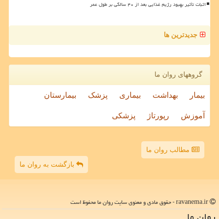
اثبات تأثیر بهبود رژیم غذایی بعد از ۴۰ سالگی بر طول عمر
جدیدترین ها
گروههای روان ما
بیمار
بهداشت
بیماری
پزشک
بیمارستان
آموزش
رپورتاژ
پزشکی
مطالب روان ما
بازگشت به روان ما
ravanema.ir - حقوق مادی و معنوی سایت روان ما محفوظ است
روان ما