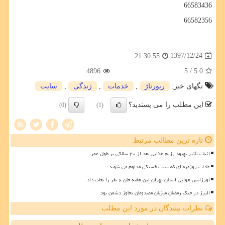
66583436
66582356
1397/12/24
21:30:55
4896
/ 5
5.0
تگهای خبر:
رپورتاژ
,
خدمات
,
زندگی
,
سایت
این مطلب را می پسندید؟
(0)
(1)
تازه ترین مطالب مرتبط
اثبات تأثیر بهبود رژیم غذایی بعد از ۴۰ سالگی بر طول عمر
عادات روزمره ای که سبب خستگی مداوم می شوند
اورژانس هوایی استان تهران این هفته جان ۶ نفر را نجات داد
البرز در جنگ رمضان میزبان مصدومان تجاوز دشمن بود
نظرات بینندگان در مورد این مطلب