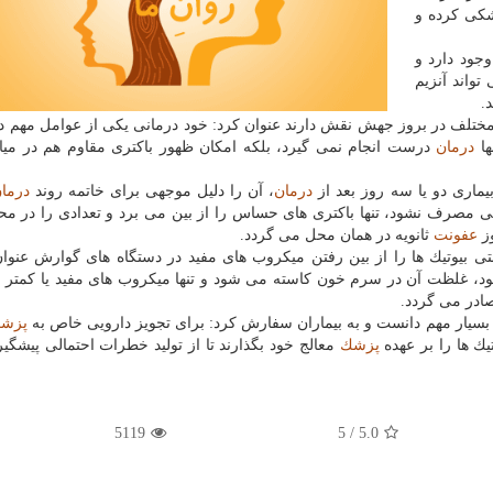
كی كرده و
جود دارد و
تواند آنزیم
.
مختلف در بروز جهش نقش دارند عنوان كرد: خود درمانی یكی از عوامل مهم در 
ها
درمان
درست انجام نمی گیرد، بلكه امكان ظهور باكتری مقاوم هم در میا
بیماری دو یا سه روز بعد از
درمان
، آن را دلیل موجهی برای خاتمه روند
درما
تی مصرف نشود، تنها باكتری های حساس را از بین می برد و تعدادی را در مح
وز
عفونت
ثانویه در همان محل می گردد.
یوتیك ها را از بین رفتن میكروب های مفید در دستگاه های گوارش عنوان
ود، غلظت آن در سرم خون كاسته می شود و تنها میكروب های مفید یا كمتر م
صادر می گردد.
سیار مهم دانست و به بیماران سفارش كرد: برای تجویز دارویی خاص به
پزش
ك ها را بر عهده
پزشك
معالج خود بگذارند تا از تولید خطرات احتمالی پیشگی
5119
/ 5
5.0