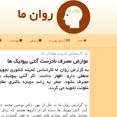
روان ما
خانه
آرشیو روان ما
پزشکی
بهداشت
یك كارشناس دارویی هشدار داد؛
عوارض مصرف نادرست آنتی بیوتیك ها
به گزارش روان ما كارشناس كمیته كشوری تجوی
منطقی دارو، اظهار داشت: اگر آنتی بیوتیك 
مصرف نشود، منجر به رشد دوباره باكتری مقاو
عفونت ثانویه می گردد.
به گزارش روان ما به نقل از مهر، دكتر نوشین محمد ح
كرد: آنتی بیوتیك ها دسته ای از داروها هستند كه برای 
عوامل تولید كنند بیماری های عفونی٬ به ط