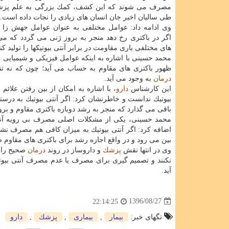
مصرف می شوند كه این كشف، كمك بزرگی به علم پزش
طی سالیان اخیر جان انسان های زیادی را نجات داده است.
وی ادامه داد: عوامل مختلفی به عنوان عوامل جهش زا و
اگر در باكتری رخ دهد منجر به بروز ژنی می گردد كه می 
های مختلفی باری مقاومت در برابر آنتی بیوتیكها را تولید كند
محمد حسینی با اشاره به اینكه عوامل فیزیكی و شیمیایی 
ظهور باكتری های مقاوم به حساب می آید؛ چون كه نه تن
درمان
به وجود می آید.
این كارشناس
دارو
، با اشاره به امكان از بین رفتن علائم 
بیوتیك ندانست و خاطرنشان كرد: اگر آنتی بیوتیك به درس
باقی می گذارد كه منجر به رشد دوباره باكتری مقاوم و بر
محمد حسینی، یكی از مشكلات اصلی مصرف بی رویه آنتی ب
اضافه كرد: اگر آنتی بیوتیك به میزان كافی هم مصرف نش
بین می رود و در واقع اجازه رشد برای باكتری های مقاوم 
وی در انتها نقش
پزشك
و داروساز در روند
درمان
صحیح را ب
نكنند و تصمیم گیری برای مصرف یا عدم مصرف آنتی بیوتی
آید.
1396/08/27
22:14:25
تگهای خبر:
بیمار
,
بیماری
,
پزشك
,
دارو