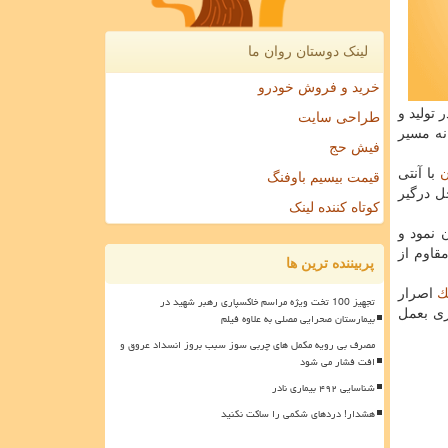
لینک دوستان روان ما
خرید و فروش خودرو
تولید و
طراحی سایت
نه مسیر
فیش حج
ن
با آنتی
قیمت بیسیم باوفنگ
ل درگیر
کوتاه کننده لینک
 نمود و
قاوم از
پربیننده ترین ها
ك
اصرار
تجهیز 100 تخت ویژه مراسم خاکسپاری رهبر شهید در
ری بعمل
بیمارستان صحرایی مصلی به علاوه فیلم
مصرف بی رویه مکمل های چربی سوز سبب بروز انسداد عروق و
افت فشار می شود
شناسایی ۴۹۲ بیماری نادر
هشدار! دردهای شکمی را ساکت نکنید