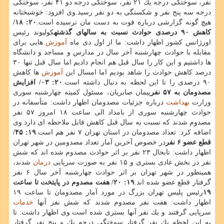
نفر، سوختگی درجه یك ۲۱ نفر، سوختگی درجه دو ۴۱ نفر، سوختگی
درجه سه پنج نفر و شكستگی به دو نفر رسید.وی افزود: خوشبختانه
هیچ گونه گزارشی درباره فوت به دست مان نرسیده است.
۲۰: ۱۸/
كاهش ۹۰ درصدی حوادث نسبت به سالهای گذشته
كولیوند رئیس
اورژانس كشور اظهار داشت: ما از اول دی ماه
آموزش
هایی برای
مقابله با حوادث چهارشنبه آخر سال در مدارس و مساجد و دانشگاه
ها داشتیم و این كار را سال قبل هم انجام دادیم اما سال قبل تنها ۳۰
درصد كاهش حوادث را شاهد بودیم اما امسال این
آموزش
ها كاهش
۹۰ درصدی را تا این لحظه به دنبال داشته است.
۲۰: ۰۳/ افزایش
مصدومان به ۵۷ نفر
پیمان صابریان، مسئول كمیته چهارشنبه سوری
وزارت
بهداشت
درباره جزئیات مصدومان اظهار داشت: متأسفانه در
حوادث چهارشنبه سوری از بامداد الی ساعت ۱۸ امروز ۵۷ نفر
مصدوم شدند كه نسبت به سال قبل كاهش قابل ملاحظه ای دارد.وی
اضافه كرد: تعداد مصدومان در استان تهران ۷ نفر هم است.
۱۹: ۴۵/
قطع عضو ۶ نفر
در خصوص آخرین آمار تعداد مصدومین در شهر تهران
اظهار داشت: تابحال ۲۳ نفر بر اثر حوادث مصدوم شده اند كه شش
نفر در بخش عادی بستری و ۱۵ نفر به صورت سرپایی
درمان
شدند،
همینطور در شهر تهران بر اثر حوادث چهارشنبه آخر سال ۶ نفر
گرفتار قطع عضو شده اند.
۱۹: ۲۰/ هفت مصدوم در پایتخت تا ساعت
۱۹
رئیس پلیس تهران بزرگ در مورد آمار مصدومان تا ساعت ۱۹
اظهار داشت: هفت نفر مصدوم شدند كه شش نفر آنها
خدمات
سرپایی گرفتند و یك نفر آنها بستری شده است.وی اظهار داشت: تا
به این لحظه یك نفر گرفتار سوختگی درجه یك و پنج نفر گرفتار