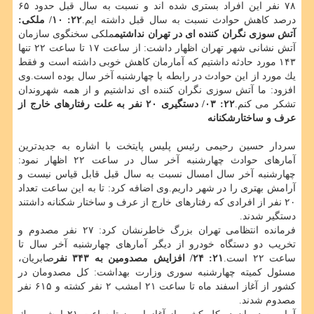
۷۸ نفر این افراد بستری شده اند و نسبت به سال قبل حدود ۶۵
درصد كاهش حوادث نسبت به سال قبل داشته ایم.
۲۲: ۱۰/ ملكی:
آتش سوزی نگران كننده ای در تهران نداشتیم
ملكی سخنگوی سازمان
آتش نشانی شهر تهران اظهار داشت: از ساعت ۱۷ تا ساعت ۲۲ تنها
۱۴۳ مورد حادثه داشتیم كه آمارمان كاهش خوبی داشته است و فقط
یك مورد از این حوادث در رابطه با چهارشنبه آخر سال بوده است.وی
افزود: ما آتش سوزی نگران كننده ای نداشتیم و از همه شهروندان
تشكر می كنم.
۲۲: ۰۳/ دستگیری ۲۰ نفر به علت رفتارهای خارج از
عرف و ساختارشكنانه
سردار حسین رحیمی رئیس پلیس پایتخت با اشاره به جدیدترین
آمارهای حوادث چهارشنبه آخر سال در ساعت ۲۲ اظهار نمود:
چهارشنبه آخر سال امسال نسبت به سال قبل قابل قیاس نیست و
آرامش بهتری را در شهر داریم.وی اضافه كرد: تا به این ساعت تعداد
۲۰ نفر از افرادی كه رفتارهای خارج از عرف و ساختار شكنانه داشتند
دستگیر شدند.
فرمانده انتظامی تهران بزرگ خاطرنشان كرد: ۲۷ نفر مصدوم و
تخریب دو دستگاه خودرو از دیگر آمارهای چهارشنبه آخر سال تا
ساعت ۲۲ است.
۲۱: ۲۴/ افزایش مصدومین به ۳۴۳ نفر
صابریان،
مسئول كمیته چهارشنبه سوری وزارت بهداشت: كل مصدومان در
كشور از آغاز اسفند ماه تا ساعت ۲۱ امشب ۲ نفر كشته و ۶۱۵ نفر
مصدوم شدند.