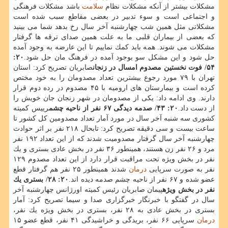
مشكلات بیشتر از آنكه مشكلات نظام
سلامت
باشد مشكلات فرهنگی
و اجتماعی است و سوء تدبیر در بعضی مقاطع سبب شده است
مشكلاتی مثل همین شب چهارشنبه آخر سال رخ بدهد شما می بینید
كه بعضی از بیماران قلبی ما به علت همین صدای ترقه ها گرفتار
مشكلات می شوند. همه باید كمك نماییم تا این عارضه به وجود آمده
حل شود و این مشكل سو بوجود آمده در فرهنگ مان حل شود.
۲۰:
۵۴/ فوت نخستین مصدوم امسال در زنجان
صابریان تصریح كرد: استان
تهران با ۷۹ مورد رجوع بیشترین تعداد مصدومان را به خود مختص
كرده است و بیمارستان های ارومیه با ۴۵ مصدوم در رده دوم قرار
دارند. وی ادامه داد: یكی از مصدومان در شهر زنجان جان خویش را
از دست داد.
۲۰: ۴۳/ صدمه دیدگی ۶۷ نفر از ناحیه چشم
رییس كمیته
كشوری سه شنبه آخر سال در مورد آمار تعداد مصدومین كل كشور تا
ساعت بیست و سی دقیقه تصریح كرد: تابحال ۲۱۸ نفر بر اثر حوادث
چهارشنبه آخر سال گرفتار مصدومیت شدند كه از این تعداد ۱۹۲ نفر
مرد و ۲۶ نفر زن هستند، همینطور ۳۶ نفر در بخش عادی بستری و یك
نفر در بخش ویژه تحت مراقبت قرار دارد از این تعداد مصدوم ۱۲۹
نفر به صورت سرپایی
درمان
شدند همینطور ۲۵ نفر هم گرفتار قطع
عضو شده و ۶۷ نفر از ناحیه چشم صدمه دیده اند.
۲۰: ۲۸/ بستری یك
نفر در بخش ویژه
پیمان صابریان رئیس كمیته اورژانس چهارشنبه آخر
سال در گفتگو با خبرنگار خبرگزاری صدا و سیما تصریح كرد: آمار
بستری در بخش عادی به ۲۸ نفر، بستری در بخش ویژه یك نفر،
درمان
سرپایی ۶۶ نفر، بریدگی و خراشیدگی ۴۱ نفر، قطع عضو ۱۵