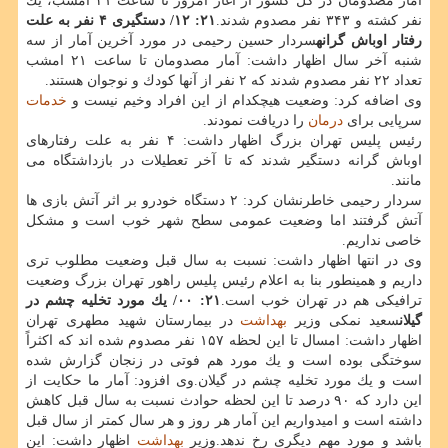
آمار مصدومان در كل كشور از آغاز امروز تا ساعت ۲۱ امشب، یك
نفر كشته و ۳۴۳ نفر مصدوم شدند.
۲۱: ۱۲/ دستگیری ۴ نفر به علت
رفتار اوباش گرانه
سردار حسین رحیمی در مورد آخرین آمار از سه
شنبه آخر سال اظهار داشت: آمار مصدومان تا ساعت ۲۱ امشب
تعداد ۲۲ نفر مصدوم شدند كه ۲ نفر از آنها كودك و نوجوان هستند.
وی اضافه كرد: وضعیت هیچكدام از این افراد وخیم نیست و
خدمات
سرپایی برای
درمان
را دریافت نمودند.
رئیس پلیس تهران بزرگ اظهار داشت: ۴ نفر به علت رفتارهای
اوباش گرانه دستگیر شدند كه تا آخر تعطیلات در بازداشتگاه می
مانند.
سردار رحیمی خاطرنشان كرد: ۲ دستگاه خودرو بر اثر آتش بازی ها
آتش گرفتند اما وضعیت عمومی سطح شهر خوب است و مشكل
خاصی نداریم.
وی در انتها اظهار داشت: نسبت به سال قبل وضعیت مطلوب تری
داریم و همینطور بنا به اعلام رئیس پلیس راهور تهران بزرگ وضعیت
ترافیكی هم در تهران خوب است.
۲۱: ۰۰/ یك مورد تخلیه چشم در
گیلان
سعید نمكی وزیر
بهداشت
در بیمارستان شهید مطهری تهران
اظهار داشت: امسال تا این لحظه ۱۵۷ نفر مصدوم شده اند كه اكثراً
سوختگی بوده است و یك مورد هم فوتی در زنجان گزارش شده
است و یك مورد تخلیه چشم در گیلان.وی افزود: آمار ما حكایت از
این دارد كه ۹۰ درصد تا این لحظه حوادث نسبت به سال قبل كاهش
داشته است و امیدواریم این آمار هر روز و هر سال كمتر از سال قبل
باشد و مورد مهم دیگری رخ ندهد.وزیر
بهداشت
اظهار داشت: این