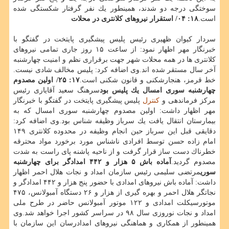
سوختگی درجه دو شدند، همینطور یك نفر گرفتار شكستگی شده
است.
۱۸: ۰۴/ استقرار نیروهای كلانتری در محلات
سردار كیوان ظهیری رئیس پلیس پیشگیری پایتخت در گفتگو با
خبرنگار مهر اظهار نمود: از ساعت ۱۵ روز جاری تمامی نیروهای
كلانتری ها در همه محلات شهر جهت برقراری نظم و امنیت چهارشنبه
آخر سال مستقر شده اند.وی اضافه كرد: پلیس مخالف شادی نیست.
خط قرمز، هنجارشكنی و قانون شكنی است.
۱۷: ۲۵/ اولین مصدوم
چهارشنبه سوری امسال یك پلیس بود
سرهنگ سعید آقایاری رئیس
مركز فرماندهی و
كنترل
پلیس پیشگیری پایتخت در گفتگو با خبرنگار
مهر اظهار داشت: اولین مصدوم چهارشنبه سوری امسال كه به
بیمارستان انتقال یافت یك سرباز وظیفه شناس بود.وی اضافه كرد:
دقایقی قبل این سرباز حین انجام وظیفه در محدوده كلانتری ۱۴۹
امام زاده حسن توسط افرادی ناشناس مورد برخورد مواد محترقه
خطرناك دست ساز قرار گرفت و از ناحیه پاشنه پای راست به شدت
مصدوم گردید.
آماده باش ۵ هزار و ۴۴۲ امدادگر برای چهارشنبه
سوری
مرتضی سلیمی رئیس سازمان امداد و نجات هلال احمر اظهار
داشت: آماده باش نیروهای امدادی با حضور پنج هزار و ۴۴۲ امدادگر و
نجاتگر هلال احمر و بهره گیری از هزار و ۲۶ دستگاه آمبولانس، ۴۷۵
موتورسیكلت امدادی و ۱۲۲ موتور آمبولانس حاضر در طرح ملی
امداد و نجات نوروزی سال ۹۸ در سراسر كشور اجرا خواهد شد.وی
همینطور از همكاری و هماهنگی نیروهای امدادرسان این سازمان با