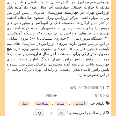
نهادهایی همچون اورژانس، آتش نشانی،
خدمات
ایمنی و پلیس برای
مقابله با حوادث احتمالی چهارشنبه آخر سال اطلاع داد.
آماده باش
اورژانس تهران در چهارشنبه سوری
پیمان صابریان رئیس اورژانس
تهران اظهار داشت: مركز اورژانس تهران همچون سال های گذشته
در كنار سایر ارگان ها، مجموعه عظیمی آمبولانس و موتورلانس های
خویش را برای خدمت رسانی به همشهریان آماده كرده است.وی
توضیح داد: نیروهای اورژانس در چارچوب ۱۹۷ دستگاه آمبولانس،
۱۴۰ دستگاه موتورلانس، ۲۰ خودروی پشتیبانی با ۵۰۰ نیروی عملیاتی
در این مراسم حضور دارند. نیروهای اورژانس در بیمارستان های مهم
پایتخت همچون فارابی، ۱۵ خرداد و مطهری حضور ویژه دارند.
هیچ
محدودیت ترافیكی برای سه شنبه آخر سال نداریم
سردار محمدرضا
مهماندار، رئیس پلیس راهور تهران بزرگ اظهار داشت: برای
چهارشنبه پایانی سال هیچ گونه محدودیتی ترافیكی پیش بینی نشده و
پلیس راهور فاتب (پلیس راهنمایی و رانندگی تهران بزرگ) برنامه ای
در این خصوص ندارد.
1398/01/01
10:51:36
4805
/ 5
5.0
تگهای خبر:
آموزش
,
امنیت
,
بهداشت
,
بیمار
این مطلب را می پسندید؟
(0)
(1)