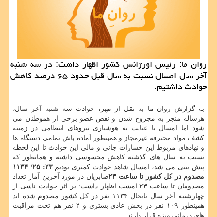
روان ما: رئیس اورژانس كشور اظهار داشت: در سه شنبه
آخر سال امسال نسبت به سال قبل حدود ۶۵ درصد كاهش
حوادث داشتیم.
به گزارش روان ما به نقل از مهر، حوادث سه شنبه آخر سال،
هرساله منجر به مجروح شدن و نقص عضو برخی از هموطنان می
شود اما امسال با عنایت به هوشیاری نیروهای انتظامی در زمینه
كشف مواد محترقه غیرمجاز و همینطور آماده باش تمامی دستگاه ها
و نهادهای مربوط این خسارات جانی و مالی این حوادث تا این لحظه
نسبت به سال های گذشته كاهش محسوسی داشته و همانطور كه
پیش بینی می شد، امسال شاهد حوادث كمتری بودیم.
۲۳: ۲۵/ ۱۱۳۴
مصدوم در كل كشور تا ساعت ۲۳
صابریان در مورد آخرین آمار تعداد
مصدومان تا ساعت ۲۳ امشب اظهار داشت: بر اثر حوادث ناشی از
چهارشنبه آخر سال تابحال ۱۱۳۴ نفر در كل كشور مصدوم شده اند
همینطور ۱۰۹ نفر در بخش عادی بستری و ۲ نفر هم تحت مراقبت
های درمانی ویژه قرار دارند.