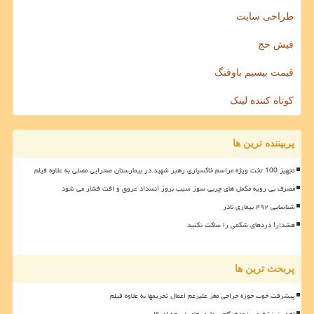
طراحی سایت
فیش حج
قیمت بیسیم باوفنگ
کوتاه کننده لینک
پربیننده ترین ها
تجهیز 100 تخت ویژه مراسم خاکسپاری رهبر شهید در بیمارستان صحرایی مصلی به علاوه فیلم
مصرف بی رویه مکمل های چربی سوز سبب بروز انسداد عروق و افت فشار می شود
شناسایی ۴۹۲ بیماری نادر
هشدار! دردهای شکمی را ساکت نکنید
پربحث ترین ها
پیشرفت خوب حوزه جراحی مغز علیرغم اعمال تحریمها به علاوه فیلم
اهمیت تشخیص زودهنگام بیماری های دریچه ای قلب