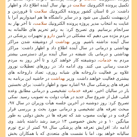
تكمیل پرونده الكترونیك
سلامت
در بهار سال آینده اطلاع داد و اظهار
داشت: در ۵ استان كشور پرونده الكترونیك
سلامت
تا فروردین و
اردیبهشت تكمیل می شود و در سایر دانشگاه ها هم امیدواریم آنرا با
عنایت به انتخاب مدیر پروژه پرونده الكترونیك
سلامت
، تا آخر بهار به
سرانجام برسانیم. وی تصریح كرد: به رغم تحریم های ظالمانه به
مردم مژده می دهیم كه مشكلی در تأمین
دارو
و تجهیزات پزشكی در
سال آینده نداشته باشیم. وزیر
بهداشت
از دوشیفته شدن مراكز
بهداشتی و درمانی در سال آینده اطلاع داد و اظهار داشت: مراكز
بهداشتی و درمانی یك شیفته در سال آینده برای دسترسی بیشتر
مردم به
خدمات
، دوشیفته كار خواهند كرد و تا آخر روز به مردم
خدمت رسانی می كنند. وی ادامه داد: در روزهای تعطیلات نوروز
علاوه بر فعالیت داروخانه های شبانه روزی، تعداد داروخانه های
بیشتری فعالیت خواهند داشت. وزیر
بهداشت
در حاشیه این برنامه به
تعرفه های پزشكی سال ۹۸ اشاره نمود و اظهار داشت: برای نخستین
بار در سالیان اخیر، تعرفه
خدمات
تشخیصی و درمانی مطابق وعده
قبلی، قبل از شروع سال جدید در هیأت دولت به تصویب رسید. نمكی
تصریح كرد: روز دوشنبه در آخرین جلسه هیأت وزیران در سال ۹۷،
مبحث تعرفه های تشخیصی و درمانی مورد بحث و بررسی قرار
گرفت و در نهایت مصوب شد كه تعرفه ها در بخش دولتی به طور
میانگین ۱۰ و در بخش خصوصی ۱۳ درصد رشد داشته باشد. وی
ادامه داد: افزایش تعرفه های پزشكی سال ۹۸ كمتر از نرخ تورم
سالیانه خواهد بود، اما با نشست های متعددی كه با همكاران بخش