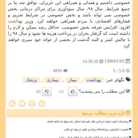
خصوصی داشتیم و همدلی و همراهی این عزیزان، توافق شد بنا بر
جمیع شرایط، سال ۹۸، سال سودآوری برای مراكز درمانی بخش
خصوصی نمی تواند باشد و بخش خصوصی در شرایط تحریم و
فشارهای اقتصادی، با مردم همراهی خواهند كرد. وزیر
بهداشت
افزود: افزایش تعرفه بخش خصوصی، حداقل رشد ممكن و لازم را
داشته است كه گرفتار بحران در پرداخت هزینه ها نشود و سال ۹۸ را
با چالش كمتر و البته گذشت از بخشی از عوائد خود سپری خواهند
كرد
1398/01/03
14:50:10
4916
/ 5
5.0
تگهای خبر:
بهداشت
,
بیمار
,
بیماری
,
پزشك
این مطلب را می پسندید؟
(0)
(1)
تازه ترین مطالب مرتبط
پیشرفت خوب حوزه جراحی مغز علیرغم اعمال تحریمها به علاوه فیلم
اهمیت تشخیص زودهنگام بیماری های دریچه ای قلب
وزارت بهداشت باید پاسخگوی کمبود داروهای حیاتی باشد