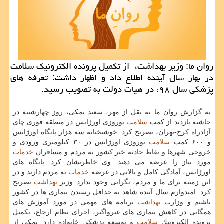
روان ما: وزیر بهداشت، از تكمیل پرونده الكترونیك سلامت
در بهار سال آینده اطلاع داد و اظهار داشت: تعرفه های
پزشكی سال ۹۸، در هیات دولت به تصویب رسید.
به گزارش روان ما به نقل از مهر، سعید نمكی، روز چهارشنبه در
حاشیه بازدید از كمپ
سلامت
نوروزی اورژانس در منطقه قوری چای
آزادراه كرج-تهران، تصریح كرد: خوشبختانه سه هزار پایگاه اورژانس
و ۶۰۰ كمپ
سلامت
نوروزی اورژانس در ۳۰ كیلومتری ورودی و
خروجی شهرها و نقاط حادثه خیر كشور به مردم و مسافران
خدمات
مورد نیاز را عرضه می دهند. وی خاطرنشان كرد: پایگاه های
اورژانس، آمادگی كامل و بالایی در عرضه
خدمات
به مردم دارند و در
این زمینه برای ما و مردم، نگرانی وجود ندارد. وزیر
بهداشت
تصریح
كرد: امیدوارم سال آینده شاهد به حداقل رسیدن بیماری ها در كشور
باشیم و وزارت
بهداشت
برنامه های مهمی در مورد آموزش های
همگانی در كاهش بیماری های غیرواگیر، اجرای نظام ارجاع، تكمیل
پرونده الكترونیك
سلامت
و توسعه پزشكی خانواده دارد. نمكی از