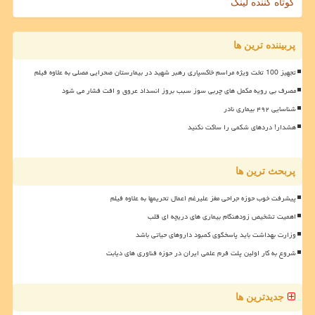
کوتاه کننده لینک
پربیننده ترین ها
تجهیز 100 تخت ویژه مراسم خاکسپاری رهبر شهید در بیمارستان صحرایی مصلی به علاوه فیلم
مصرف بی رویه مکمل های چربی سوز سبب بروز انسداد عروق و افت فشار می شود
شناسایی ۴۹۲ بیماری نادر
هشدار! دردهای شکمی را ساکت نکنید
پربحث ترین ها
پیشرفت خوب حوزه جراحی مغز علیرغم اعمال تحریمها به علاوه فیلم
اهمیت تشخیص زودهنگام بیماری های دریچه ای قلب
وزارت بهداشت باید پاسخگوی کمبود داروهای حیاتی باشد
شروع به کار اولین پلت فرم علمی ایران در حوزه فناوری های دیابت
جدیدترین ها