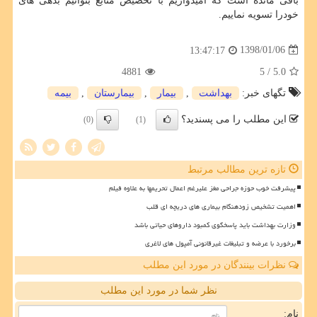
باقی مانده است كه امیدواریم با تخصیص منابع بتوانیم بدهی های
خودرا تسویه نماییم.
1398/01/06
13:47:17
4881
/ 5
5.0
تگهای خبر:
بهداشت
,
بیمار
,
بیمارستان
,
بیمه
این مطلب را می پسندید؟
(0)
(1)
تازه ترین مطالب مرتبط
پیشرفت خوب حوزه جراحی مغز علیرغم اعمال تحریمها به علاوه فیلم
اهمیت تشخیص زودهنگام بیماری های دریچه ای قلب
وزارت بهداشت باید پاسخگوی کمبود داروهای حیاتی باشد
برخورد با عرضه و تبلیغات غیرقانونی آمپول های لاغری
نظرات بینندگان در مورد این مطلب
نظر شما در مورد این مطلب
نام: