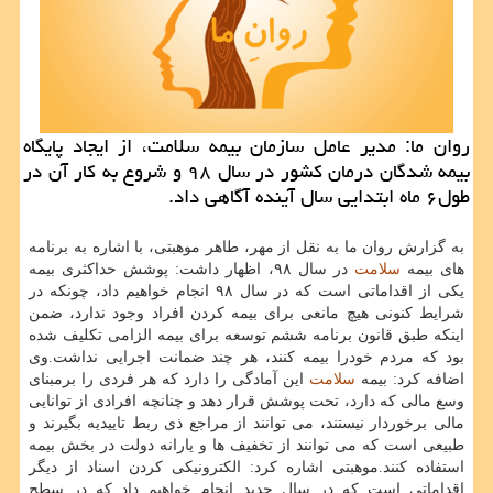
روان ما: مدیر عامل سازمان بیمه سلامت، از ایجاد پایگاه
بیمه شدگان درمان كشور در سال ۹۸ و شروع به كار آن در
طول۶ ماه ابتدایی سال آینده آگاهی داد.
به گزارش روان ما به نقل از مهر، طاهر موهبتی، با اشاره به برنامه
های بیمه
سلامت
در سال ۹۸، اظهار داشت: پوشش حداكثری بیمه
یكی از اقداماتی است كه در سال ۹۸ انجام خواهیم داد، چونكه در
شرایط كنونی هیچ مانعی برای بیمه كردن افراد وجود ندارد، ضمن
اینكه طبق قانون برنامه ششم توسعه برای بیمه الزامی تكلیف شده
بود كه مردم خودرا بیمه كنند، هر چند ضمانت اجرایی نداشت.وی
اضافه كرد: بیمه
سلامت
این آمادگی را دارد كه هر فردی را برمبنای
وسع مالی كه دارد، تحت پوشش قرار دهد و چنانچه افرادی از توانایی
مالی برخوردار نیستند، می توانند از مراجع ذی ربط تاییدیه بگیرند و
طبیعی است كه می توانند از تخفیف ها و یارانه دولت در بخش بیمه
استفاده كنند.موهبتی اشاره كرد: الكترونیكی كردن اسناد از دیگر
اقداماتی است كه در سال جدید انجام خواهیم داد كه در سطح