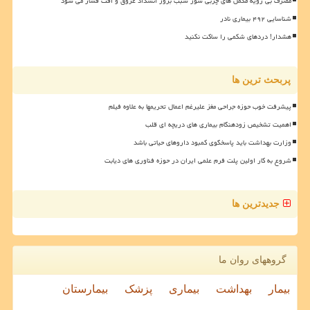
مصرف بی رویه مکمل های چربی سوز سبب بروز انسداد عروق و افت فشار می شود
شناسایی ۴۹۲ بیماری نادر
هشدار! دردهای شکمی را ساکت نکنید
پربحث ترین ها
پیشرفت خوب حوزه جراحی مغز علیرغم اعمال تحریمها به علاوه فیلم
اهمیت تشخیص زودهنگام بیماری های دریچه ای قلب
وزارت بهداشت باید پاسخگوی کمبود داروهای حیاتی باشد
شروع به کار اولین پلت فرم علمی ایران در حوزه فناوری های دیابت
جدیدترین ها
گروههای روان ما
بیمار
بهداشت
بیماری
پزشک
بیمارستان