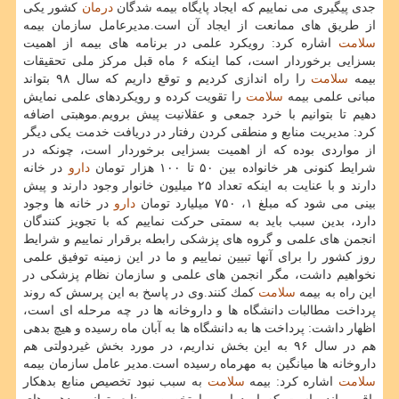
جدی پیگیری می نماییم كه ایجاد پایگاه بیمه شدگان
درمان
كشور یكی
از طریق های ممانعت از ایجاد آن است.مدیرعامل سازمان بیمه
سلامت
اشاره كرد: رویكرد علمی در برنامه های بیمه از اهمیت
بسزایی برخوردار است، كما اینكه ۶ ماه قبل مركز ملی تحقیقات
بیمه
سلامت
را راه اندازی كردیم و توقع داریم كه سال ۹۸ بتواند
مبانی علمی بیمه
سلامت
را تقویت كرده و رویكردهای علمی نمایش
دهیم تا بتوانیم با خرد جمعی و عقلانیت پیش برویم.موهبتی اضافه
كرد: مدیریت منابع و منطقی كردن رفتار در دریافت خدمت یكی دیگر
از مواردی بوده كه از اهمیت بسزایی برخوردار است، چونكه در
شرایط كنونی هر خانواده بین ۵۰ تا ۱۰۰ هزار تومان
دارو
در خانه
دارند و با عنایت به اینكه تعداد ۲۵ میلیون خانوار وجود دارند و پیش
بینی می شود كه مبلغ ۱، ۷۵۰ میلیارد تومان
دارو
در خانه ها وجود
دارد، بدین سبب باید به سمتی حركت نماییم كه با تجویز كنندگان
انجمن های علمی و گروه های پزشكی رابطه برقرار نماییم و شرایط
روز كشور را برای آنها تبیین نماییم و ما در این زمینه توفیق علمی
نخواهیم داشت، مگر انجمن های علمی و سازمان نظام پزشكی در
این راه به بیمه
سلامت
كمك كنند.وی در پاسخ به این پرسش كه روند
پرداخت مطالبات دانشگاه ها و داروخانه ها در چه مرحله ای است،
اظهار داشت: پرداخت ها به دانشگاه ها به آبان ماه رسیده و هیچ بدهی
هم در سال ۹۶ به این بخش نداریم، در مورد بخش غیردولتی هم
داروخانه ها میانگین به مهرماه رسیده است.مدیر عامل سازمان بیمه
سلامت
اشاره كرد: بیمه
سلامت
به سبب نبود تخصیص منابع بدهكار