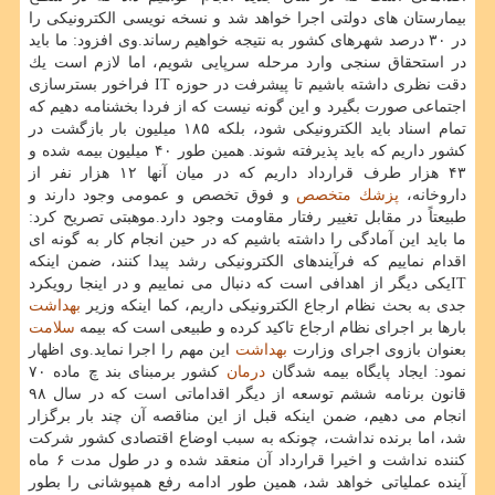
بیمارستان های دولتی اجرا خواهد شد و نسخه نویسی الكترونیكی را
در ۳۰ درصد شهرهای كشور به نتیجه خواهیم رساند.وی افزود: ما باید
در استحقاق سنجی وارد مرحله سرپایی شویم، اما لازم است یك
دقت نظری داشته باشیم تا پیشرفت در حوزه IT فراخور بسترسازی
اجتماعی صورت بگیرد و این گونه نیست كه از فردا بخشنامه دهیم كه
تمام اسناد باید الكترونیكی شود، بلكه ۱۸۵ میلیون بار بازگشت در
كشور داریم كه باید پذیرفته شوند. همین طور ۴۰ میلیون بیمه شده و
۴۳ هزار طرف قرارداد داریم كه در میان آنها ۱۲ هزار نفر از
داروخانه،
پزشك
متخصص
و فوق تخصص و عمومی وجود دارند و
طبیعتاً در مقابل تغییر رفتار مقاومت وجود دارد.موهبتی تصریح كرد:
ما باید این آمادگی را داشته باشیم كه در حین انجام كار به گونه ای
اقدام نماییم كه فرآیندهای الكترونیكی رشد پیدا كنند، ضمن اینكه
ITیكی دیگر از اهدافی است كه دنبال می نماییم و در اینجا رویكرد
جدی به بحث نظام ارجاع الكترونیكی داریم، كما اینكه وزیر
بهداشت
بارها بر اجرای نظام ارجاع تاكید كرده و طبیعی است كه بیمه
سلامت
بعنوان بازوی اجرای وزارت
بهداشت
این مهم را اجرا نماید.وی اظهار
نمود: ایجاد پایگاه بیمه شدگان
درمان
كشور برمبنای بند چ ماده ۷۰
قانون برنامه ششم توسعه از دیگر اقداماتی است كه در سال ۹۸
انجام می دهیم، ضمن اینكه قبل از این مناقصه آن چند بار برگزار
شد، اما برنده نداشت، چونكه به سبب اوضاع اقتصادی كشور شركت
كننده نداشت و اخیرا قرارداد آن منعقد شده و در طول مدت ۶ ماه
آینده عملیاتی خواهد شد، همین طور ادامه رفع همپوشانی را بطور