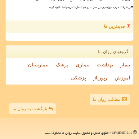
پیشرفت خوب حوزه جراحی مغز علیرغم اعمال تحریمها به علاوه فیلم
جدیدترین ها
گروههای روان ما
بیمار
بهداشت
بیماری
پزشک
بیمارستان
آموزش
رپورتاژ
پزشکی
مطالب روان ما
بازگشت به روان ما
ravanema.ir - حقوق مادی و معنوی سایت روان ما محفوظ است