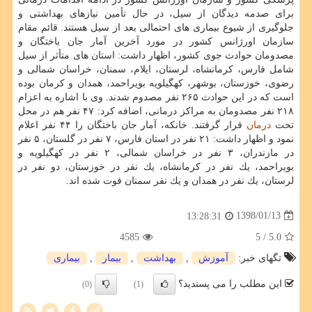
برای صدمه دیدگان از سیل، در حال تأمین نیازهای بهداشتی و
جلوگیری از شیوع بیماری های احتمالی بعد از سیل هستند. قائم مقام
سازمان اورژانس كشور در مورد آخرین آمار جان باختگان و
مصدومان حوادث جوی كشور، اظهار داشت: استان های متأثر از سیل
شامل فارس، كرمانشاه، لرستان، ایلام، سمنان، خراسان شمالی و
رضوی، خوزستان، بوشهر، كهگیلویه بویراحمد، همدان و كرمان بوده
است كه در این حوادث ۲۶۵ نفر مصدوم شدند. وی با اشاره به اعزام
۲۱۸ نفر مصدومان به مراكز درمانی، اضافه كرد: ۴۷ نفر هم در محل
تحت
درمان
قرار گرفتند. خانكه، آمار جان باختگان را ۴۴ نفر اعلام
نمود و اظهار داشت: ۲۱ نفر در استان فارس، ۷ نفر در گلستان، ۵ نفر
در مازندران، ۳ نفر در خراسان شمالی، ۲ نفر در كهگیلویه و
بویراحمد، یك نفر در كرمانشاه، یك نفر در خوزستان، دو نفر در
لرستان، یك نفر در همدان و یك نفر سمنان فوت شده اند.
1398/01/13
13:28:31
4585
/ 5
5.0
تگهای خبر:
آموزش
,
بهداشت
,
بیمار
,
بیماری
این مطلب را می پسندید؟
(0)
(1)