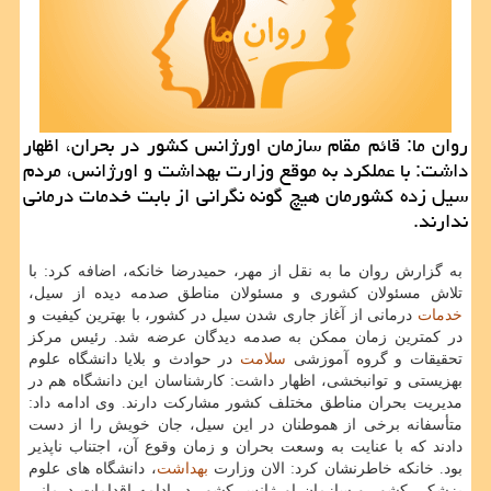
روان ما: قائم مقام سازمان اورژانس كشور در بحران، اظهار
داشت: با عملكرد به موقع وزارت بهداشت و اورژانس، مردم
سیل زده كشورمان هیچ گونه نگرانی از بابت خدمات درمانی
ندارند.
به گزارش روان ما به نقل از مهر، حمیدرضا خانكه، اضافه كرد: با
تلاش مسئولان كشوری و مسئولان مناطق صدمه دیده از سیل،
خدمات
درمانی از آغاز جاری شدن سیل در كشور، با بهترین كیفیت و
در كمترین زمان ممكن به صدمه دیدگان عرضه شد. رئیس مركز
تحقیقات و گروه آموزشی
سلامت
در حوادث و بلایا دانشگاه علوم
بهزیستی و توانبخشی، اظهار داشت: كارشناسان این دانشگاه هم در
مدیریت بحران مناطق مختلف كشور مشاركت دارند. وی ادامه داد:
متأسفانه برخی از هموطنان در این سیل، جان خویش را از دست
دادند كه با عنایت به وسعت بحران و زمان وقوع آن، اجتناب ناپذیر
بود. خانكه خاطرنشان كرد: الان وزارت
بهداشت
، دانشگاه های علوم
پزشكی كشور و سازمان اورژانس كشور در ادامه اقدامات درمانی