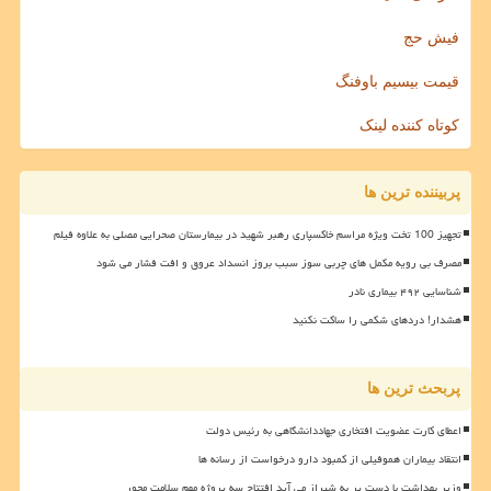
فیش حج
قیمت بیسیم باوفنگ
کوتاه کننده لینک
پربیننده ترین ها
تجهیز 100 تخت ویژه مراسم خاکسپاری رهبر شهید در بیمارستان صحرایی مصلی به علاوه فیلم
مصرف بی رویه مکمل های چربی سوز سبب بروز انسداد عروق و افت فشار می شود
شناسایی ۴۹۲ بیماری نادر
هشدار! دردهای شکمی را ساکت نکنید
پربحث ترین ها
اعطای کارت عضویت افتخاری جهاددانشگاهی به رئیس دولت
انتقاد بیماران هموفیلی از کمبود دارو درخواست از رسانه ها
وزیر بهداشت با دست پر به شیراز می آید افتتاح سه پروژه مهم سلامت محور