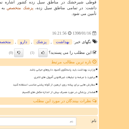
قوطی شیرخشك در مناطق سیل زده كشور اشاره نمو
داشت: در تمامی مناطق سیل زده،
پزشك
متخصص
به ا
تأمین می شود.
1398/01/16
16:21:56
تگهای خبر:
بهداشت
,
پزشك
,
دارو
,
متخص
این مطلب را می پسندید؟
(0)
(1)
تازه ترین مطالب مرتبط
وزارت بهداشت باید پاسخگوی کمبود داروهای حیاتی باشد
برخورد با عرضه و تبلیغات غیرقانونی آمپول های لاغری
سفارش هایی برای پیاده روی اربعین از کوله پشتی مناسب استفاده کنید
هشدار پزشکی در مورد مصرف بیش از اندازه مکمل های کلسیم
نظرات بینندگان در مورد این مطلب
ن
نام: