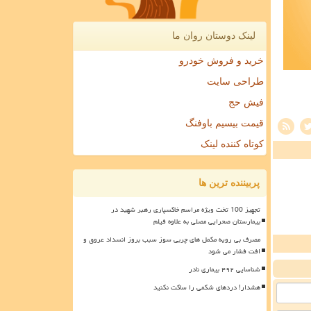
لینک دوستان روان ما
خرید و فروش خودرو
طراحی سایت
فیش حج
قیمت بیسیم باوفنگ
کوتاه کننده لینک
پربیننده ترین ها
تجهیز 100 تخت ویژه مراسم خاکسپاری رهبر شهید در
بیمارستان صحرایی مصلی به علاوه فیلم
مصرف بی رویه مکمل های چربی سوز سبب بروز انسداد عروق و
افت فشار می شود
شناسایی ۴۹۲ بیماری نادر
هشدار! دردهای شکمی را ساکت نکنید