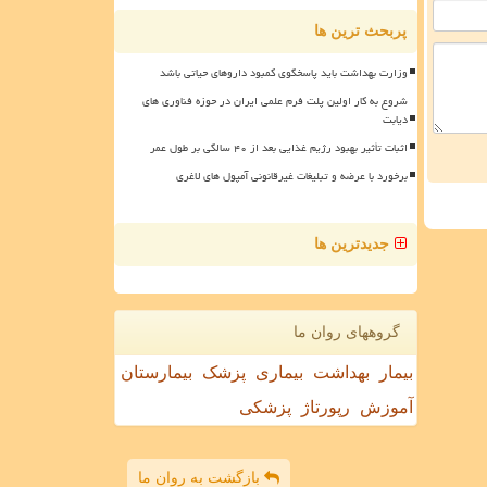
پربحث ترین ها
وزارت بهداشت باید پاسخگوی کمبود داروهای حیاتی باشد
شروع به کار اولین پلت فرم علمی ایران در حوزه فناوری های
دیابت
اثبات تأثیر بهبود رژیم غذایی بعد از ۴۰ سالگی بر طول عمر
برخورد با عرضه و تبلیغات غیرقانونی آمپول های لاغری
جدیدترین ها
گروههای روان ما
بیمار
بهداشت
بیماری
پزشک
بیمارستان
آموزش
رپورتاژ
پزشکی
بازگشت به روان ما