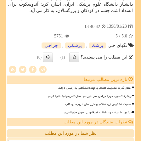
دانشیار دانشگاه علوم پزشكی ایران، اشاره كرد: آندوسكوپ برای
انسداد اشك چشم در كودكان و بزرگسالان، به كار می آید.
1398/01/23
13:40:42
5751
/ 5
5.0
تگهای خبر:
پزشك
,
پزشكی
,
جراحی
این مطلب را می پسندید؟
(0)
(1)
تازه ترین مطالب مرتبط
اعطای کارت عضویت افتخاری جهاددانشگاهی به رئیس دولت
پیشرفت خوب حوزه جراحی مغز علیرغم اعمال تحریمها به علاوه فیلم
اهمیت تشخیص زودهنگام بیماری های دریچه ای قلب
برخورد با عرضه و تبلیغات غیرقانونی آمپول های لاغری
نظرات بینندگان در مورد این مطلب
نظر شما در مورد این مطلب