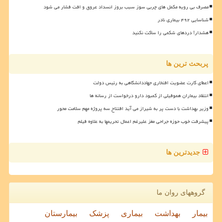
مصرف بی رویه مکمل های چربی سوز سبب بروز انسداد عروق و افت فشار می شود
شناسایی ۴۹۲ بیماری نادر
هشدار! دردهای شکمی را ساکت نکنید
پربحث ترین ها
اعطای کارت عضویت افتخاری جهاددانشگاهی به رئیس دولت
انتقاد بیماران هموفیلی از کمبود دارو درخواست از رسانه ها
وزیر بهداشت با دست پر به شیراز می آید افتتاح سه پروژه مهم سلامت محور
پیشرفت خوب حوزه جراحی مغز علیرغم اعمال تحریمها به علاوه فیلم
جدیدترین ها
گروههای روان ما
بیمار
بهداشت
بیماری
پزشک
بیمارستان