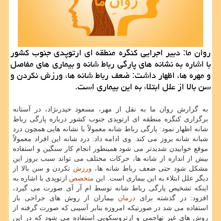
روان ما: دبیر اجرایی كنگره منطقه ای ارتوپدی جنوب كشور
با اشاره به نشانه های پارگی رباط شانه و بیماری های مفاصل
و مهره ها، اظهار داشت: ضعف رباط شانه ها، ورزش نكردن و
سن بالا از علل ابتلاء به این بیماری است.
به گزارش روان ما به نقل از مهر، مسعود حیدرنژاد، در آستانه
برگزاری كنگره منطقه ای ارتوپدی جنوب كشور درباره پارگی رباط
شانه اظهار نمود: پارگی رباط شانه معمولاً با نشانه هایی همچون درد
شبانه شانه بروز می كند. وی ادامه داد: درد شانه این افراد معمولاً
موقع خوابیدن شدیدتر می شود همینطور انجام كار سنگین و استفاده
بیش از اندازه از شانه ها، حركات مختلف می تواند سبب بروز این
مشكل شود حتی ضعف رباط شانه ها،
ورزش
نكردن و سن بالا از
دیگر علل ابتلاء به این بیماری است. این
متخصص
ارتوپدی با اشاره به
اینكه تشخیص پارگی رباط شانه توسط ام آر آی صورت می گیرد،
افزود: در گذشته برای
درمان
بیماران از روش های جراحی باز
استفاده می شد در صورتیكه امروزه بنابر آسیبی كه صورت گرفته از
روش های غیر تهاجمی و ارتروسكوپی استفاده می شود كه در این