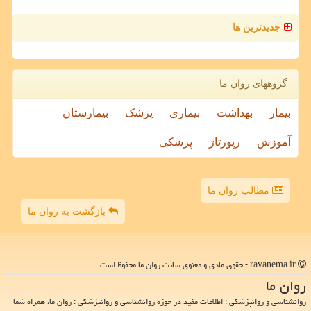
جدیدترین ها
گروههای روان ما
بیمار
بهداشت
بیماری
پزشک
بیمارستان
آموزش
رپورتاژ
پزشکی
مطالب روان ما
بازگشت به روان ما
ravanema.ir - حقوق مادی و معنوی سایت روان ما محفوظ است
روان ما
روانشناسی و روانپزشکی : اطلاعات مفید در حوزه روانشناسی و روانپزشکی : روان ما، همراه شما