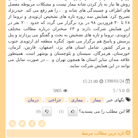
روش ها نیاز به باز كردن شانه بیمار نیست و مشكلات مربوطه مفصل
های اطراف و چسبندگی های شانه و…، را هم رفع می كند. حیدرنژاد
تصریح كرد: همایش سه روزه تازه های تشخیص ارتوپدی و تروما از
۲۸ تا ۳۰ فروردین ۹۸ در یزد برگزار می گردد كه حدود ۲۰۰ نفر در
این همایش شركت دارند و ۶۳ سخنران درباره مطالب مختلف
ارتوپدی، تروما و تازه های تشخیص به بحث و گفتگو می پردازند و پنل
پرسش و پاسخ هم برگزار می شود. كنگره منطقه ای ارتوپدی جنوب
و مركز كشور، شامل استان های یزد، اصفهان، فارس، كرمان،
خوزستان، هرمزگان، سیستان و بلوچستان و بوشهر است. همینطور
علاقه مندان سایر استان ها همچون تهران و…، در صورت تمایل می
توانند در این همایش شركت نمایند.
1398/01/24
15:21:00
5805
/ 5
5.0
تگهای خبر:
بیمار
,
بیماری
,
جراحی
,
درمان
این مطلب را می پسندید؟
(0)
(1)
تازه ترین مطالب مرتبط