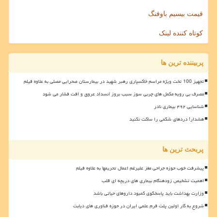
قیمت بیسیم باوفنگ
کوتاه کننده لینک
پربیننده ترین ها
تجهیز 100 تخت ویژه مراسم خاکسپاری رهبر شهید در بیمارستان صحرایی مصلی به علاوه فیلم
مصرف بی رویه مکمل های چربی سوز سبب بروز انسداد عروق و افت فشار می شود
شناسایی ۴۹۲ بیماری نادر
هشدار! دردهای شکمی را ساکت نکنید
پربحث ترین ها
پیشرفت خوب حوزه جراحی مغز علیرغم اعمال تحریمها به علاوه فیلم
اهمیت تشخیص زودهنگام بیماری های دریچه ای قلب
وزارت بهداشت باید پاسخگوی کمبود داروهای حیاتی باشد
شروع به کار اولین پلت فرم علمی ایران در حوزه فناوری های دیابت