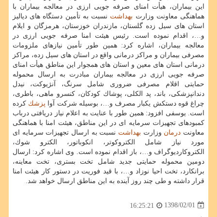
این بیماران، هیأت امنای صرفه جویی ارزی در معالجه بیماران با
هماهنگی معاونت وزارت
بهداشت
نسبت به تأمین دستگاه های دیالیز
استان های سیل زده گلستان، مازندران خوزستان، هرمزگان و ایلام
و…، اقدام نموده است. رئیس هیئت امنا صرفه جویی ارزی در
معالجه بیماران، اشاره كرد: همین طور تأمین نیازهای ملزومات
مصرفی بیماران و مراكز درمانی واقع در استان های سیل زده، مراكز
درمانی استان های معین و استان های همجوار این مناطق هیأت امنای
صرفه جویی ارزی در معالجه بیماران مبادرت به ارسال محموله
حمایتی اقلام مصرفی ضروری شامل سرنگ، آنژیوكت، نیدل
دندانپزشكی، باند، پد الكلی، پوشاك كودكان، كنسرو ماهی، باطری،
چراغ قوه دستكش یكبار مصرف و…، بوسیله شركت آوا
پزشك
كرده
است. یوسفی افزود: همین طور با عنایت به اعلام نیاز دریافتی درباب
كمبودهای تجهیزات سرمایه ای در این مناطق، هیئت امنا با هماهنگی
معاونت
درمان
وزارت
بهداشت
نسبت به ارسال تجهیزات سرمایه ای
مورد نیاز شامل الكتروكوتر، انكوباتور، الكترو شوك،
الكتروكاردیوگراف و…، باز اقدام نموده است. وی اشاره كرد: ارسال
دومین محموله حمایتی جدید شامل تخت بستری، تخت معاینه،
برانكارد، تخت احیا نوزاد و…، با قید فوریت در دستور كار هیئت امنا
قرار داشته و طی چند روز آینده به این مناطق ارسال خواهد شد.
1398/02/01
16:25:21