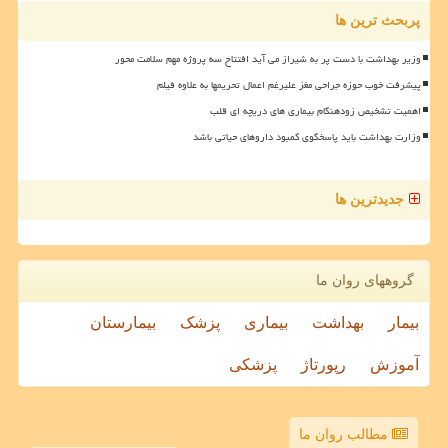
پربحث ترین ها
وزیر بهداشت با دست پر به شیراز می آید افتتاح سه پروژه مهم سلامت محور
پیشرفت خوب حوزه جراحی مغز علیرغم اعمال تحریمها به علاوه فیلم
اهمیت تشخیص زودهنگام بیماری های دریچه ای قلب
وزارت بهداشت باید پاسخگوی کمبود داروهای حیاتی باشد
جدیدترین ها
گروههای روان ما
بیمار
بهداشت
بیماری
پزشک
بیمارستان
آموزش
رپورتاژ
پزشکی
مطالب روان ما