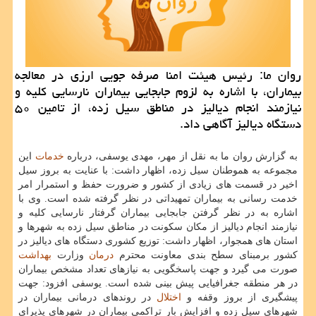
روان ما: رئیس هیئت امنا صرفه جویی ارزی در معالجه
بیماران، با اشاره به لزوم جابجایی بیماران نارسایی كلیه و
نیازمند انجام دیالیز در مناطق سیل زده، از تامین ۵۰
دستگاه دیالیز آگاهی داد.
به گزارش روان ما به نقل از مهر، مهدی یوسفی، درباره
خدمات
این
مجموعه به هموطنان سیل زده، اظهار داشت: با عنایت به بروز سیل
اخیر در قسمت های زیادی از كشور و ضرورت حفظ و استمرار امر
خدمت رسانی به بیماران تمهیداتی در نظر گرفته شده است. وی با
اشاره به در نظر گرفتن جابجایی بیماران گرفتار نارسایی كلیه و
نیازمند انجام دیالیز از مكان سكونت در مناطق سیل زده به شهرها و
استان های همجوار، اظهار داشت: توزیع كشوری دستگاه های دیالیز در
كشور برمبنای سطح بندی معاونت محترم
درمان
وزارت
بهداشت
صورت می گیرد و جهت پاسخگویی به نیازهای تعداد مشخص بیماران
در هر منطقه جغرافیایی پیش بینی شده است. یوسفی افزود: جهت
پیشگیری از بروز وقفه و
اختلال
در روندهای درمانی بیماران در
شهرهای سیل زده و افزایش بار تراكمی بیماران در شهرهای پذیرای