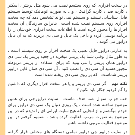
در سخت افزاری که روی سیتسم نصب می شود مثل پرینتر ، اسکنر
، کارت صدا ، کارت گرافیک ، و... به صورت اتوماتیک توسط سیستم
قابل شناسایی نیستند و سیستم نمی تواند تشخیص دهد که چه سخت
افزاری روی سیستم نصب شده است . بنابراین سازندگان آن سخت
افزار ها را مجبور کرده است تا اطلاعات سخت افزاری خودشان را را
برنامه نویسی کرده و داخل یک فایل و سی دی بریزند که به آن فایل
درایور می گویند .
به عبارتی درایور فایل نصبی یک سخت افزار بر روی سیستم است ،
به طور مثال وقتی شما یک پرینتر میخرید در جعبه پرینتر یک سی دی
درایور همان پرینتر را می بینید که برای استفاده از پرینتر مربوطه
مجبور هستید آن سی دی را نصب کنید ، آن سی دی همان فایل درایور
پرینتر شماست که بر روی سی دی ریخته شده است .
نکته مهم
: اگر سی دی پرینتر و یا هر سخت افزار دیگری که داشتیم
را گم کردیم چکار باید بکنیم ؟
خب جواب سوال شما هدف ماست . سایت درایورچی برای همین
موضوع ساخته شده است ، یک روزی دنبال یک سی دی درایور برای
خودم میگشتم و از انجایی که هیچ سایت ایرانی ای را ندیدم که در این
موضوع به صورت مرتب فعالیت کرده باشد ، تصمیم گرفتم در این
موضوع فعالیت مرتبی داشته باشم .
در سایت درایور چی درایور تمامی دستگاه های مختلف قرار گرفته