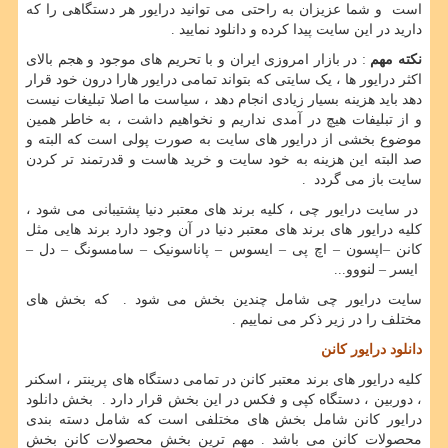
است و شما عزیزان به راحتی می توانید درایور هر دستگاهی را که
دارید در این سایت پیدا کرده و دانلود نمایید .
نکته مهم
: در بازار امروزی ایران و با تحریم های موجود و هجم بالای
اکثر درایور ها ، یک سایتی که بتواند تمامی درایور هارا درون خود قرار
دهد باید هزینه بسیار زیادی انجام دهد ، سیاست ما اصلا تبلیغات نیست
و از تبلیفات هیچ در آمدی نداریم و نخواهیم داشت ، به خاطر همین
موضوع بخشی از درایور های سایت به صورت پولی است که البته و
صد البته این هزینه به خود سایت و خرید هاست و قدرتمند تر کردن
سایت باز می گردد .
در سایت درایور چی ، کلیه برند های معتبر دنیا پشتیبانی می شود ،
کلیه درایور های برند های معتبر دنیا در آن وجود دارد برند هایی مثل
کانن –اپسون – اچ پی – ایسوس – پاناسونیک – سامسونگ – دل –
ایسر – لنووو...
سایت درایور چی شامل چندین بخش می شود . که بخش های
مختلف را در زیر ذکر می نماییم .
دانلود درایور کانن
کلیه درایور های برند معتبر کانن در تمامی دستگاه های پرینتر ، اسکنر
، دوربین ، دستگاه کپی و فکس در این بخش قرار دارد . بخش دانلود
درایور کانن شامل بخش های مختلفی است که شامل دسته بندی
محصولات کانن می باشد . مهم ترین بخش محصولات کانن بخش