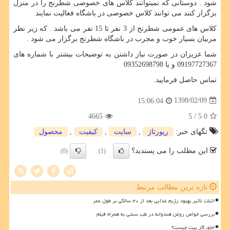
شود . دوستانی که نمیتوانند کلاس های خصوصی شطرنج را در منزل
بزگزار کنند می توانند کلاس خصوصی در باشگاه فعالیت نمایند
کلاس های عمومی شطرنج از 3 نفر تا 15 نفر می باشد . که زیر نظر
مربیان بسیار خوب و مجرب در باشگاه شطرنج برگزار می شود .
شما عزیزان در صورت نیاز داشتن به توضیحات بیشتر با شماره های
09197727367 و یا 09352698798
تماس حاصل فرمایید.
1398/02/09
15:06:04
4665
/ 5
5.0
تگهای خبر:
رپورتاژ
,
سایت
,
كیفیت
,
محصول
این مطلب را می پسندید؟
(0)
(1)
تازه ترین مطالب مرتبط
اثبات تأثیر بهبود رژیم غذایی بعد از ۴۰ سالگی بر طول عمر
بررسی خواص روغن هندوانه در طب سنتی به همراه فیلم
اجاق گاز پیت چیست؟