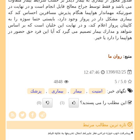
صدور مجوز از بیماری به بیمار دیگر بر حسب شرایط بیمار متفاوت
می باشد و فقط توسط جراح معالج قابل انجام است و در نهایت در
صورتیكه مهماندار هواپیما هنگام پذیرش مسافرین احساس كند كه
بیماری مشكل دار در پرواز وجود دارد، بایستی حتما سوژه را به
كاپیتان پرواز اعلام كند، و در نهایت این خلبان است كه بر اساس
شواهد و مدارك بیمار تصمیم می گیرد كه آیا این فرد حق حضور در
هواپیما را دارد یا خیر.
منبع:
روان ما
1398/02/25
12:47:46
4848
/ 5
5.0
تگهای خبر:
امنیت
,
بیمار
,
بیماری
,
پزشك
این مطلب را می پسندید؟
(0)
(1)
تازه ترین مطالب مرتبط
پیشرفت خوب حوزه جراحی مغز علیرغم اعمال تحریمها به علاوه فیلم