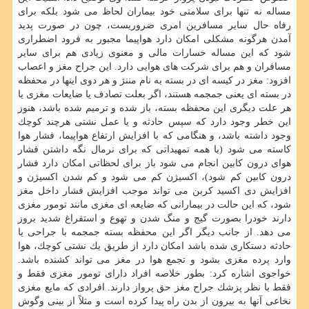
مساله نه تنها برای سلامتی خود بیماران لحاظ می شود بلكه برای
رفاه حال سایر مسافرین امری ضروریست، چون در صورت پدید
آمدن هرگونه مشكلی امكان دارد هواپیما مجبور به فرود اضطراری
شود كه این مساله خسارات مالی و معنوی زیادی هم برای سایر
مسافران و هم برای شركت های هوایی دارد. این جراح مغز و اعصاب
افزود: مغز در كیسه ای در بسته به نام مننژ و هر دوی اینها در محفظه
در بسته ای یعنی جمجمه هستند، اگر بعلت تصادف یا ضایعات مغزی یا
هر علت دیگری این محفظه بسته، باز شده و ترمیم شده باشد، هنوز
این خطر وجود دارد كه سپس حادثه و یا عمل نشتی هرچند كوچك
وجود داشته باشد، و هنگامی كه با افزایش ارتفاع هواپیما، فشار هوا
كاسته می شود (با همه تمهیداتی كه برای نرمال نگه داشتن فشار
هوای درون كابین انجام می شود باز برای لحظاتی امكان دارد فشار
درون كابین كم شود)، اكسیژن كم می شود و كم شدن اكسیژن و
افزایش دی اكسید كربن می تواند موجب افزایش فشار داخل مغز
شود، كه این حالت در بیمارانی كه ضایعه ای مغزی مانند تومور مغزی
دارند خودرا بصورت گیج و منگ شدن و تهوع و استفراغ شدید بروز
می دهد. از جانب دیگر اگر این محفظه بسته جمجمه با جراحی یا
حادثه دستكاری شده باشد امكان دارد از طریق یك نشتی كوچك، هوا
وارد پرده مغزی بشود و تجمع هوا در مغز می تواند كشنده باشد.
خواجوی اشاره كرد: بطور خلاصه افراد دارای تومور مغزی فقط و
فقط با نظر پزشك جراح مغز حق پرواز دارند. افرادی كه مایع مغزی
نخاعی آنها به بیرون از بدن راه پیدا كرده است و مثلاً از بینی وگوش