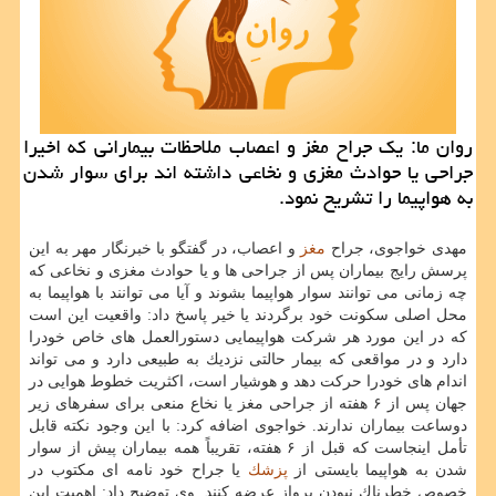
روان ما: یك جراح مغز و اعصاب ملاحظات بیمارانی كه اخیرا
جراحی یا حوادث مغزی و نخاعی داشته اند برای سوار شدن
به هواپیما را تشریح نمود.
مهدی خواجوی، جراح
مغز
و اعصاب، در گفتگو با خبرنگار مهر به این
پرسش رایج بیماران پس از جراحی ها و یا حوادث مغزی و نخاعی كه
چه زمانی می توانند سوار هواپیما بشوند و آیا می توانند با هواپیما به
محل اصلی سكونت خود برگردند یا خیر پاسخ داد: واقعیت این است
كه در این مورد هر شركت هواپیمایی دستورالعمل های خاص خودرا
دارد و در مواقعی كه بیمار حالتی نزدیك به طبیعی دارد و می تواند
اندام های خودرا حركت دهد و هوشیار است، اكثریت خطوط هوایی در
جهان پس از ۶ هفته از جراحی مغز یا نخاع منعی برای سفرهای زیر
دوساعت بیماران ندارند. خواجوی اضافه كرد: با این وجود نكته قابل
تأمل اینجاست كه قبل از ۶ هفته، تقریباً همه بیماران پیش از سوار
شدن به هواپیما بایستی از
پزشك
یا جراح خود نامه ای مكتوب در
خصوص خطرناك نبودن پرواز عرضه كنند. وی توضیح داد: اهمیت این