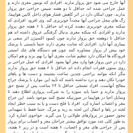
آنها خارج می شود حق پرواز ندارند. افرادی كه تومور مغزی دارند و
عمل جراحی شده اند حداقل تا دو هفته سپس جراحی حق پرواز
ندارند، چون امكان دارد در اثر كاهش فشار هوای داخل كابین هواپیما،
رگ های محل جراحی آنها مجدداً خونریزی كند. وی افزود: افرادی كه
سكته مغزی خونریزی دهنده كرده اند حداقل تا ۶ هفته حق پرواز
ندارند و افرادی كه سكته مغزی بدنبال گرفتگی عروق داشته اند هم
حداقل تا دوهفته حق پرواز ندارند چون كمبود اكسیژن اثر منفی بر
بیماری آنها دارد. افرادی كه شانت مغزی دارند حتما بایستی با پزشك
خود پیش از پرواز مشاوره كنند چون هم دستگاه های چك امنیتی
فرودگاه ها امكان دارد تنظیم شانت مغزی آنها را بهم بزند و هم امكان
دارد در حین پرواز هوا وارد مغز آنها بشود. افرادی كه عمل جراحی بر
روی ستون فقرات انجام داده اند حداقل تا ۶ هفته حق پرواز ندارند
مگر انكه بتوانند براحتی چندین ساعت بنشینند و دست ها و پاهای
خودرا تكان دهند و درد نداشته باشند كه تأیید این موارد با پزشك جراح
معالج آنهاست، افراد تشنجی حداقل تا ۲۴ ساعت پس از تشنج حق
پرواز ندارند و حتما باید سوژه را به شركت پروازی اطلاع دهند تا
وسایل احیا در هواپیما در صورتیكه تشنج كنند موجود باشد. این جراح
مغز و اعصاب اشاره كرد: افراد با فلج دست و پا به سبب خطر ایجاد
لخته در پاها و انتقال این لخته به ریه و مرگ، حتما فقط با تمهیداتی
مجوز حضور در پروازهای طولانی را می گیرند. خواجوی اشاره كرد:
به طور كلی عدد مورد توافق بیشتر جراحان مغز و اعصاب برای پرواز
پس از جراحی های مغز و اعصاب، ۶ هفته است و در زیر ۶ هفته،