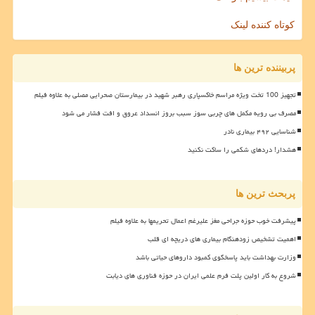
کوتاه کننده لینک
پربیننده ترین ها
تجهیز 100 تخت ویژه مراسم خاکسپاری رهبر شهید در بیمارستان صحرایی مصلی به علاوه فیلم
مصرف بی رویه مکمل های چربی سوز سبب بروز انسداد عروق و افت فشار می شود
شناسایی ۴۹۲ بیماری نادر
هشدار! دردهای شکمی را ساکت نکنید
پربحث ترین ها
پیشرفت خوب حوزه جراحی مغز علیرغم اعمال تحریمها به علاوه فیلم
اهمیت تشخیص زودهنگام بیماری های دریچه ای قلب
وزارت بهداشت باید پاسخگوی کمبود داروهای حیاتی باشد
شروع به کار اولین پلت فرم علمی ایران در حوزه فناوری های دیابت