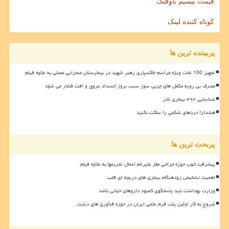
قیمت بیسیم باوفنگ
کوتاه کننده لینک
پربیننده ترین ها
تجهیز 100 تخت ویژه مراسم خاکسپاری رهبر شهید در بیمارستان صحرایی مصلی به علاوه فیلم
مصرف بی رویه مکمل های چربی سوز سبب بروز انسداد عروق و افت فشار می شود
شناسایی ۴۹۲ بیماری نادر
هشدار! دردهای شکمی را ساکت نکنید
پربحث ترین ها
پیشرفت خوب حوزه جراحی مغز علیرغم اعمال تحریمها به علاوه فیلم
اهمیت تشخیص زودهنگام بیماری های دریچه ای قلب
وزارت بهداشت باید پاسخگوی کمبود داروهای حیاتی باشد
شروع به کار اولین پلت فرم علمی ایران در حوزه فناوری های دیابت