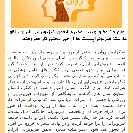
روان ما: عضو هیئت مدیره انجمن فیزیوتراپی ایران، اظهار
داشت: فیزیوتراپیست ها از حق سختی كار محرومند.
به گزارش روان ما به نقل از مهر، پرهام پارسانژاد، روز سه شنبه در
نشست خبری سومین كنگره بین المللی و سی امین كنگره سالیانه
انجمن فیزیوتراپی ایران، تصریح كرد: پس از سه دهه، كنگره
فیزیوتراپی ایران جزو قدیمی ترین كنگره های علوم پزشكی به
حساب می آید كه هر سال بی وقفه برگزار می گردد. دبیر اجرایی
كنگره انجمن فیزیوتراپی ایران، با اشاره به ثبت نام بیشتر از دو هزار
شركت كننده برای كنگره امسال، اظهار داشت: در كنگره امسال
همچون سال های گذشته نمایشگاهی از تجهیزات فیزیوتراپی و
ورزشی با حضور ۱۱۰ شركت برپا می شود كه نیمی از شركت ها،
داخلی هستند. ایشان در ادامه با انتقاد از وزارت
بهداشت
كه هنوز
برای دكترای حرفه ای و تخصصی فیزیوتراپی جایگاهی قائل نیست،
اضافه كرد: هر چه زمان بیشتر طول بكشد، یاس و ناامیدی جامعه
فیزیوتراپی را فرا خواهد گرفت و در نهایت منجر به خروج این افراد
از كشور می شود. عضو هیئت مدیره انجمن فیزیوتراپی ایران،