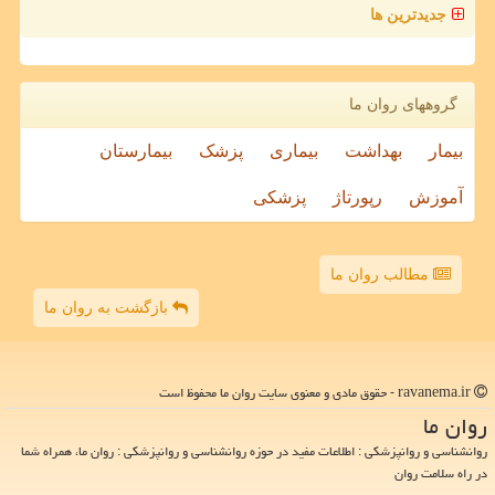
جدیدترین ها
گروههای روان ما
بیمار
بهداشت
بیماری
پزشک
بیمارستان
آموزش
رپورتاژ
پزشکی
مطالب روان ما
بازگشت به روان ما
ravanema.ir - حقوق مادی و معنوی سایت روان ما محفوظ است
روان ما
روانشناسی و روانپزشکی : اطلاعات مفید در حوزه روانشناسی و روانپزشکی : روان ما، همراه شما
در راه سلامت روان