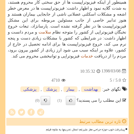
همینطور از اینكه فیزیوتراپیست ها از حق سختی كار محروم هستند،
به شدت گلایه نمود و اظهار داشت: فیزیوتراپیست ها در معرض خطر
اشعه و مشكلات اسكلتی عضلانی ناشی از جابجایی بیماران هستند و
هنوز تدابیر خاصی از جانب مسئولین مربوطه برای این مشكل
فیزیوتراپیست ها در نظر گرفته نشده است. پارسانژاد، تبعات خروج
نخبگان فیزیوتراپی از كشور را متوجه نظام
سلامت
و مردم دانست و
اظهار داشت: در شرایطی كه كشور با مشكلات زیادی دست و پنجه
نرم می كند، خروج فیزیوتراپیست ها برای ادامه تحصیل در خارج از
كشور، علاوه بر اینكه سبب می شود ارز زیادی از كشور بیرون برود،
مردم را از دریافت
خدمات
فیزیوتراپی و توانبخشی محروم می كند.
1398/03/08
10:35:32
4710
/ 5
5.0
تگهای خبر:
بهداشت
,
بیمار
,
پزشك
,
پزشكی
این مطلب را می پسندید؟
(0)
(1)
تازه ترین مطالب مرتبط
پیشرفت خوب حوزه جراحی مغز علیرغم اعمال تحریمها به علاوه فیلم