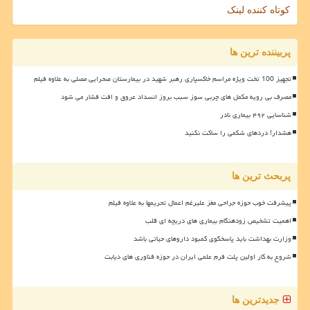
کوتاه کننده لینک
پربیننده ترین ها
تجهیز 100 تخت ویژه مراسم خاکسپاری رهبر شهید در بیمارستان صحرایی مصلی به علاوه فیلم
مصرف بی رویه مکمل های چربی سوز سبب بروز انسداد عروق و افت فشار می شود
شناسایی ۴۹۲ بیماری نادر
هشدار! دردهای شکمی را ساکت نکنید
پربحث ترین ها
پیشرفت خوب حوزه جراحی مغز علیرغم اعمال تحریمها به علاوه فیلم
اهمیت تشخیص زودهنگام بیماری های دریچه ای قلب
وزارت بهداشت باید پاسخگوی کمبود داروهای حیاتی باشد
شروع به کار اولین پلت فرم علمی ایران در حوزه فناوری های دیابت
جدیدترین ها