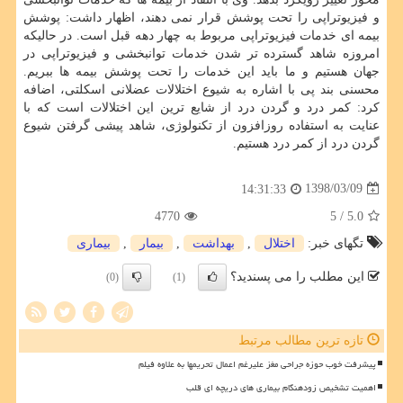
و فیزیوتراپی را تحت پوشش قرار نمی دهند، اظهار داشت: پوشش
بیمه ای خدمات فیزیوتراپی مربوط به چهار دهه قبل است. در حالیكه
امروزه شاهد گسترده تر شدن خدمات توانبخشی و فیزیوتراپی در
جهان هستیم و ما باید این خدمات را تحت پوشش بیمه ها ببریم.
محسنی بند پی با اشاره به شیوع اختلالات عضلانی اسكلتی، اضافه
كرد: كمر درد و گردن درد از شایع ترین این اختلالات است كه با
عنایت به استفاده روزافزون از تكنولوژی، شاهد پیشی گرفتن شیوع
گردن درد از كمر درد هستیم.
1398/03/09
14:31:33
4770
/ 5
5.0
تگهای خبر:
اختلال
,
بهداشت
,
بیمار
,
بیماری
این مطلب را می پسندید؟
(0)
(1)
تازه ترین مطالب مرتبط
پیشرفت خوب حوزه جراحی مغز علیرغم اعمال تحریمها به علاوه فیلم
اهمیت تشخیص زودهنگام بیماری های دریچه ای قلب