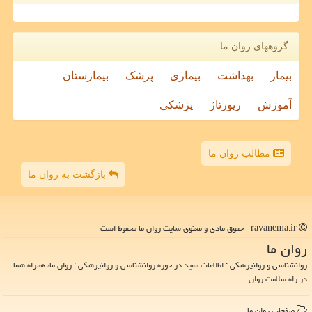
گروههای روان ما
بیمار
بهداشت
بیماری
پزشک
بیمارستان
آموزش
رپورتاژ
پزشکی
مطالب روان ما
بازگشت به روان ما
ravanema.ir - حقوق مادی و معنوی سایت روان ما محفوظ است
روان ما
روانشناسی و روانپزشکی : اطلاعات مفید در حوزه روانشناسی و روانپزشکی : روان ما، همراه شما
در راه سلامت روان
صفحات روان ما