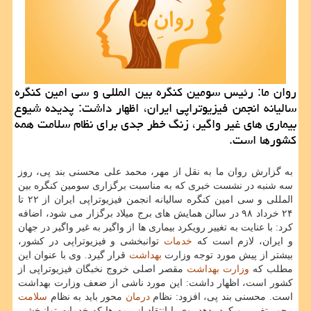
روان ما: رئیس سومین كنگره بین المللی و سی امین كنگره
سالیانه انجمن فیزیوتراپی ایران، اظهار داشت: پدیده شیوع
بیماری های غیر واگیر، زنگ خطر جدی برای نظام سلامت همه
كشورها است.
به گزارش روان ما به نقل از مهر، محمد علی محسنی بند پی، روز
سه شنبه در نشست خبری كه به مناسبت برگزاری سومین كنگره بین
المللی و سی امین كنگره سالیانه انجمن فیزیوتراپی ایران از ۲۲ تا
۲۴ خرداد ۹۸ در سالن همایش های برج میلاد برگزار می شود، اضافه
كرد: با عنایت به تغییر رویكرد بیماری ها از واگیر به غیر واگیر در جهان
و ایران، لازم است كه
خدمات
توانبخشی و فیزیوتراپی در كشور،
بیشتر از پیش مورد توجه وزارت
بهداشت
قرار گیرد. وی با عنوان این
مطلب كه
وزارت بهداشت
مقصر اصلی خروج نخبگان فیزیوتراپی از
كشور است، اظهار داشت: این مورد ناشی از ضعف وزارت بهداشت
است. محسنی بند پی، افزود: نظام
درمان
محور باید به نظام
سلامت
محور تغییر رویكرد بدهد. وی با انتقاد از بیمه ها كه خدمات توانبخشی