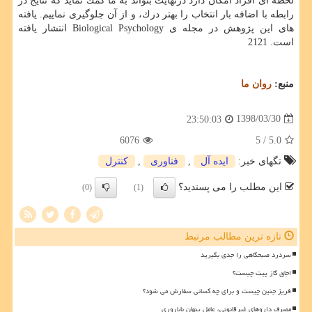
لحظه ای افراد امكان دارد درنهایت بتواند به ما كمك نماید كه نتایج در
رابطه با اضافه بار انتخاب را بهتر درك، و از آن جلوگیری نماییم. یافته
های این پژوهش در مجله ی Biological Psychology انتشار یافته
است. 2121
منبع:
روان ما
1398/03/30
23:50:03
6076
/ 5
5.0
تگهای خبر:
ایده آل
,
فناوری
,
كنترل
این مطلب را می پسندید؟
(0)
(1)
تازه ترین مطالب مرتبط
سردرد صبحگاهی را جدی بگیرید
اجاق گاز پیت چیست؟
فریز جنین چیست و برای چه کسانی سفارش می شود؟
مصرف داروهای غیرقانونی، عامل پنهان ناباروری