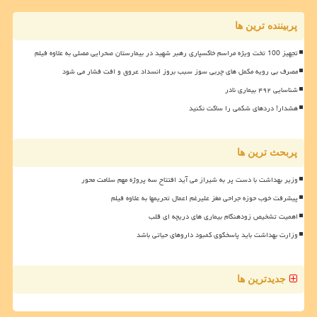
پربیننده ترین ها
تجهیز 100 تخت ویژه مراسم خاکسپاری رهبر شهید در بیمارستان صحرایی مصلی به علاوه فیلم
مصرف بی رویه مکمل های چربی سوز سبب بروز انسداد عروق و افت فشار می شود
شناسایی ۴۹۲ بیماری نادر
هشدار! دردهای شکمی را ساکت نکنید
پربحث ترین ها
وزیر بهداشت با دست پر به شیراز می آید افتتاح سه پروژه مهم سلامت محور
پیشرفت خوب حوزه جراحی مغز علیرغم اعمال تحریمها به علاوه فیلم
اهمیت تشخیص زودهنگام بیماری های دریچه ای قلب
وزارت بهداشت باید پاسخگوی کمبود داروهای حیاتی باشد
جدیدترین ها