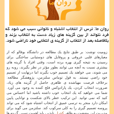
روان ما: ترس از انتخاب اشتباه و ناتوانی سبب می شود كه
فرد نتواند از بین گزینه های زیاد دست به انتخاب بزند و
بلافاصله بعد از انتخاب از گزینه ی انتخابی خود ناراضی شود.
زومیت نوشت: بر طبق نتایج یك مطالعه در دانشگاه بوفالو كه از
معیارهای قلبی عروقی و پروفایل های دوستیابی ساختگی برای
رسیدن به نتیجه گیری بهره برده است، وقتی افراد با گزینه های
بیشتری نسبت به آنچه می توانند بطور مؤثر در نظر بگیرند، روبه رو
می شوند، می خواهند یك تصمیم خوب بگیرند اما درنهایت از تصمیم
خود راضی نیستند. به قول توماس سلتزمن، پژوهشگر مطالعه:
برخلاف فرصت مهیاشده ی ظاهری حاصل از گزینه های زیاد،
ضرورت انتخاب كردن، یك پارادوكس فلج كننده به وجود می آورد.
شما می خواهید كه یك انتخاب خوب داشته باشید اما احساس می
كنید كه نمی توانید. این تركیب خطر بالای شكست و توانایی پایین
امكان دارد منجر به ترسی عمیق از انتخاب اشتباه شود كه می تواند
پروسه تصمیم گیری را به كلی سركوب كند. سلتزمن می گوید برای
مدیریت این وضعیت به ظاهر
كنترل
ناپذیر، باید اهمیت نسبی گزینه ها