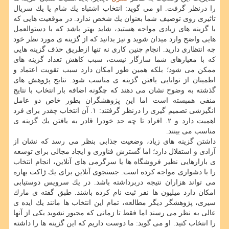
را درنظر گرفت. او می گوید: انتخاب اشتباه یك شام یا یك سریال
تاثیری روی توصیف شما بعنوان یك شخص ندارد. در موقعیت هایی كه
با گزینه های زیادی مواجه هستید، شاید بهتر باشد كه با دستوالعمل
هایی واضح وارد میدان شوید و نیز بدانید كه از گزینه ی مورد نظر خود
چه انتظاری دارید. انجام چنین كاری نه تنها ازطریق حذف گزینه هایی
كه با معیارهای شما سازگار نیست، سبب كاهش تعداد گزینه های
ممكن می شود؛ بلكه همین طور امكان دارد سبب تقویت اعتماد و
اطمینان از توانایی یافتن گزینه ی مناسب شود. نتایج پژوهش های
گذشته به وضوح نشان می دهند كه چگونه اضافه بار انتخاب با نتایج
منفی همبسته است اما این پژوهشگران بطور خاص دو عامل
انگیزشی تصمیم گیری را درنظر گرفتند: ۱. آن انتخاب چقدر برای فرد
اهمیت دارد و ۲. افراد تا چه حد خودرا قادر به یافتن یك گزینه ی
مناسب می بینند.
داشتن گزینه های زیاد، وضعیت جذابی بنظر می رسد كه نشان از
آزادی و استقلال دارد؛ اما گسترش فناوری و ایجاد مجالی برای توسعه
ی بازارهایی نظیر فروشگاه ها یا سرگرمی های آنلاین، انجام انتخاب
را با دشواری مواجه كرده است. جستجوی آنلاین برای یك ژاكت بهاره
می تواند هزاران نتیجه دربرداشته باشد. در یك سرویس دوستیابی
امكان دارد میلیون ها نفر ثبت نام كرده باشند. طبق گفته ی مارك
سیری، پژوهشگر دیگر مطالعه، تمام این انتخاب ها مانند یك ایده ی
عالی به نظر می رسند اما فقط تا زمانی كه مجبور نشوید یكی از آنها
را انتخاب كنید. او می گوید: ما دوست داریم كه این گزینه ها را داشته