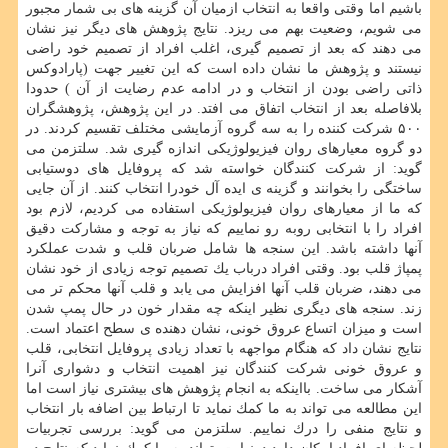
باشیم اما وقتی واقعا به انتخاب ازمیان آن گزینه های بی شمار مجبور
می شویم، وضعیت بهم می ریزد. نتایج پژوهش های دیگر نیز نشان
می دهند كه بعد از تصمیم گیری، اغلب افراد از تصمیم خود راضی
نیستند و پژوهش ما نشان داده است كه این تغییر جهت (پارادوكس
ذاتی راضی بودن از انتخاب و در ادامه عدم رضایت از آن ) حدودا
بلافاصله بعد از انتخاب اتفاق می افتد. در این پژوهش، پژوهشگران
۵۰۰ شركت كننده را به سه گروه آزمایشی مختلف تقسیم كردند. در
دو گروه معیارهای روان فیزیولوژیكی اندازه گیری شد. سلتزمن می
گوید: از شركت كنندگان خواسته شد كه پروفایل های دوستیابی
ساختگی را بخوانند و گزینه ی ایده آل خودرا انتخاب كنند. از آن جایی
كه ما از معیارهای روان فیزیولوژیكی استفاده می كردیم، لازم بود
افراد را با انتخابی روبه رو نماییم كه نیاز به توجه و مشاركت دقیق
آنها داشته باشد. این سنجه ها شامل ضربان قلب و شدت عملكرد
پمپاژ قلب بود. وقتی افراد درباب یك تصمیم توجه زیادی از خود نشان
می دهند، ضربان قلب آنها افزایش می یابد و قلب آنها محكم تر می
زند. سنجه های دیگری نظیر اینكه چه مقدار خون در حال پمپ شدن
است و میزان اتساع عروق خونی، نشان دهنده ی سطح اعتماد است.
نتایج نشان داد كه هنگام مواجهه با تعداد زیادی پروفایل انتخابی، قلب
و عروق خونی شركت كنندگان نیز اهمیت انتخاب و دشواری آنرا
آشكار می ساخت. بااینكه به انجام پژوهش های بیشتری نیاز است اما
این مطالعه می تواند به ما كمك نماید تا ارتباط بین اضافه بار انتخاب
و نتایج منفی را درك نماییم. سلتزمن می گوید: بررسی تجربیات