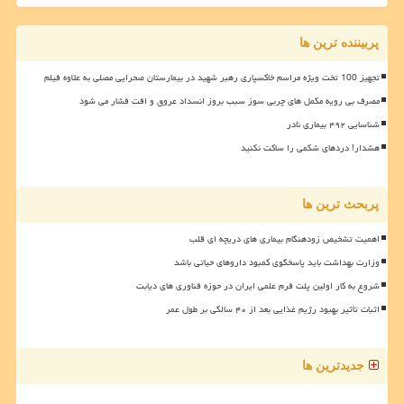
پربیننده ترین ها
تجهیز 100 تخت ویژه مراسم خاکسپاری رهبر شهید در بیمارستان صحرایی مصلی به علاوه فیلم
مصرف بی رویه مکمل های چربی سوز سبب بروز انسداد عروق و افت فشار می شود
شناسایی ۴۹۲ بیماری نادر
هشدار! دردهای شکمی را ساکت نکنید
پربحث ترین ها
اهمیت تشخیص زودهنگام بیماری های دریچه ای قلب
وزارت بهداشت باید پاسخگوی کمبود داروهای حیاتی باشد
شروع به کار اولین پلت فرم علمی ایران در حوزه فناوری های دیابت
اثبات تأثیر بهبود رژیم غذایی بعد از ۴۰ سالگی بر طول عمر
جدیدترین ها