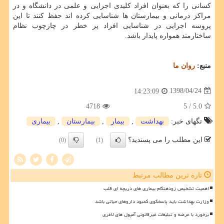
كسانی را كه بعنوان افراد كلیدی اجرایی و علمی در دانشگاه و در
مراكز درمانی و بیمارستان ها شناسایی كرده اند حفظ كنند تا این
پروسه اجرایی در شناسایی افراد پر خطر در چارچوب نظام
ساختارمند همواره پایدار باشد.
منبع:
روان ما
1398/04/24
14:23:09
4718
/ 5
5.0
تگهای خبر:
بهداشت
,
بیمار
,
بیمارستان
,
بیماری
این مطلب را می پسندید؟
(0)
(1)
تازه ترین مطالب مرتبط
اهمیت تشخیص زودهنگام بیماری های دریچه ای قلب
وزارت بهداشت باید پاسخگوی کمبود داروهای حیاتی باشد
برخورد با عرضه و تبلیغات غیرقانونی آمپول های لاغری