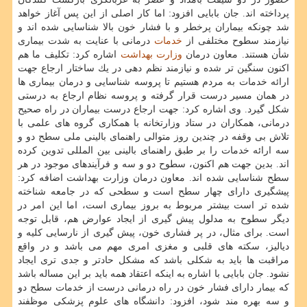
پرداخته اند. جان بابایی افزود: اما كار اصلی از این پس آغاز خواهد
شد چونكه بیماران پرخطر و با فشار خون بالا شناسایی شده اند و
نیازمند سطوح مختلفی از
خدمات
درمانی با عنایت به شدت بیماری
شأن هستند. معاون درمان
وزارت بهداشت
اشاره كرد: تكلیف ما هم
اكنون سنگین تر شده و نیازمند نظم دهی در یك ساختار ارجاع جهت
ارائه خدمات به مردم هستیم تا پروسه شناسایی و درمان بیماری ها
در همان مسیر درست قرار گرفته و پروسه نظام ارجاع به درستی
شكل گیرد. وی اشاره كرد: جهت ارجاع درست بیماران در راه صحیح
درمانی، همكاران در ستاد وزارتخانه با همكاری گروه های علمی با
تلاش بی وقفه در چندین روز متوالی راهنمای بالینی ملی سطح دو و
سه ارائه خدمات را بر طبق راهنمای بالینی بین المللی تدوین كرده
اند. بدین جهت هم اكنون، سطوح دو و سه و فرآیندهای موجود در هر
سطح شناسایی شده اند. معاون درمان وزارت بهداشت اضافه كرد:
پیشگیری دارای چهار سطح است و سطحی كه در جامعه شناخته
شده تر است بیشتر مربوط به بروز بیماری است، اما این امر در
دیگر سطوح به مدلول پیش گیری از ایجاد عوارض هم، قابل توجه
است. برای مثال، در پر فشاری خون، پیش گیری از نارسایی كلیه و
دیالیز، سكته های قلبی و مغزی امری مهم می باشد و در واقع
مراقبت ها باید به شكلی باشد كه مشكل حادتر و جدی تری ایجاد
نشود. جان بابایی با اشاره به اینكه اعتقاد همه باید بر این مساله باشد
كه بیمار دارای فشار خون در راه درمانی درست از خدمات سطح دو
و سه بهره مند شود، افزود: دانشگاه های علوم پزشكی موظفند