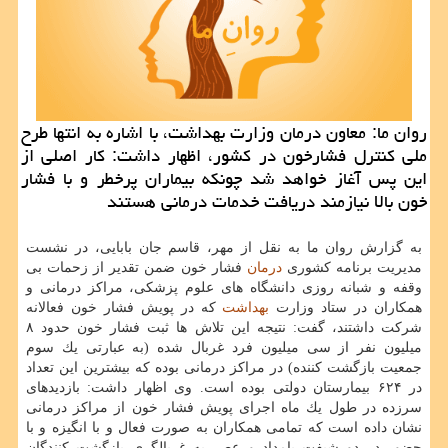
روان ما: معاون درمان وزارت بهداشت، با اشاره به انتها طرح
ملی كنترل فشارخون در كشور، اظهار داشت: كار اصلی از
این پس آغاز خواهد شد چونكه بیماران پرخطر و با فشار
خون بالا نیازمند دریافت خدمات درمانی هستند
به گزارش روان ما به نقل از مهر، قاسم جان بابایی، در نشست
مدیریت برنامه كشوری
درمان
فشار خون ضمن تقدیر از زحمات بی
وقفه و شبانه روزی دانشگاه های علوم پزشكی، مراكز درمانی و
همكاران در ستاد وزارت
بهداشت
كه در پویش فشار خون فعالانه
شركت داشتند، گفت: نتیجه این تلاش ها ثبت فشار خون حدود ۸
میلیون نفر از سی میلیون فرد غربال شده (به عبارتی یك سوم
جمعیت بازگشت كننده) در مراكز درمانی بوده كه بیشترین این تعداد
در ۶۲۴ بیمارستان دولتی بوده است. وی اظهار داشت: بازدیدهای
سرزده در طول یك ماه اجرای پویش فشار خون از مراكز درمانی
نشان داده است كه تمامی همكاران به صورت فعال و با انگیزه و با
حضور در دو شیفت بامداد و عصر به غربالگری بازگشت كنندگان