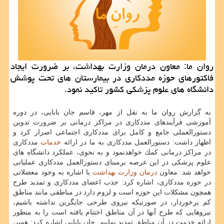
روان ما: معاون درمان وزارت بهداشت، بر ضرورت ایجاد
فاكتورهای حوزه مددكاری در بیمارستان های تحت پوشش
دانشگاه های علوم پزشكی كشور تاكید نمود.
به گزارش روان ما به نقل از مهر، قاسم جان بابایی، در دوره
آموزشی فرآیندهای مددكاری در مراكز درمانی بر ضرورت تدوین
دستورالعملی جامع و كامل برای مددكاری اجتماعی اصرار كرد و
اظهار داشت: دستورالعمل مددكاری به ما در ارائه
خدمات
مددكاری
در مراكز درمانی كمك خواهدنمود و به نحوی، عملكرد دانشگاه های
علوم پزشكی در این عرصه برمبنای دستورالعمل مددكاری عملیاتی
خواهد شد. معاون
درمان
وزارت بهداشت
با اشاره به وجود معضلاتی
در حوزه مددكاری، اشاره كرد: جذب اعضای مددكاری و تمدید طرح
همچون مشكلات این حوزه است و لزوم دارد در مناطقی مانند مناطق
كم برخوردار، در صورتیكه نیروی طرحی جایگزین نداشته باشیم،
نیروهایی كه طرح آنها در آن مناطق اختتام یافته است را به منظور
ارائه خدمت در آن مناطق تمدید نماییم. جان بابایی اشاره كرد: همین