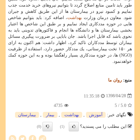
طور باید تامین منابع اصلاح گردد تا بتوانیم نیروهای خرید خدمت جذب
نماییم و كمبود نیرو در بیمارستان ها از این طریق كاهش و جبران
شود. معاون درمان وزارت
بهداشت
، اضافه كرد: باید بتوانیم شاخص
هایی در حوزه مددكاری ایجاد نماییم و بر طبق این شاخص ها اعتبار
بخشی بیمارستان ها و دانشگاه ها انجام و فاكتورهای تدوینی باید به
نحوی باشد كه قابل اجرا باشد. جان بابایی بر ضرورت پیگیری مسائل
بیماران توسط مددكاران تاكید كرد، اظهار داشت: هم اكنون به ازای
هر ۱۵۰ تخت بیمارستانی، یك مددكار حضور دارد، استفاده از ظرفیت
(NGO) ها، در حوزه مددكاری بسیار راهگشا بوده و به این حوزه كمك
خواهدنمود.
منبع:
روان ما
1398/04/28
11:35:18
4735
/ 5
5.0
تگهای خبر:
آموزش
,
بهداشت
,
بیمار
,
بیمارستان
این مطلب را می پسندید؟
(0)
(1)