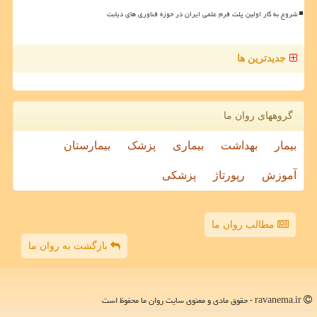
شروع به کار اولین پلت فرم علمی ایران در حوزه فناوری های دیابت
جدیدترین ها
گروههای روان ما
بیمار
بهداشت
بیماری
پزشک
بیمارستان
آموزش
رپورتاژ
پزشکی
مطالب روان ما
بازگشت به روان ما
ravanema.ir - حقوق مادی و معنوی سایت روان ما محفوظ است