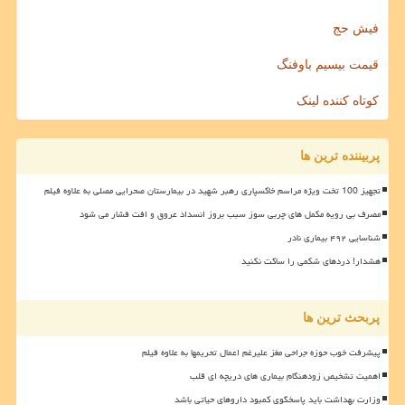
فیش حج
قیمت بیسیم باوفنگ
کوتاه کننده لینک
پربیننده ترین ها
تجهیز 100 تخت ویژه مراسم خاکسپاری رهبر شهید در بیمارستان صحرایی مصلی به علاوه فیلم
مصرف بی رویه مکمل های چربی سوز سبب بروز انسداد عروق و افت فشار می شود
شناسایی ۴۹۲ بیماری نادر
هشدار! دردهای شکمی را ساکت نکنید
پربحث ترین ها
پیشرفت خوب حوزه جراحی مغز علیرغم اعمال تحریمها به علاوه فیلم
اهمیت تشخیص زودهنگام بیماری های دریچه ای قلب
وزارت بهداشت باید پاسخگوی کمبود داروهای حیاتی باشد