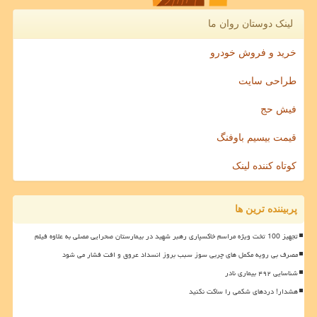
لینک دوستان روان ما
خرید و فروش خودرو
طراحی سایت
فیش حج
قیمت بیسیم باوفنگ
کوتاه کننده لینک
پربیننده ترین ها
تجهیز 100 تخت ویژه مراسم خاکسپاری رهبر شهید در بیمارستان صحرایی مصلی به علاوه فیلم
مصرف بی رویه مکمل های چربی سوز سبب بروز انسداد عروق و افت فشار می شود
شناسایی ۴۹۲ بیماری نادر
هشدار! دردهای شکمی را ساکت نکنید