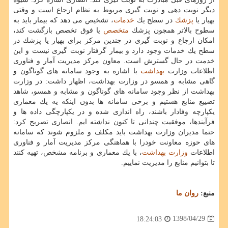
دیگر نوبت دهی و نوبت گیری مربوط به نظام ارجاع است و وقتی
بهیار یا
پزشك
در سطح یك
خدمات
، تشخیص می دهد كه بیمار باید به
سطوح بالاتر همچون پزشك
متخصص
یا فوق تخصص بازگشت كند،
امكان ارجاع و نوبت گیری در چندین مركز برای بهیار یا پزشك در
سطح یك خدمات وجود دارد و بیمار گرفتار نوبت گیری نیست و این
خدمت در حال گسترش است. معاون مركز مدیریت آمار و فناوری
اطلاعات وزارت
بهداشت
با اشاره به وجود سامانه های گوناگون و
گاهی مشابه و همسو در وزارت بهداشت، اظهار داشت: در وزارت
بهداشت از نظر وجود سامانه های گوناگون و مشابه و همسو، شاهد
تضییع منابع هستیم و برخی سامانه ها بدون اینكه یه یك معماری
یكپارچه وفادار باشند، راه اندازی شده و در یكپارچگی داده ها و
فرآیندها، موفقیت چندانی تا كنون نداشته ایم. انصاری تصریح كرد:
حتما مدیران وزارت بهداشت باید مكلف و ملزوم شوند كه سامانه
های حوزه معاونت خودرا با هماهنگی مركز مدیریت آمار و فناوری
اطلاعات
وزارت بهداشت
، با یك معماری و برنامه مشخص، تهیه كنند
تا بتوانیم منابع را مدیریت نماییم.
منبع:
روان ما
1398/04/29
18:24:03