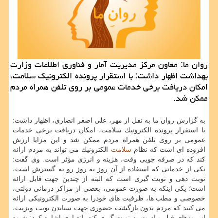
روان ما: معاون مركز مدیریت آمار و فناوری اطلاعات وزارت
بهداشت اظهار داشت: با استقرار پرونده الكترونیك سلامت،
امكان دریافت برخی خدمات عمومی بر روی تلفن همراه مردم
ممكن شد.
به گزارش روان ما به نقل از مهر، علی اصغر انصاری، اظهار داشت:
با استقرار پرونده الكترونیك سلامت، امكان دریافت برخی خدمات
عمومی بر روی تلفن همراه مردم ممكن شد و این مزایا ارزش
افزوده ای است كه نظام
سلامت
الكترونیك می تواند به مردم ارائه
كند كه در صرفه جویی وقت، هزینه و انرژی مؤثر است. وی گفت:
یكی از خدماتی كه استفاده از آن روز به روز رو به گسترش است،
نوبت دهی و نوبت گیری است كه البته از چندین جهت قابل ارائه
است؛ یكی اینكه به صورت عمومی، بعضی از مراكز درمانی دولتی،
خصوصی و مطب ها، ظرفیت های خودرا به صورت الكترونیكی ارائه
می كنند كه مردم بدون بازگشت حضوری جهت ستاندن نوبت ویزیت،
از روزهای قبل مبادرت به نوبت گیری كند. انصاری اشاره كرد: شیوه