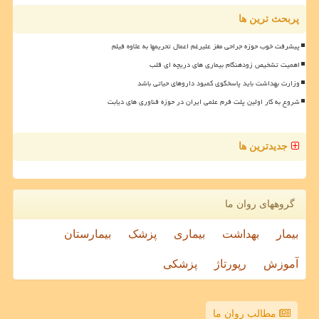
پربحث ترین ها
پیشرفت خوب حوزه جراحی مغز علیرغم اعمال تحریمها به علاوه فیلم
اهمیت تشخیص زودهنگام بیماری های دریچه ای قلب
وزارت بهداشت باید پاسخگوی کمبود داروهای حیاتی باشد
شروع به کار اولین پلت فرم علمی ایران در حوزه فناوری های دیابت
جدیدترین ها
گروههای روان ما
بیمار
بهداشت
بیماری
پزشک
بیمارستان
آموزش
رپورتاژ
پزشکی
مطالب روان ما