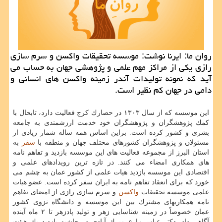
روان ما: ایرنا نوشت: موسسه تحقیقات واكسن و سرم سازی
رازی یكی از مراكز مهم علمی و پژوهشی جهان به حساب می
آید كه نمونه تولیدات آندر زمینه واكسن های انسانی و
دامی در جهان كم نظیر است.
این موسسه كه از سال ۱۳۰۳ در حصارك كرج فعالیت دارد، تابحال با
كمك پژوهشگران و پژوهشگران خود خدمت ارزشمندی به جامعه
بشری و كشور كرده است. براین اساس همه ساله شمار زیادی از
مسئولان و پژوهشگران كشورهای مختلف جهان و منطقه با
سفر
به
استان البرز از مجموعه فعالیت های این موسسه بازدید و تفاهم نامه
های همكاری امضاء می كنند. در تازه ترین رویدادهای علمی و
اقتصادی این موسسه بازدید هیات علمی از كشور عمان به چشم می
خورد كه برای انعقاد تفاهم نامه به ایران سفر كرده است. عضو هیات
علمی موسسه تحقیقات
واكسن
و سرم سازی رازی از امضای تفاهم
نامه همكاریهای مشترك بین این موسسه و دانشگاه نزوی كشور
عمان خصوصاً در زمینه شناسایی زهر و تولید پادزهر تا ۲ ماه آینده
آگاهی داد. دكتر عباس زارع میرك آبادی در حاشیه بازدید یك هیئت