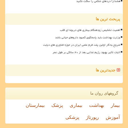
هشدار! دردهای شکمی را ساکت نکنید
پربحث ترین ها
اهمیت تشخیص زودهنگام بیماری های دریچه ای قلب
وزارت بهداشت باید پاسخگوی کمبود داروهای حیاتی باشد
شروع به کار اولین پلت فرم علمی ایران در حوزه فناوری های دیابت
اثبات تأثیر بهبود رژیم غذایی بعد از ۴۰ سالگی بر طول عمر
جدیدترین ها
گروههای روان ما
بیمار
بهداشت
بیماری
پزشک
بیمارستان
آموزش
رپورتاژ
پزشکی