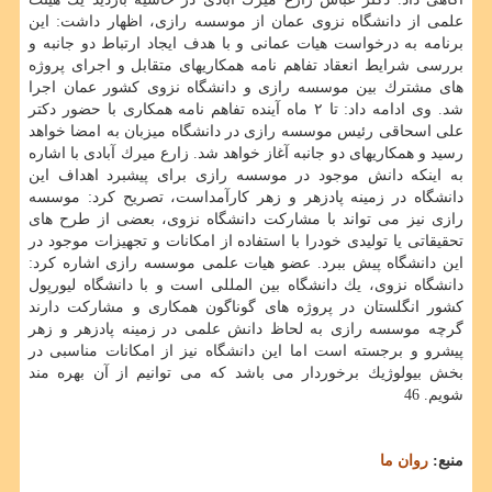
علمی از دانشگاه نزوی عمان از موسسه رازی، اظهار داشت: این
برنامه به درخواست هیات عمانی و با هدف ایجاد ارتباط دو جانبه و
بررسی شرایط انعقاد تفاهم نامه همكاریهای متقابل و اجرای پروژه
های مشترك بین موسسه رازی و دانشگاه نزوی كشور عمان اجرا
شد. وی ادامه داد: تا ۲ ماه آینده تفاهم نامه همكاری با حضور دكتر
علی اسحاقی رئیس موسسه رازی در دانشگاه میزبان به امضا خواهد
رسید و همكاریهای دو جانبه آغاز خواهد شد. زارع میرك آبادی با اشاره
به اینكه دانش موجود در موسسه رازی برای پیشبرد اهداف این
دانشگاه در زمینه پادزهر و زهر كارآمداست، تصریح كرد: موسسه
رازی نیز می تواند با مشاركت دانشگاه نزوی، بعضی از طرح های
تحقیقاتی یا تولیدی خودرا با استفاده از امكانات و تجهیزات موجود در
این دانشگاه پیش ببرد. عضو هیات علمی موسسه رازی اشاره كرد:
دانشگاه نزوی، یك دانشگاه بین المللی است و با دانشگاه لیورپول
كشور انگلستان در پروژه های گوناگون همكاری و مشاركت دارند
گرچه موسسه رازی به لحاظ دانش علمی در زمینه پادزهر و زهر
پیشرو و برجسته است اما این دانشگاه نیز از امكانات مناسبی در
بخش بیولوژیك برخوردار می باشد كه می توانیم از آن بهره مند
شویم. 46
منبع:
روان ما