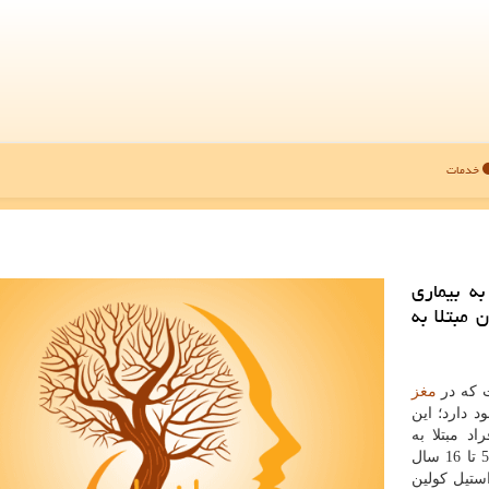
خدمات
ه بیماری
 مبتلا به
ت كه در
مغز
د دارد؛ این
د مبتلا به
الزایمر هم فاقد این ماده هستند. پژوهشگران به 60 فرد 5 تا 16 سال
ق داروی آلزایمر donepezil و استیل كولین