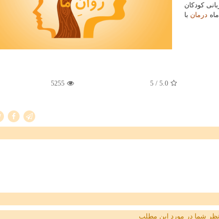
بانی كودكان
درمان
با
5255
/ 5
5.0
ظر شما در مورد این مطلب