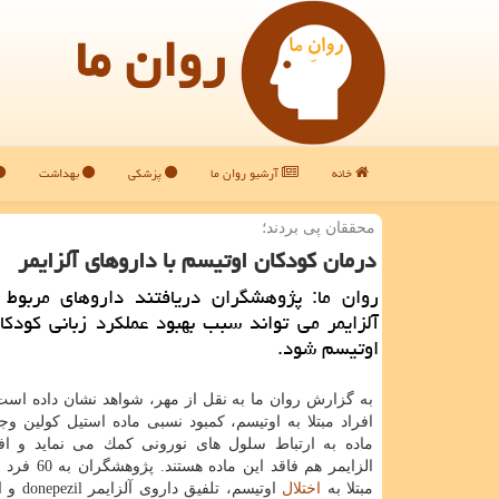
روان ما
خانه
آرشیو روان ما
پزشکی
بهداشت
محققان پی بردند؛
درمان كودكان اوتیسم با داروهای آلزایمر
روان ما: پژوهشگران دریافتند داروهای مربوط ب
آلزایمر می تواند سبب بهبود عملكرد زبانی كودكان
اوتیسم شود.
به گزارش روان ما به نقل از مهر، شواهد نشان داده اس
افراد مبتلا به اوتیسم، كمبود نسبی ماده استیل كولین وجو
ماده به ارتباط سلول های نورونی كمك می نماید و افرا
مبتلا به
اختلال
اوتیسم، تلفی