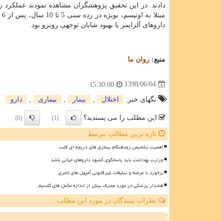
دادند. در این تحقیق پژوهشگران مشاهده نمودند عملكرد ز
مبتلا به اوتیسم، بویژه در رده سنی 5 تا 10 سال، پس از 6 ماه
داروهای آلزایمر یا بهبود شایان توجهی روبرو بود.
منبع:
روان ما
1398/06/04
15:30:00
تگهای خبر:
اختلال
,
بیمار
,
بیماری
,
دارو
این مطلب را می پسندید؟
(0)
(1)
تازه ترین مطالب مرتبط
اهمیت تشخیص زودهنگام بیماری های دریچه ای قلب
وزارت بهداشت باید پاسخگوی کمبود داروهای حیاتی باشد
برخورد با عرضه و تبلیغات غیرقانونی آمپول های لاغری
هشدار پزشکی در مورد مصرف بیش از اندازه مکمل های کلسیم
نظرات بینندگان در مورد این مطلب
ن