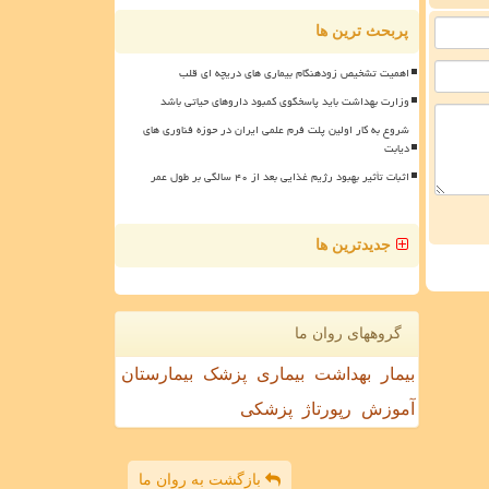
پربحث ترین ها
اهمیت تشخیص زودهنگام بیماری های دریچه ای قلب
وزارت بهداشت باید پاسخگوی کمبود داروهای حیاتی باشد
شروع به کار اولین پلت فرم علمی ایران در حوزه فناوری های
دیابت
اثبات تأثیر بهبود رژیم غذایی بعد از ۴۰ سالگی بر طول عمر
جدیدترین ها
گروههای روان ما
بیمار
بهداشت
بیماری
پزشک
بیمارستان
آموزش
رپورتاژ
پزشکی
بازگشت به روان ما