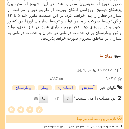
طریق دور(تله مدیسین) مصوب شد. در این شیوه(تله مدیسین)
پزشكان دیسپچ اورژانس امكان ویزیت از طریق دور و مراقبت از
بیمار در قطار را پیدا خواهند كرد. در این نشست مقرر شد ۵ تا ۱۲
واگن توسط شركت راه آهن تولید و توسط سازمان اورژانس كشور
تجهیز و در روزهای دهه فجر بهره برداری شود. در فاز بعدی، تولید
واگن بیمارستان برای خدمات درمانی در بحران و خدمات درمانی به
بیماران در مناطق محروم صورت خواهد پذیرفت.
منبع:
روان ما
1398/06/12
14:48:37
4637
/ 5
5.0
تگهای خبر:
آموزش
,
استاندارد
,
بیمار
,
بیمارستان
این مطلب را می پسندید؟
(0)
(1)
تازه ترین مطالب مرتبط
پیشرفت خوب حوزه جراحی مغز علیرغم اعمال تحریمها به علاوه فیلم