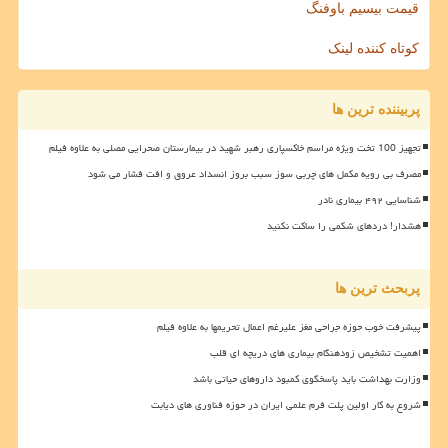
قیمت بیسیم باوفنگ
کوتاه کننده لینک
پربیننده ترین ها
تجهیز 100 تخت ویژه مراسم خاکسپاری رهبر شهید در بیمارستان صحرایی مصلی به علاوه فیلم
مصرف بی رویه مکمل های چربی سوز سبب بروز انسداد عروق و افت فشار می شود
شناسایی ۴۹۲ بیماری نادر
هشدار! دردهای شکمی را ساکت نکنید
پربحث ترین ها
پیشرفت خوب حوزه جراحی مغز علیرغم اعمال تحریمها به علاوه فیلم
اهمیت تشخیص زودهنگام بیماری های دریچه ای قلب
وزارت بهداشت باید پاسخگوی کمبود داروهای حیاتی باشد
شروع به کار اولین پلت فرم علمی ایران در حوزه فناوری های دیابت