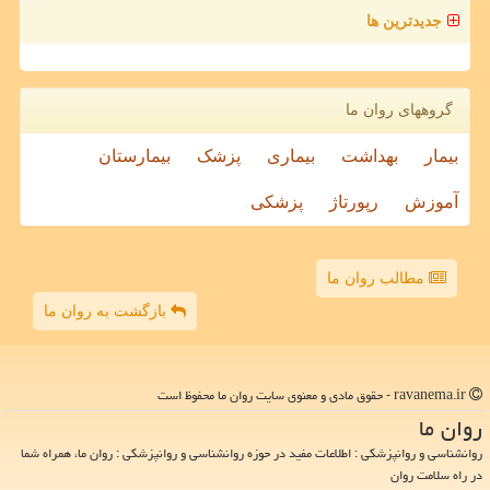
جدیدترین ها
گروههای روان ما
بیمار
بهداشت
بیماری
پزشک
بیمارستان
آموزش
رپورتاژ
پزشکی
مطالب روان ما
بازگشت به روان ما
ravanema.ir - حقوق مادی و معنوی سایت روان ما محفوظ است
روان ما
روانشناسی و روانپزشکی : اطلاعات مفید در حوزه روانشناسی و روانپزشکی : روان ما، همراه شما
در راه سلامت روان