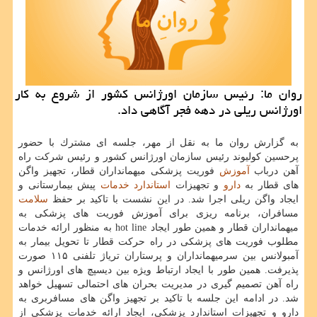
روان ما: رئیس سازمان اورژانس كشور از شروع به كار
اورژانس ریلی در دهه فجر آگاهی داد.
به گزارش روان ما به نقل از مهر، جلسه ای مشترك با حضور
پرحسین كولیوند رئیس سازمان اورژانس كشور و رئیس شركت راه
آهن درباب
آموزش
فوریت پزشكی میهمانداران قطار، تجهیز واگن
های قطار به
دارو
و تجهیزات
استاندارد
خدمات
پیش بیمارستانی و
ایجاد واگن ریلی اجرا شد. در این نشست با تاكید بر حفظ
سلامت
مسافران، برنامه ریزی برای آموزش فوریت های پزشكی به
میهمانداران قطار و همین طور ایجاد hot line به منظور ارائه خدمات
مطلوب فوریت های پزشكی در راه حركت قطار تا تحویل بیمار به
آمبولانس بین سرمیهمانداران و پرستاران تریاژ تلفنی ۱۱۵ صورت
پذیرفت. همین طور با ایجاد ارتباط ویژه بین دیسپچ های اورژانس و
راه آهن تصمیم گیری در مدیریت بحران های احتمالی تسهیل خواهد
شد. در ادامه این جلسه با تاكید بر تجهیز واگن های مسافربری به
دارو و تجهیزات استاندارد پزشكی، ایجاد ارائه خدمات پزشكی از