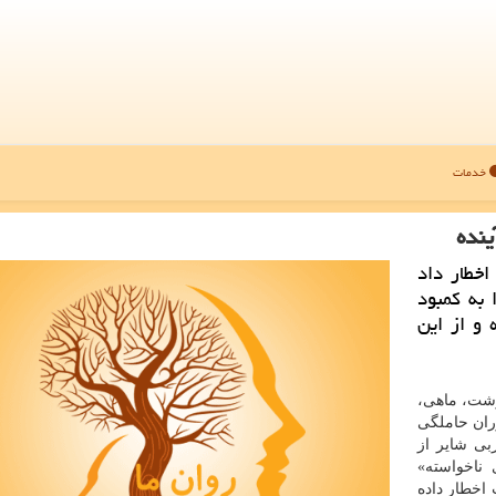
خدمات
ینده
خطار داد
 به كمبود
 و از این
گوشت، ماهی،
ران حاملگی
بی شایر از
ناخواسته»
 اخطار داده