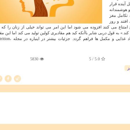
 آینده قرار
و هوشمندانه
 تكامل مغز
فتند و روز
تناع می كنند افزوده می شود اما این امر می تواند خیلی از زنان را كه 
ند.» به قول دربی شایر باآنكه كبد هم مقادیری كولین تولید می كند اما این مق
تامین نیازهای بدن كافی نبوده و در نتیجه باید از راه مواد غ
5830
/ 5
5.0
ز