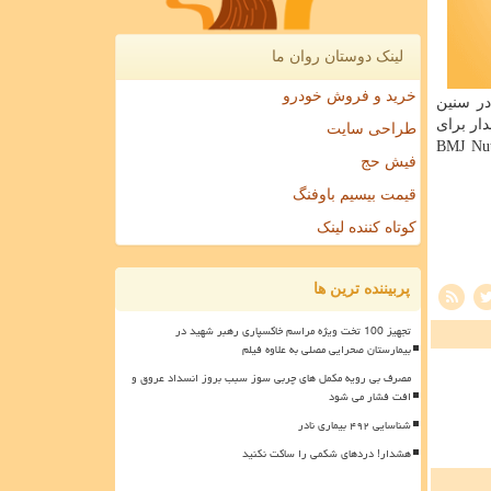
لینک دوستان روان ما
خرید و فروش خودرو
در سنین
دار برای
طراحی سایت
ذایی و مكمل ها فراهم گردد. جزئیات بیشتر در اینباره در مجله BMJ Nutrition،
فیش حج
قیمت بیسیم باوفنگ
کوتاه کننده لینک
پربیننده ترین ها
تجهیز 100 تخت ویژه مراسم خاکسپاری رهبر شهید در
بیمارستان صحرایی مصلی به علاوه فیلم
مصرف بی رویه مکمل های چربی سوز سبب بروز انسداد عروق و
افت فشار می شود
شناسایی ۴۹۲ بیماری نادر
هشدار! دردهای شکمی را ساکت نکنید