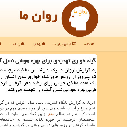
روان ما
خانه
آرشیو روان ما
پزشکی
بهداشت
گیاه خواری تهدیدی برای بهره هوشی نسل آ
به گزارش روان ما یك كارشناس تغذیه برجسته ا
كه پیروی از رژیم های گیاه خواری بدن انسان را
یك ماده مغذی حیاتی برای رشد مغز گرفتار كرده
طریق بهره هوشی نسل آینده را تهدید می كند.
ایرنا: به گزارش پایگاه اینترنتی دیلی میل، كولین كه در 
تخم مرغ و لبنیات یافت می شود از مواد مغذی مهم در دو
است كه به رشد سالم
مغز
جنین كمك می نماید. اما در
متخصصان برجسته در حوزه تغذیه نسبت به «پیامدهای 
فاصله گرفتن از رژیم های غذایی مبتنی بر گوشت و لبنیات