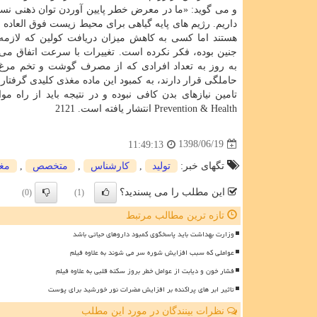
و می گوید: «ما در معرض خطر پایین آوردن توان ذهنی نسل
داریم. رژیم های پایه گیاهی برای محیط زیست فوق العاده 
هستند اما كسی به كاهش میزان دریافت كولین كه لازمه
جنین بوده، فكر نكرده است. تغییرات با سرعت اتفاق می ا
به روز به تعداد افرادی كه از مصرف گوشت و تخم مرغ ام
حاملگی قرار دارند، به كمبود این ماده مغذی كلیدی گرفتار ك
Prevention & Health انتشار یافته است. 2121
1398/06/19
11:49:13
تگهای خبر:
تولید
,
كارشناس
,
متخصص
,
مغ
این مطلب را می پسندید؟
(0)
(1)
تازه ترین مطالب مرتبط
وزارت بهداشت باید پاسخگوی کمبود داروهای حیاتی باشد
عواملی که سبب افزایش شوره سر می شوند به علاوه فیلم
فشار خون و دیابت از عوامل خطر بروز سکته قلبی به علاوه فیلم
تاثیر ابر های پراکنده بر افزایش مضرات نور خورشید برای پوست
نظرات بینندگان در مورد این مطلب