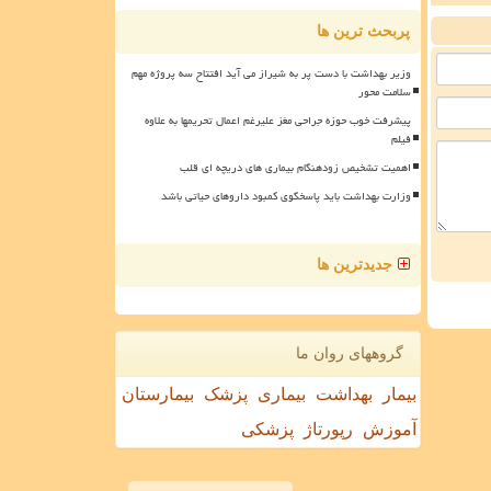
پربحث ترین ها
وزیر بهداشت با دست پر به شیراز می آید افتتاح سه پروژه مهم
سلامت محور
پیشرفت خوب حوزه جراحی مغز علیرغم اعمال تحریمها به علاوه
فیلم
اهمیت تشخیص زودهنگام بیماری های دریچه ای قلب
وزارت بهداشت باید پاسخگوی کمبود داروهای حیاتی باشد
جدیدترین ها
گروههای روان ما
بیمار
بهداشت
بیماری
پزشک
بیمارستان
آموزش
رپورتاژ
پزشکی