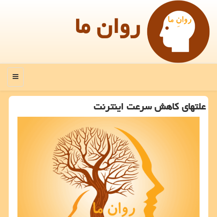
روان ما
منو
علتهای كاهش سرعت اینترنت