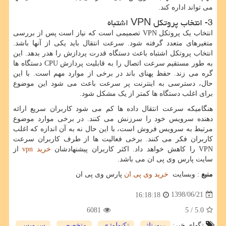
می تواند اداره کند.
3- انتخاب پروتکل VPN اشتباه
انتخاب یک پروتکل VPN تصمیمی است که نیاز است پس از بررسی
متغیرهای متعدد گرفته شود. سرعت انتقال باید یکی از آنها باشد.
انتخاب پروتکل اشتباه باعث دستگاه قدرت پردازش را هدر بدهد. این
به طور مستقیم سرعت اتصال را به قابلیت پردازش CPU دستگاه ها
گره می زند. حفظ پهنای باند در برخی از موارد مهم است. با این
حال، دسترسی به اینترنت پر سرعت باعث می شود این موضوع
برای اغلب دستگاه ها کمتر از یک مشکل شود.
هنگامیکه سرعت انتقال داده ها کم می شود کاربران سریع ارائه
دهنده سرویس خود را سرزنش می کنند. در برخی موارد موضوع
مرتبط به سرویس فروش است، با این حال نه به آن اندازه که اغلب
کاربران فکر می کنند. برخی فعالیت ها از طرف کاربران سرعت
VPN را کاهش خواهد داد. اکثر کاربران پیشنهادشان
خرید vpn
از
سایت پارس وی پی ان می باشد.
منبع
: وبسایت
خرید وی پی ان
پارس وی پی ان
1398/06/21
16:18:18
6081
/ 5
5.0
تگهای خبر:
رپورتاژ
,
تكنولوژی
,
متخصص
,
سرویس