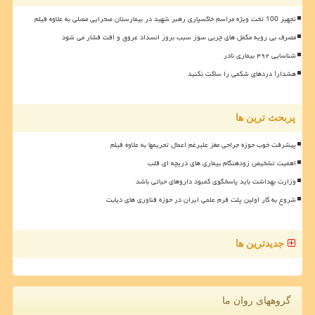
تجهیز 100 تخت ویژه مراسم خاکسپاری رهبر شهید در بیمارستان صحرایی مصلی به علاوه فیلم
مصرف بی رویه مکمل های چربی سوز سبب بروز انسداد عروق و افت فشار می شود
شناسایی ۴۹۲ بیماری نادر
هشدار! دردهای شکمی را ساکت نکنید
پربحث ترین ها
پیشرفت خوب حوزه جراحی مغز علیرغم اعمال تحریمها به علاوه فیلم
اهمیت تشخیص زودهنگام بیماری های دریچه ای قلب
وزارت بهداشت باید پاسخگوی کمبود داروهای حیاتی باشد
شروع به کار اولین پلت فرم علمی ایران در حوزه فناوری های دیابت
جدیدترین ها
گروههای روان ما