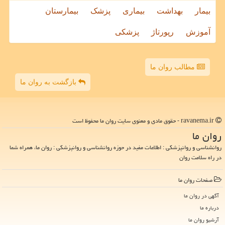
بیمار
بهداشت
بیماری
پزشک
بیمارستان
آموزش
رپورتاژ
پزشکی
مطالب روان ما
بازگشت به روان ما
ravanema.ir - حقوق مادی و معنوی سایت روان ما محفوظ است
روان ما
روانشناسی و روانپزشکی : اطلاعات مفید در حوزه روانشناسی و روانپزشکی : روان ما، همراه شما
در راه سلامت روان
صفحات روان ما
آگهی در روان ما
درباره ما
آرشیو روان ما