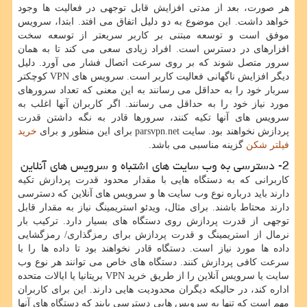
هر صورت، بعد از مدتی افزایش قابل توجهی در فعالیت ها وجود
خواهد داشت. این موضوع به دو دلیل اتفاق می افتد. ابتدا، سرویس
موفق است و توسعه مبتنی بر کاربر سریعتر از توسعه سخت
افزارهای در دسترس است. افراد زیادی سعی می کند تا به همان
سرور متصل شوند که بر روی سرعت اتصال فشار می آورد. دلیل
دیگر افزایش ناگهانی فعالیت کاربر است. سرویس های VPN کوچکتر
سربار خود را به حداقل می رسانند به این معنی که تعداد سرورهای
مورد نیاز خود را به حداقل می رسانند. اگر کاربران آنها اغلب به
سرویس های آنها تکیه کنند، سرورها قادر به نگه داشتن قدرت
پردازش نخواهند بود. سایت parsvpn.net برای این منظور و برای
خرید
فیلتر شکن
گزینه مناسبی می باشد.
2- دسترسی به وب سایت های اشتباه و سرویس های آنلاین
کاربرانی که به دستگاه هایی با مقدار محدود قدرت پردازش تکیه
دارند باید درباره نوع وب سایت ها و سرویس های آنلاین که دسترسی
دارند محتاط باشند. برای مثال، ویدئو استریمینگ نیاز به مقدار قابل
توجهی از قدرت پردازش روی دستگاه های بسیار دارد. ترکیب بار
نرمال از استریمینگ و قدرت پردازش برای رمزگذاری/ رمزگشایی
داده ها مورد نیاز است. دستگاه قادر نخواهند بود تا داده ها را با
سرعت کافی پردازش کنند. دستگاه های خاص می توانند هر نوع وب
سایت یا سرویس آنلاین را از طریق خرید VPN بریتانیا یا ایالات متحده
اداره کند، در حالیکه دیگران محدودیت هایی دارند. این برای کاربران
مهم است که تنها به سرویس هایی دسترسی یابند که دستگاه های آنها