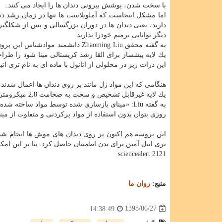
با سخت شدن، پوشش بیرونی دندان ها را ایجاد می كنند.
اما مشكل اینجاست كه آملوبلاست ها تنها در زمان رشد دن
دارند، یعنی دندان ها در دوران بزرگسالی و پس از شكلگیر
دیگر توانایی ترمیم خودرا ندارند.
به گفته محقق Zhaoming Liu دانشمند
این ذرات ریز در محلولی از اتانول با ماده ای به نام تری ات
هنگامی كه این مواد ژل مانند بر روی دندان ها اعمال شدند
یك لایه غیرقابل تشخیص و سخت به ضخامت 2.8 میكرومتر در عرض 48 ساعت ترمیم كردند.
به گفته Liu: «مینای بازسازی شده توسط مواد ساخته
روزی بتوان بدون استفاده از مواد پركردنی و متفاوت از مین
این پروسه هم اكنون بر روی دندان های موش ها انجام شده 
تری اتیل آمین برای بدن اطمینان حاصل كرد. بنا بر این ا
sciencealert 2121
منبع:
روان ما
1398/06/27
14:38:49