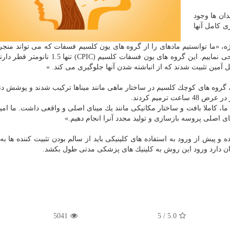
دان ها وجود
ی كامل آنها
 موادشناس این پروژه، «ما توانستیم مادهای را از گروه های یون كلسیم فسفات كه می تواند منجر
یك لایه پیشساز برای القا رشد كریستالی مینا شود را طراحی نماییم. این گروه های یون فسفات ك
یل آمین تثبیت شدند كه از انباشته شدن آنها جلوگیری می كند. »
، گروه های كوچك كلسیم در ساختار ماهی مانند میناها تركیب شدند و پوشش دندا
 شده ما، كاملا بافت و ساختار مكانیكی مانند یك مینای اصلی و واقعی داشت. ما امید
ای اصلی پروسه بازسازی و تولید مجدد آنرا انجام دهیم.»
و پیش از ورود به استفاده های كلینیكی باید از سالم بودن تثبیت كننده ها 
مكان دارد ورود این روش به كلینیك های پزشكی مدتی طول بكشد.
5041
/ 5
5.0