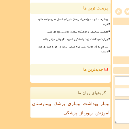
پربحث ترین ها
پیشرفت خوب حوزه جراحی مغز علیرغم اعمال تحریمها به علاوه
فیلم
اهمیت تشخیص زودهنگام بیماری های دریچه ای قلب
وزارت بهداشت باید پاسخگوی کمبود داروهای حیاتی باشد
شروع به کار اولین پلت فرم علمی ایران در حوزه فناوری های
دیابت
جدیدترین ها
گروههای روان ما
بیمار
بهداشت
بیماری
پزشک
بیمارستان
آموزش
رپورتاژ
پزشکی