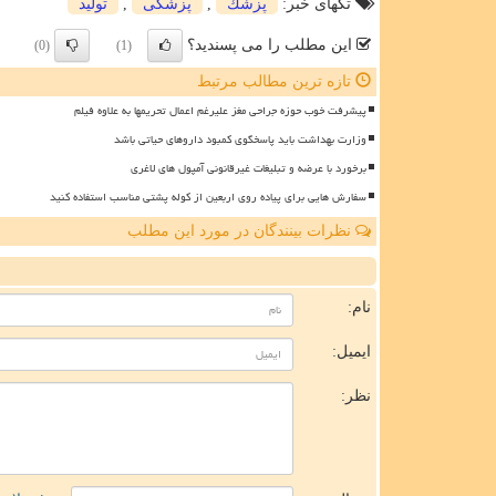
تگهای خبر:
پزشك
,
پزشكی
,
تولید
این مطلب را می پسندید؟
(0)
(1)
تازه ترین مطالب مرتبط
پیشرفت خوب حوزه جراحی مغز علیرغم اعمال تحریمها به علاوه فیلم
وزارت بهداشت باید پاسخگوی کمبود داروهای حیاتی باشد
برخورد با عرضه و تبلیغات غیرقانونی آمپول های لاغری
سفارش هایی برای پیاده روی اربعین از کوله پشتی مناسب استفاده کنید
نظرات بینندگان در مورد این مطلب
ن
نام:
ایمیل:
نظر: