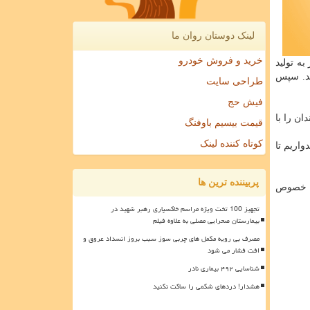
لینک دوستان روان ما
خرید و فروش خودرو
 به تولید
لسیم (CPIC) تنها 1.5 نانومتر قطر دارند. سپس
طراحی سایت
فیش حج
ن را با
قیمت بیسیم باوفنگ
کوتاه کننده لینک
واریم تا
پربیننده ترین ها
به خصوص
تجهیز 100 تخت ویژه مراسم خاکسپاری رهبر شهید در
بیمارستان صحرایی مصلی به علاوه فیلم
مصرف بی رویه مکمل های چربی سوز سبب بروز انسداد عروق و
افت فشار می شود
شناسایی ۴۹۲ بیماری نادر
هشدار! دردهای شکمی را ساکت نکنید