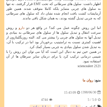
اظهار داشت: سلول های سرطانی كه تحت EMT قرار گرفتند، نه تنها
به سلول های چربی متمایز بلكه كاملا متوقف شدند. همین طور
آزمایشات كشت بافت انجام شده نشان داد كه سلول های سرطانی
كه به چربی تبدیل گشته بودند، به همان شكل باقی ماندند.
اما این روش چگونه عمل می كند؟ در واقع هر دو
دارو
و روش
سرعت انتقال و تبدیل سلول ها از سلول های سرطانی به بنیادی و
تبدیل آنها به سلول های چربی را بیشتر می كند. البته روزیگلیتازون از
اهمیت كمتری نسبت به ترامتینیب برخوردار بود اما در تركیب با آن،
به تبدیل شدن سلول بنیادی به چربی بسیار كمك كرد.
در همین حین تیم به دنبال این است كه آیا می توان این روش را با
شیمی درمانی تركیب كرد یا برای درمان سایر سرطان ها از آن
استفاده نمود.
sciencealert 2121
منبع:
روان ما
1398/06/30
15:43:09
4744
/ 5
5.0
تگهای خبر:
دارو
,
درمان
,
سلول بنیادی