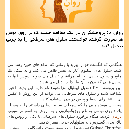
روان ما: پژوهشگران در یك مطالعه جدید كه بر روی موش
ها صورت گرفت، توانستند سلول های سرطانی را به چربی
تبدیل كنند.
هنگامی كه انگشت خودرا ببرید یا زمانی كه اندام های جنین رشد می
كنند، سلول های اپیتلیوم آغاز به تغییر ظاهر می كنند و به شكل یك
مایع و سلول بنیادی به نام مزانشیم تبدیل می شوند. سپس آنها به
سلول هایی كه بدن به آن نیاز دارد تبدیل می شوند.
این پروسه EMT (تبدیل اپیتلیال-مزانشیم) نام دارد. این پدیده اخیرا
شناخته شده و سلول های سرطانی می توانند از این روش یا عكس
آن MET برای بسط و پخش در بدن استفاده كنند.
محققان موش هایی را كه سرطان سینه انسانی داشتند را به وسیله
یك داروی دیابتی به نام روزیگلیتازون و یك روش به اسم ترامتینیب
درمان
كردند. هنگام برخورد سلول های سرطانی با یكی از روش های
بالا، بجای گسترش، به سلولهای چربی تغییر كردند.
Gerhard Christifori نویسنده ارشد، بیوشیمیستر دانشگاه بازل سوئیس