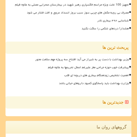
تجهیز 100 تخت ویژه مراسم خاکسپاری رهبر شهید در بیمارستان صحرایی مصلی به علاوه فیلم
مصرف بی رویه مکمل های چربی سوز سبب بروز انسداد عروق و افت فشار می شود
شناسایی ۴۹۲ بیماری نادر
هشدار! دردهای شکمی را ساکت نکنید
پربحث ترین ها
وزیر بهداشت با دست پر به شیراز می آید افتتاح سه پروژه مهم سلامت محور
پیشرفت خوب حوزه جراحی مغز علیرغم اعمال تحریمها به علاوه فیلم
اهمیت تشخیص زودهنگام بیماری های دریچه ای قلب
وزارت بهداشت باید پاسخگوی کمبود داروهای حیاتی باشد
جدیدترین ها
گروههای روان ما