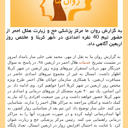
به گزارش روان ما مركز پزشكی حج و زیارت هلال احمر از
حضور تیم 40 نفره امدادی در شهر كربلا و مختص روز
اربعین آگاهی داد.
به گزارش روان ما به نقل از مهر، محمد تقی حلی ساز بامداد امروز
در نشست تشریح
خدمات
هلال احمر در اربعین ۹۸، در پاسخ به سوال
خبرنگار مهر درباب استقرار نیروهای ویژه روز اربعین در شهر كربلا
اظهار داشت: امسال به غیر از مجموع نیروهای امدادی حاضر در
مسافرت اربعین، با همكاری سازمان جوانان هلال احمر طرح ویژه
مختص روز اربعین در شهر كربلا اجرا خواهیم كرد. وی ادامه داد: بر
این اساس، یك تیم ۴۰ نفره متشكل از نیروهای درمانی و امدادی در
شهر كربلا حضور خواهند داشت و در بین جمعیت افرادی را كه نیاز به
كمك داشته و امكان مراجعه به مراكز هلال احمر را ندارند، شناسایی
می كنند. حلی ساز توضیح داد: این تیم بعد از شناسایی زوار كشور، به
آنها امدادرسانی اولیه كرده و در صورت ضرورت آنها را به مراكز
درمانی راهنمایی می كنند. رئیس مركز پزشكی حج و زیارت عنوان
كرد: با عنایت به احتمال افزایش زوار در اربعین امسال، تعداد پایگاه