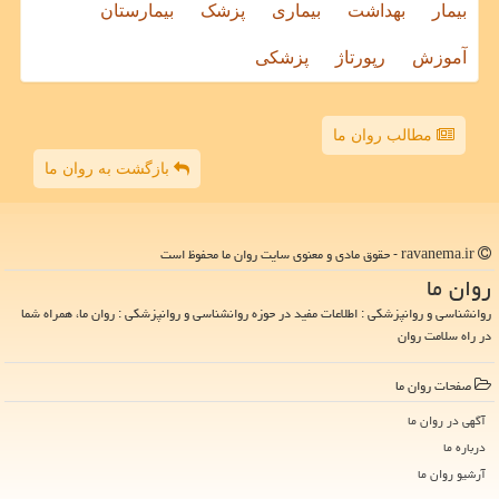
بیمار
بهداشت
بیماری
پزشک
بیمارستان
آموزش
رپورتاژ
پزشکی
مطالب روان ما
بازگشت به روان ما
ravanema.ir - حقوق مادی و معنوی سایت روان ما محفوظ است
روان ما
روانشناسی و روانپزشکی : اطلاعات مفید در حوزه روانشناسی و روانپزشکی : روان ما، همراه شما
در راه سلامت روان
صفحات روان ما
آگهی در روان ما
درباره ما
آرشیو روان ما