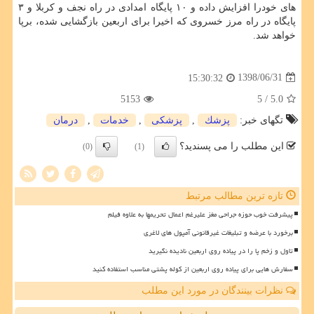
های خودرا افزایش داده و ۱۰ پایگاه امدادی در راه نجف و كربلا و ۳
پایگاه در راه مرز خسروی كه اخیرا برای اربعین بازگشایی شده، برپا
خواهد شد.
1398/06/31
15:30:32
5153
/ 5
5.0
تگهای خبر:
پزشك
,
پزشكی
,
خدمات
,
درمان
این مطلب را می پسندید؟
(0)
(1)
تازه ترین مطالب مرتبط
پیشرفت خوب حوزه جراحی مغز علیرغم اعمال تحریمها به علاوه فیلم
برخورد با عرضه و تبلیغات غیرقانونی آمپول های لاغری
تاول و زخم پا را در پیاده روی اربعین نادیده نگیرید
سفارش هایی برای پیاده روی اربعین از کوله پشتی مناسب استفاده کنید
نظرات بینندگان در مورد این مطلب