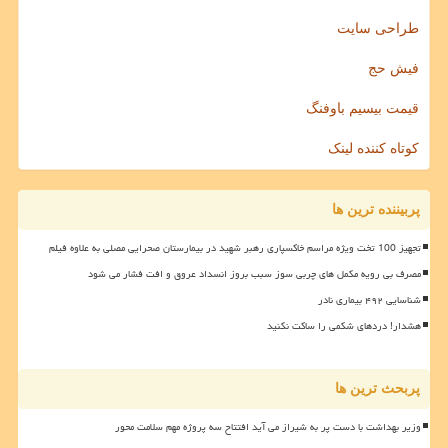
طراحی سایت
فیش حج
قیمت بیسیم باوفنگ
کوتاه کننده لینک
پربیننده ترین ها
تجهیز 100 تخت ویژه مراسم خاکسپاری رهبر شهید در بیمارستان صحرایی مصلی به علاوه فیلم
مصرف بی رویه مکمل های چربی سوز سبب بروز انسداد عروق و افت فشار می شود
شناسایی ۴۹۲ بیماری نادر
هشدار! دردهای شکمی را ساکت نکنید
پربحث ترین ها
وزیر بهداشت با دست پر به شیراز می آید افتتاح سه پروژه مهم سلامت محور