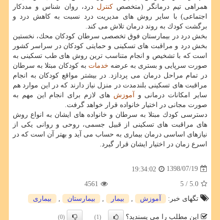
همراهی تیم درمانگر (متخصص
كنترل
درد، روان شناس و مددكار
اجتماعی) با سایر روش های مدیریت درد نسبت به كاهش درد و
برگشت كودك به روند درمان تلاش می كند.
بخش درد در بیمارستان فوق تخصصی سرطان كودكان محك، نخستین
بخش درد و مراقبت های تسكینی و حمایتی كودكان در سراسر كشور
است كه با تشخیص و انجام متناسب ترین روش های طب تسكینی به
صورت سرپایی و بستری به عرضه
خدمات
به كودكان مبتلا به سرطان
در تمام مراحل درمان می پردازد. در بیشتر مواقع كودكان به انجام
مراقبت های تسكینی بلندمدت در منزل نیاز دارند كه در این موارد هم
سایر امكانات درمانی و
آموزش
های لازم برای انجام این مهم به
صورت مجانی در اختیار خانواده قرار خواهد گرفت.
دسترسی كودك مبتلا به سرطان و خانواده های ایشان به انواع روش
های مراقبت های تسكینی از قبیل جسمی، روحی و روانی یكی از
نیازهای اساسی درمان بیماری به حساب می آید و بهتر آن است كه در
اسرع زمان در اختیار ایشان قرار گیرد.
1398/07/19
19:34:02
4561
/ 5
5.0
تگهای خبر:
آموزش
,
بیمار
,
بیمارستان
,
بیماری
این مطلب را می پسندید؟
(0)
(1)