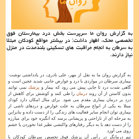
به گزارش روان ما سرپرست بخش درد بیمارستان فوق
تخصصی محك، اظهار داشت: در بیشتر مواقع كودكان مبتلا
به سرطان به انجام مراقبت های تسكینی بلندمدت در منزل
نیاز دارند.
به گزارش روان ما به نقل از مهر، علی نادری، در یادداشتی نوشت:
بیماری سرطان در مواردی با درد و عوارض جانبی شدید عجین است و
گاهی شدت درد تا جایی پیش می رود كه بیمار و
پزشك
نمی توانند
بدون كاستن از آن روند
درمان
را طی كنند و كوشش برای كاهش از
درد بر درمان بیماری مقدم می شود. برای مثال امكان دارد كودك
مبتلا به یكی از انواع سرطان به علت عوارض و دردهای ناشی از
بیماری توان انجام سایر فعالیت های زندگی را از دست داده و بنابراین
به مرحله ای از ناراحتی و پریشانی برسد كه انگیزه خود برای مبارزه
را از دست دهد یا به دیگر رفتارهای واكنشی نظیر غذا نخوردن یا خشم
روی می آورد.
تیم درمانگر در رأس آن پزشك فوق تخصص سرطان كودكان با