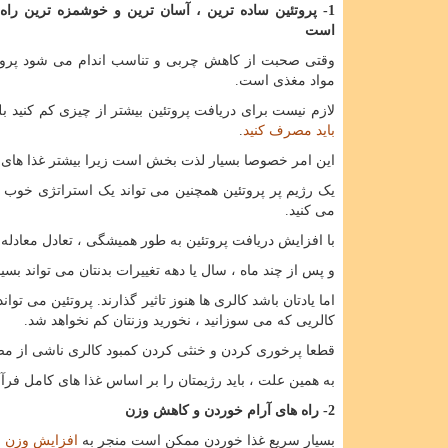
1- پروتئین ساده ترین ، آسان ترین و خوشمزه ترین را
است
وقتی صحبت از کاهش چربی و تناسب اندام می شود پرو
مواد مغذی است.
لازم نیست برای دریافت پروتئین بیشتر از چیزی کم کنید بلک
باید مصرف کنید
.
این امر خصوصا بسیار لذت بخش است زیرا بیشتر غذا های
یک رژیم پر پروتئین همچنین می تواند یک استراتژی خوب 
می کنید.
با افزایش دریافت پروتئین به طور همیشگی ، تعادل معادله 
و پس از چند ماه ، سال یا دهه تغییرات بدنتان می تواند بسی
اما یادتان باشد کالری ها هنوز تاثیر گذارند. پروتئین می تو
کالریی که می سوزانید ، نخورید وزنتان کم نخواهد شد.
قطعا پرخوری کردن و خنثی کردن کمبود کالری ناشی از م
به همین علت ، باید رژیمتان را بر اساس غذا های کامل فرآو
2- راه های آرام خوردن و کاهش وزن
بسیار سریع غذا خوردن ممکن است منجر به
افزایش وزن
و