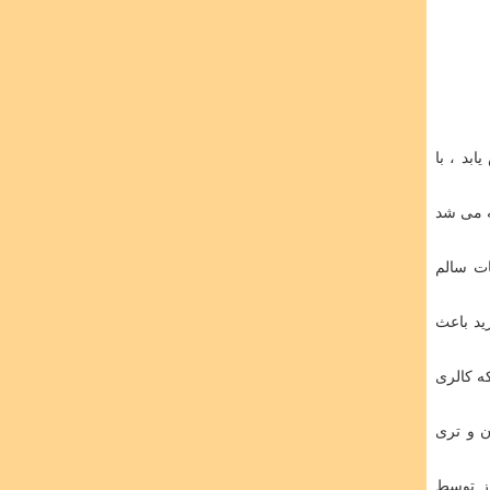
 کاهش یابد ، با
ه می شد
ات سالم
ید باعث
ه کالری
ن و تری
وز توسط