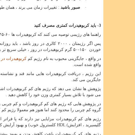
·
صبور باشید
: تغییرات زمان می برند ، همان طور که یک رفتار جدید ۶۶ روز زم
3- باید کربوهیدرات کمتری مصرف کنید
راهنما های رژیمی توصیه می کنند که کربوهیدرات ها ۶۰-۴۵ درصد کالری روزانه تان را تشکیل دهند.
خوردن ۱۵۰-۵۰ گرم کربوهیدرات در روز ، خیلی سریع تر به نتیجه خواهید رسید.
در واقع ، جایگزینی محبوب به نام رژیم کم
کربوهیدرات در
واقع شده است.
این رژیم ، دریافت کربوهیدرات هایی مانند قند و نشاسته 
جایگزین می کند.
پژوهش ها نشان می دهد که رژیم های کم کربوهیدرات اشتها
می شود با تلاش بسیار کمتری وزن خود را کاهش دهید .
در پژوهش هایی که رژیم های کم کربوهیدرات و کم چربی با 
گروه کم چربی را محدود کنند اما هنوز هم معمولا رژیم کم 
رژیم های کم کربوهیدرات مزایایی نیز دارند که پا فرا
گلیسیرید ، افزایش
HDL (
کلسترول خوب) و بهبود آرایش ک
رژیم های کم کربوهیدرات باعث کاهش وزن و بهبود بیشت