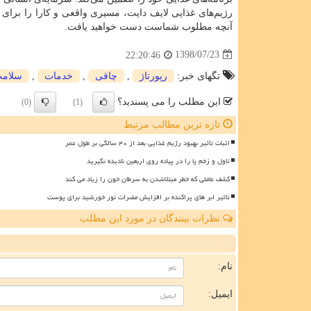
رژیم‌های غذایی لایف دایت، مسیری واقعی و کارا را برای 
آنچه مطلوب شماست دست خواهید یافت.‌
1398/07/23
22:20:46
تگهای خبر:
رپورتاژ
,
چاقی
,
خدمات
,
سلام
این مطلب را می پسندید؟
(0)
(1)
تازه ترین مطالب مرتبط
اثبات تأثیر بهبود رژیم غذایی بعد از ۴۰ سالگی بر طول عمر
تاول و زخم پا را در پیاده روی اربعین نادیده نگیرید
کشف عاملی که خطر مبتلاشدن به سرطان خون را زیاد می کند
تاثیر ابر های پراکنده بر افزایش مضرات نور خورشید برای پوست
نظرات بینندگان در مورد این مطلب
ن
نام:
ایمیل: