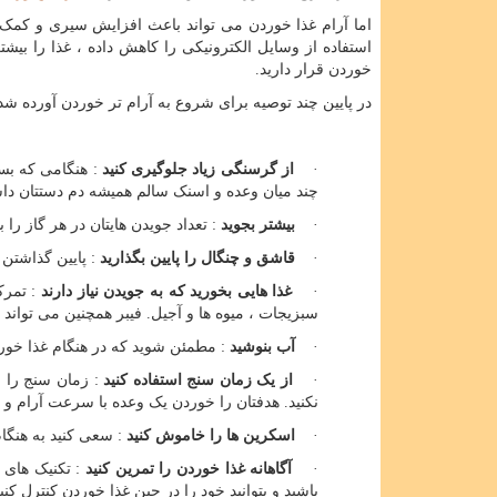
اما آرام غذا خوردن می تواند باعث افزایش سیری و کمک
استفاده از وسایل الکترونیکی را کاهش داده ، غذا را بیش
خوردن قرار دارید.
در پایین چند توصیه برای شروع به آرام تر خوردن آورده ش
·
از گرسنگی زیاد جلوگیری کنید
: هنگامی که بس
چند میان وعده و اسنک سالم همیشه دم دستتان داش
·
بیشتر بجوید
: تعداد جویدن هایتان در هر گاز را 
·
قاشق و چنگال را پایین بگذارید
: پایین گذاشتن 
·
غذا هایی بخورید که به جویدن نیاز دارند
: تمرکز
سبزیجات ، میوه ها و آجیل. فیبر همچنین می تواند
·
آب بنوشید
: مطمئن شوید که در هنگام غذا خور
·
از یک زمان سنج استفاده کنید
نکنید. هدفتان را خوردن یک وعده با سرعت آرام و ث
·
اسکرین ها را خاموش کنید
: سعی کنید به هنگام
·
آگاهانه غذا خوردن را تمرین کنید
: تکنیک های 
باشید و بتوانید خود را در حین غذا خوردن کنترل کنید