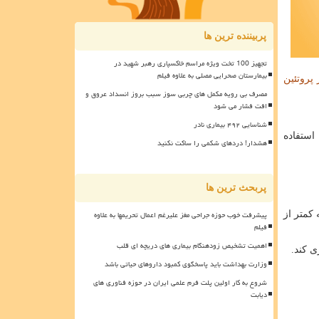
پربیننده ترین ها
تجهیز 100 تخت ویژه مراسم خاکسپاری رهبر شهید در
بیمارستان صحرایی مصلی به علاوه فیلم
پروتئین
مصرف بی رویه مکمل های چربی سوز سبب بروز انسداد عروق و
افت فشار می شود
شناسایی ۴۹۲ بیماری نادر
استفاده
هشدار! دردهای شکمی را ساکت نکنید
پربحث ترین ها
پیشرفت خوب حوزه جراحی مغز علیرغم اعمال تحریمها به علاوه
 کمتر از
فیلم
اهمیت تشخیص زودهنگام بیماری های دریچه ای قلب
 کند.
وزارت بهداشت باید پاسخگوی کمبود داروهای حیاتی باشد
شروع به کار اولین پلت فرم علمی ایران در حوزه فناوری های
دیابت