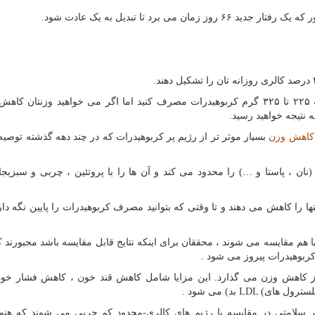
ان می برد تا تبدیل به یک عادت شود.
پس اگر رژیمتان ، ۲۰۰۰ کالری در روز باشد ، باید روزانه ۲۲۵ تا ۳۲۵ گرم کربوهیدرات مصرف کنید اما اگر می خواهید وزنتان
 کاهش وزن
بسیار موثر تر از رژیم پر کربوهیدرات که در چند دهه گذشته توصی
(نان ، پاستا و …) را محدود می کند و آن ها را با پروتئین ، چربی و سبزیج
 را کاهش می دهند و تا وقتی که بتوانید مصرف کربوهیدرات را پایین نگه دار
هم مقایسه می شوند ، محققان برای اینکه نتایج قابل مقایسه باشد مجبورند ک
کربوهیدرات پیروز می شود .
تر از کاهش وزن می گذارد. این مزایا شامل کاهش قند خون ، کاهش فشار خو
لسترول های
LDL (
بد) می شود .
ر سلامتی در مقایسه با رژیم های کالری-محدودِ کم چربی می شوند که هن