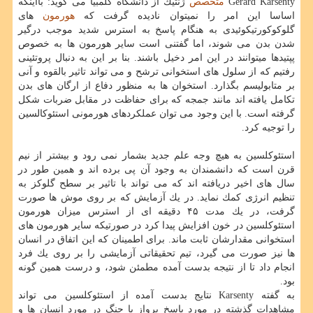
Gerard Karsenty
متخصص
ژنتیك از دانشگاه كلمبیا می گوید: بااینكه
اساسا این امر را نمیتوان نادیده گرفت كه
هورمون
های
گلوكوكورتیكوئیدی به هنگام پاسخ به استرس شدید موجب درگیر
شدن بدن می شوند، اما گفتنی است سایر هورمون ها به خصوص
پپتیدها میتوانند در این امر دخیل باشند. بنا بر این به دنبال پروتئینی
رفتیم كه از سلول های استخوانی ترشح و می تواند تاثیر بالقوه و آنی
بر متابولیسم بگذارد. استخوان ها به منظور دفاع از ارگان های بدن
تكامل یافته اند مانند جمجه كه برای حفاظت در مقابل ضربات شكل
گرفته است. با این وجود می توان عملكردهای هورمونی استئوكالسین
را توجیه كرد.
استئوكلسین به هیچ وجه علم جدید بشمار نمی رود و بیشتر از نیم
قرن است كه دانشمندان به وجود آن پی برده اند و همین طور در
سال های اخیر دریافته اند كه می تواند با تاثیر بر سطح گلوكز به
تنظیم انرژی كمك نماید. در یك آزمایش كه بر روی موش ها صورت
گرفت، در یك مدت ۴۵ دقیقه ای از استرس میزان هورمون
استئوكلسین در خون افزایش پیدا كرد در صورتیكه سایر هورمون های
استخوانی مقدارشان ثابت ماند. برای اطمینان كه این اتفاق در انسان
ها نیز صورت می گیرد، تیم تحقیقاتی آزمایشی را بر روی یك فرد
انجام داد تا از نتیجه بدست آمده مطمئن شود، و درست همین گونه
بود.
به گفته Karsenty نتایج بدست آمده از استئوكلسین می تواند
مشاهدات گذشته در مورد پاسخ پرواز یا جنگ در مورد انسان ها و