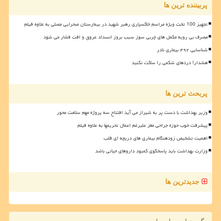
پربیننده ترین ها
تجهیز 100 تخت ویژه مراسم خاکسپاری رهبر شهید در بیمارستان صحرایی مصلی به علاوه فیلم
مصرف بی رویه مکمل های چربی سوز سبب بروز انسداد عروق و افت فشار می شود
شناسایی ۴۹۲ بیماری نادر
هشدار! دردهای شکمی را ساکت نکنید
پربحث ترین ها
وزیر بهداشت با دست پر به شیراز می آید افتتاح سه پروژه مهم سلامت محور
پیشرفت خوب حوزه جراحی مغز علیرغم اعمال تحریمها به علاوه فیلم
اهمیت تشخیص زودهنگام بیماری های دریچه ای قلب
وزارت بهداشت باید پاسخگوی کمبود داروهای حیاتی باشد
جدیدترین ها