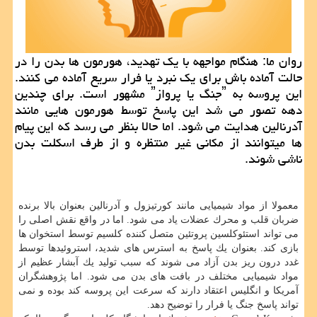
روان ما: هنگام مواجهه با یك تهدید، هورمون ها بدن را در
حالت آماده باش برای یك نبرد یا فرار سریع آماده می كنند.
این پروسه به ˮجنگ یا پروازˮ مشهور است. برای چندین
دهه تصور می شد این پاسخ توسط هورمون هایی مانند
آدرنالین هدایت می شود. اما حالا بنظر می رسد كه این پیام
ها میتوانند از مكانی غیر منتظره و از طرف اسكلت بدن
ناشی شوند.
معمولا از مواد شیمیایی مانند كورتیزول و آدرنالین بعنوان بالا برنده
ضربان قلب و محرك عضلات یاد می شود. اما در واقع نقش اصلی را
می تواند استئوكلسین پروتئین متصل كننده كلسیم توسط استخوان ها
بازی كند. بعنوان یك پاسخ به استرس های شدید، استروئیدها توسط
غدد درون ریز بدن آزاد می شوند كه سبب تولید یك آبشار عظیم از
مواد شیمیایی مختلف در بافت های بدن می شود. اما پژوهشگران
آمریكا و انگلیس اعتقاد دارند كه سرعت این پروسه كند بوده و نمی
تواند پاسخ جنگ یا فرار را توضیح دهد.