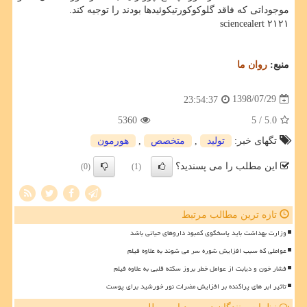
موجوداتی كه فاقد گلوكوكورتیكوئیدها بودند را توجیه كند.
sciencealert ۲۱۲۱
منبع:
روان ما
1398/07/29
23:54:37
5360
/ 5
5.0
تگهای خبر:
تولید
,
متخصص
,
هورمون
این مطلب را می پسندید؟
(0)
(1)
تازه ترین مطالب مرتبط
وزارت بهداشت باید پاسخگوی کمبود داروهای حیاتی باشد
عواملی که سبب افزایش شوره سر می شوند به علاوه فیلم
فشار خون و دیابت از عوامل خطر بروز سکته قلبی به علاوه فیلم
تاثیر ابر های پراکنده بر افزایش مضرات نور خورشید برای پوست