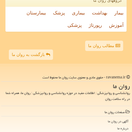
گروههای روان ما
بیمار
بهداشت
بیماری
پزشک
بیمارستان
آموزش
رپورتاژ
پزشکی
مطالب روان ما
بازگشت به روان ما
ravanema.ir - حقوق مادی و معنوی سایت روان ما محفوظ است
روان ما
روانشناسی و روانپزشکی : اطلاعات مفید در حوزه روانشناسی و روانپزشکی : روان ما، همراه شما
در راه سلامت روان
صفحات روان ما
آگهی در روان ما
درباره ما