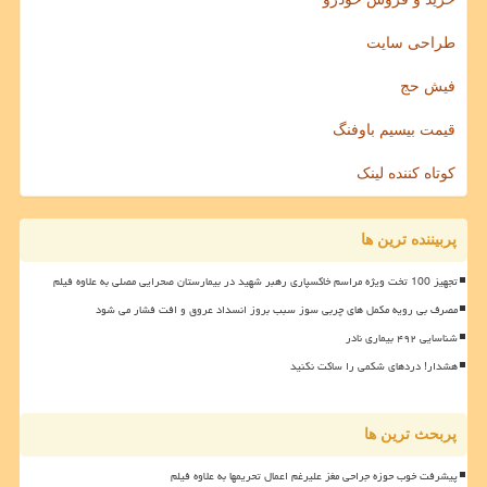
طراحی سایت
فیش حج
قیمت بیسیم باوفنگ
کوتاه کننده لینک
پربیننده ترین ها
تجهیز 100 تخت ویژه مراسم خاکسپاری رهبر شهید در بیمارستان صحرایی مصلی به علاوه فیلم
مصرف بی رویه مکمل های چربی سوز سبب بروز انسداد عروق و افت فشار می شود
شناسایی ۴۹۲ بیماری نادر
هشدار! دردهای شکمی را ساکت نکنید
پربحث ترین ها
پیشرفت خوب حوزه جراحی مغز علیرغم اعمال تحریمها به علاوه فیلم