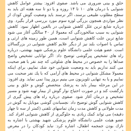
حلق و بینی ضروری می باشد. صفوی افزود: بیشتر عوامل كاهش
شنوایی با درمان های ۱۰ تا ۱۴ روزه و یا دو تا سه هفته ای باید به
سطح مطلوب طبیعی برسند، اگر نرسند باید وضعیت گوش كودك از
نظر مواردی همچون بزرگی لوزه سوم مورد بررسی قرار بگیرد. وی
درباره شایع ترین علل كاهش شنوایی در بالغین اظهار نمود: كاهش
شنوایی به سبب سالخوردگی كه معمولا از ۴۰ سالگی آغاز می شود
شایع ترین علت كاهش شنوایی است، همین طور زمینه های ارثی و
تماس با اصوات بلند نیز از دیگر علایم كاهش شنوایی در بزرگسالان
است. عضو هیئت علمی دانشگاه علوم پزشكی شهید بهشتی، درباره
راه های تشخیص پیرگوشی توضیح داد: اگر توانایی تشخیص واضح
صداها را به خصوص در محیط های شلوغی كه چند نفر با هم صحبت
می كنند نداریم باید به وضعیت شنوایی خود شك نماییم، برای اینكه
معمولا مشكل شنوایی در محیط های آرامی كه با یك نفر صحبت می
نماییم و یا به تنهایی تلویزیون می بینیم بروز پیدا نمی نماید. وی افزود:
در این مرحله بیمار باید به پزشك متخصص گوش و حلق و بینی
بازگشت كند و در صورت احتیاج نوار گوش از بیمار تهیه شود و مسیر
تشخیص و درمان آغاز شود. صفوی درباره راه های پیش گیری از
كاهش شنوایی گوش توضیح داد: نچسباندن گوشی موبایل به گوش در
مدت طولانی و كاهش مدت زمان تماسهای تلفنی (كمتر از سه تا چهار
دقیقه) می تواند كمك زیادی به جلوگیری از كاهش شنوایی افراد كند.
عضو هیئت علمی دانشگاه علوم پزشكی شهید بهشتی با اشاره به
نازك بودن جمجمه اطفال، اشاره كرد: نباید كودكان را در معرض