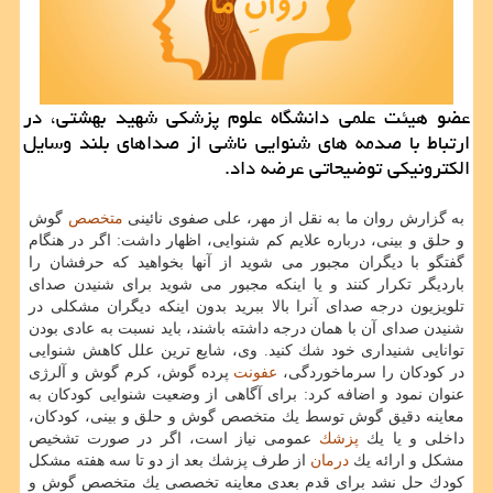
عضو هیئت علمی دانشگاه علوم پزشكی شهید بهشتی، در
ارتباط با صدمه های شنوایی ناشی از صداهای بلند وسایل
الكترونیكی توضیحاتی عرضه داد.
به گزارش روان ما به نقل از مهر، علی صفوی نائینی
متخصص
گوش
و حلق و بینی، درباره علایم كم شنوایی، اظهار داشت: اگر در هنگام
گفتگو با دیگران مجبور می شوید از آنها بخواهید كه حرفشان را
باردیگر تكرار كنند و یا اینكه مجبور می شوید برای شنیدن صدای
تلویزیون درجه صدای آنرا بالا ببرید بدون اینكه دیگران مشكلی در
شنیدن صدای آن با همان درجه داشته باشند، باید نسبت به عادی بودن
توانایی شنیداری خود شك كنید. وی، شایع ترین علل كاهش شنوایی
در كودكان را سرماخوردگی،
عفونت
پرده گوش، كرم گوش و آلرژی
عنوان نمود و اضافه كرد: برای آگاهی از وضعیت شنوایی كودكان به
معاینه دقیق گوش توسط یك متخصص گوش و حلق و بینی، كودكان،
داخلی و یا یك
پزشك
عمومی نیاز است، اگر در صورت تشخیص
مشكل و ارائه یك
درمان
از طرف پزشك بعد از دو تا سه هفته مشكل
كودك حل نشد برای قدم بعدی معاینه تخصصی یك متخصص گوش و