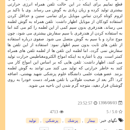
قطع نماییم برای اینكه در این حالت تلفن همراه انرژی حرارتی
بیشتری تولید كرده و زیان زیادی به گوش می رساند. وی با تاكید بر
لزوم كوتاه كردن تماس موبایل برای تمامی سنین و حداقل كردن
استفاده كودكان از موبایل اظهار داشت: تلفن همراه به گوش لطمه
می رساند، هندزفری بدون سیم كمی از این لطمه را كم می كند اما
به استفاده كردن از هندزفری با سیم سفارش بیشتری می شود، چون
موج ندارد و با سیم به گوش متصل می شود. صفوی درباره استفاده
از تلفن های ثابت بدون سیم اظهار نمود: استفاده از این تلفن ها
سفارش نمی گردد، اما لطمه این تلفن ها از لطمه تلفن های همراه
كمتر است. وی با اشاره به اینكه امواج الكترومغناطیس حرارت تولید
می كنند، اظهار داشت: تلفن هایی كه بر اساس این امواج كار می
كنند به خاطر حرارتی كه تولید می كنند می توانند به گوش لطمه
بزنند. عضو هیئت علمی دانشگاه علوم پزشكی شهید بهشتی، اضافه
كرد: اگر بعد از صحبت طولانی با تلفن همراه، دست خودرا به روی
گوشتان قرار دهید، متوجه گرم شدن این ناحیه می شوید.
1398/08/03
23:52:57
4713
/ 5
5.0
تگهای خبر:
بیمار
,
پزشك
,
پزشكی
,
تولید