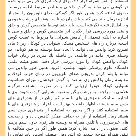
استفاده از تلفن همراه قرار داد، برای اینكه انرژی حرارتی تولید شده
در گوشی می تواند به گوش داخلی و عناصر مرتبط لطمه برساند.
صفوی اضافه كرد: همین طور اگر كودكی صدای تلویزیون را بیش از
اندازه نرمال بلند می كند و با درمان دو تا سه هفته ای پزشك عمومی
و یا اطفال نتیجه نگرفته است، باید حتما توسط متخصص گوش و حلق
و بینی مورد بررسی قرار بگیرد. این متخصص گوش و حلق و بینی با
اشاره به اینكه قسمتی از كاهش شنوایی ها مربوط به عصب گوش
است، درباره راه های تشخیص مشكل شنوایی در كودكان زیر ۶ ماه،
تصریح كرد: والدین می توانند با ایجاد صدا بوسیله به هم كوباندن دو
وسیله فلزی مانند در قابلمه، در فاصله یك متری در زمان خواب
كودك، واكنش كودك را مورد بررسی قرار دهند. عضو هیئت علمی
دانشگاه علوم پزشكی شهید بهشتی، افزود: همین طور والدین می
توانند با بلند كردن تدریجی صدای تلویزیون در زمان خواب كودك و
مقایسه زمان واكنش وی به صدا با گوش خودشان، میزان حساسیت
شنوایی كودك خودرا ارزیابی كنند و در صورت مشاهده هرگونه
علامتی با مراجعه به پزشك پیگیر وضعیت شنوایی كودك شوند. وی با
اشاره به اینكه هندزفری های با سیم كم زیان تر از هندزفری های
بدون سیم هستند، اظهار داشت: بهتر است افراد از هندزفری های با
سیم استفاده كنند و اگر مجبور به استفاده از هندزفری بدون سیم
هستند زمان استفاده از آنرا به حداقل ممكن كاهش داده و از صحیت
های غیرضرروی با تلفن همراه به وسیله هندزفری بدون سیم پرهیز
كنند. صفوی در ادامه اشاره كرد: همین طور اگر در حین مكالمه با
تلفن همراه متوجه شدیم كه آنتن دهی ضعیف است، باید تماس را