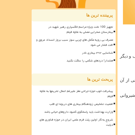
پربیننده ترین ها
تجهیز 100 تخت ویژه مراسم خاکسپاری رهبر شهید در
بیمارستان صحرایی مصلی به علاوه فیلم
مصرف بی رویه مکمل های چربی سوز سبب بروز انسداد عروق و
افت فشار می شود
شناسایی ۴۹۲ بیماری نادر
 و دیگر
هشدار! دردهای شکمی را ساکت نکنید
پربحث ترین ها
ی از آن
پیشرفت خوب حوزه جراحی مغز علیرغم اعمال تحریمها به علاوه
شیروانی
فیلم
اهمیت تشخیص زودهنگام بیماری های دریچه ای قلب
وزارت بهداشت باید پاسخگوی کمبود داروهای حیاتی باشد
شروع به کار اولین پلت فرم علمی ایران در حوزه فناوری های
دیابت