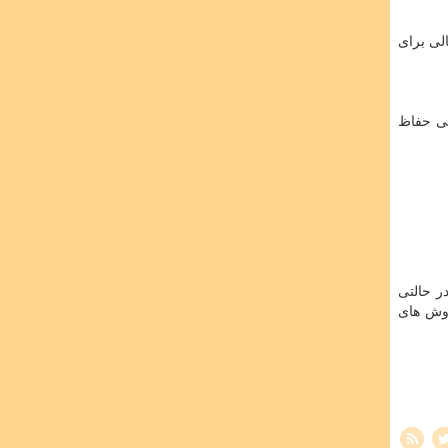
لی برای
گی حفاظ
م در حالتی
ی روش های