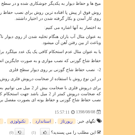
میخ ها و حفاظ دیوار به یکدیگر جوشکاری شده و در سطح با
روش فوق از پیش پا افتاده ترین روش برای نصب حفاظ ر
روی کار آمدن و بکار گرفته شدن در اختیار داشتند.
به اختصار به آنها اشاره می کنیم
:
به عنوان مثال آب باران هنگام تخلیه شدن از روی دیوار 
وباعث از بین رفتن آهن آن میشود.
یا به عنوان مثال عدم استحکام کافی یک یک عدد میلگرد برا
حفاظ شاخ گوزنی که نصب موازی و به صورت جایگزین اتصال
2- نصب حفاظ شاخ گوزنی بر روی دیوار سطح فلزی
در این نوع روش با استفاده از ضخامت درپوش فلزی روش 
برای درپوش فلزی با ضخا
که ضخامت درپوش کمتر از 2 میل ب
نصب حفاظ شاخ گوزنی و حفاظ بوته ای بصورت مفصل ب
1398/08/08
15:57:11
تگهای خبر:
رپورتاژ
,
استاندارد
,
تكنولوژی
,
ك
این مطلب را می پسندید؟
(0)
(1)