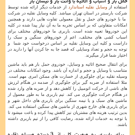
حمل بار و اسباب و اثاثیه با وانت بار و نیسان بار
استفاده از
وسایل نقلیه استاندارد
از خدمات دیگر ارائه شده توسط
شرکت بارسنتر در استان تهران میباشد. کلیه وسایل نقلیه در شرکت
ما با خودرو های حمل و نقل معمولی تفاوت هایی دارند و همچنین
امکانات متفاوتی که بر اساس تجربه ما به آن نیاز پیدا شده در کلیه
این خودروها تعبیه شده است. باربری ما خودروهای مختلف برای
اسباب کشی های مختلف، اعم از خودروهای سنگین و سبک را
داراست و کلیه این وسایل نقلیه بر اساس درخواست خود شما و
توجه به حجم و تعداد وسایلی که قصد جا به جا کردن آنها را دارید در
اختیار شما قرار میگیرند.
برای انتقال صحیح اثاثیه و وسایل، خودروی حمل بار هم باید ماشین
متناسب با وسایل و حجم و اندازه آن باشد. وجود امکانات مختلف در
وسیله نقلیه برای جلوگیری از خسارت های ممکن امری مهم است.
مثلا استفاده از ضربه گیر برای جلوگیری از صدمه در هنگام لرزش
های ناشی از حرکت اتومبیل را کاهش دهد و از ضربه های وارد شده
در هنگام حرکت جلوگیری می کند. تیم باربری ما به طور معمول از
ماشین های سبک و یا نیمه سنگین برای باربری های داخل شهر و
برای باربری های خارج شهری از ماشین های سنگین استفاده می کند.
بدین ترتیب هزینه های مشتریان نیز کاهش پیدا کرده و باعت میشود تا
با توجه به خدمات ارائه شده، رضایت کافی را از تیم باربری داشته
باشند.
برای باربری به صورت کلی از 3 دسته وسیله نقلیه