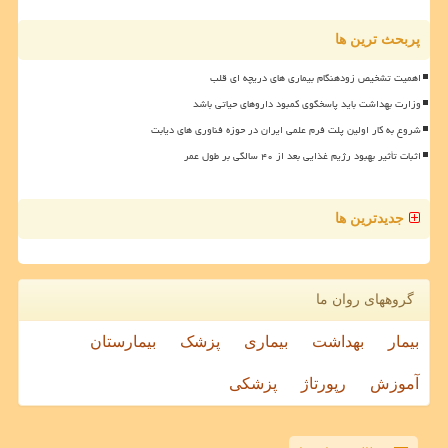
پربحث ترین ها
اهمیت تشخیص زودهنگام بیماری های دریچه ای قلب
وزارت بهداشت باید پاسخگوی کمبود داروهای حیاتی باشد
شروع به کار اولین پلت فرم علمی ایران در حوزه فناوری های دیابت
اثبات تأثیر بهبود رژیم غذایی بعد از ۴۰ سالگی بر طول عمر
جدیدترین ها
گروههای روان ما
بیمار
بهداشت
بیماری
پزشک
بیمارستان
آموزش
رپورتاژ
پزشکی