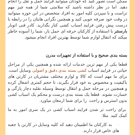
ممکن است تصور کنید که خودتان میتوانید فرایند حمل و نقل را انجام
دهید. اما در نظر داشته باشید که سلامتی شما از همه چیز مهم
تراست و با سپردن کلیه امور به افراد متخصص در این حوزه میتوانید
در وقت خود صرفه جویی کنید و همچنین نگرانی هایتان را در رابطه با
درست پیش رفتن فرایند اسباب کشی کنار بگذارید. کادر فنی اتوبار
بارسنتر
با استفاده از کارکنان حرفه ای حمل بار، شما را آسوده خاطر
میکند که انتقال لوازم شما توسط بهترین افراد انجام میشود.
بسته بندی صحیح و با استفاده از تجهیزات مدرن
قطعا یکی از مهم ترین خدمات ارائه شده و همچنین یکی از مراحل
حیاتی در فرایند اسباب
کشی بسته بندی دقیق و اصولی
وسایل است.
برای ما مهم است که کالا و لوازم مختلف مشتریان در کارتن های
باکیفیت و مخصوص به خود قرار بگیرند، تا حجم کمتری اشغال کرده
و همچنین در مرحله حمل و انتقال توسط وسیله نقلیه دچار پارگی و
خسارت نشوند. قطعا یک بسته بندی درست و محکم یک اسباب کشی
بدون استرس و راحت را برای شما ارمغان میاورد.
برای راحت تر شدن فرایند اسباب کشی در یک سری امور به ما
کمک کنید. مثلا:
· به کارکنان ما اطمینان دهید که کلیه وسایل در کارتن یا جعبه
های خاص قرار دارند.