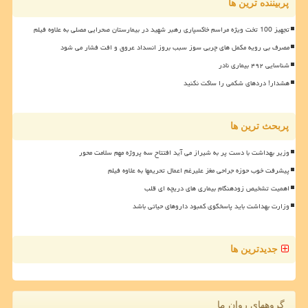
پربیننده ترین ها
تجهیز 100 تخت ویژه مراسم خاکسپاری رهبر شهید در بیمارستان صحرایی مصلی به علاوه فیلم
مصرف بی رویه مکمل های چربی سوز سبب بروز انسداد عروق و افت فشار می شود
شناسایی ۴۹۲ بیماری نادر
هشدار! دردهای شکمی را ساکت نکنید
پربحث ترین ها
وزیر بهداشت با دست پر به شیراز می آید افتتاح سه پروژه مهم سلامت محور
پیشرفت خوب حوزه جراحی مغز علیرغم اعمال تحریمها به علاوه فیلم
اهمیت تشخیص زودهنگام بیماری های دریچه ای قلب
وزارت بهداشت باید پاسخگوی کمبود داروهای حیاتی باشد
جدیدترین ها
گروههای روان ما