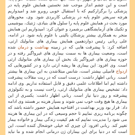
است و این چشم انداز موجب شد نخستین همایش علوم پایه در
پزشكی را برگزاركنیم كه با استقبال خوبی روبرو شد و امیدواریم
هرچه سریعتر علوم پایه در پزشكی كاربردی شود. وی، محورهای
مورد بحث در همایش علوم پایه را سلول های بنیادی، ژنتیك، بیوشیمی
و تكنیك های آزمایشگاهی برشمرد و عنوان كرد: امیدواریم این همایش
منجر به همكاری بیشتر پزشكان بالینی با علوم پایه شود. در ادامه،
علی ربانی رئیس دوازدهمین همایش بیماری های متابولیك ارثی،
اضافه كرد: با پیشرفت هایی كه در زمینه
بهداشت
و
درمان
شده
است، وضعیت بیماری ها به سمت بیماری های غیرواگیر رفته و در
حوزه بیماری های غیرواگیر یك بخش آن بیماری های متابولیك ارثی
است. وی افزود: این بیماری ها ریشه ارثی دارد و در كشورهایی كه
ازدواج
فامیلی بیشتر است، شانس مبتلاشدن به این بیماری ها بیشتر
است. ربانی اظهار داشت: درست است كه در ریت مقالات پبشرفت
داشته ایم اما اطلاعات علمی دقیق و قابل استفاده نداریم. وی ادامه
داد: تشخیص بیماری های متابولیك ارثی، راحت نیست و به تكنولوژی
پیشرفته و روز دنیا نیاز است. ربانی اظهار داشت: یكسری از این
بیماری ها هیچ وقت خوب نمی شوند و بسیار هزینه بر هستند وی ادامه
داد: قرار بود وزبر بهداشت در افتتاحیه همایش حضور داشته باشد كه
چگونه برنامه ریزی نماییم تا حجم وسیعی كه در این بیماری ها هزینه
می شود را مدیریت نماییم كه هم كیفیت زندگی بیمار و خانواده بیمار
تغییر كند. ربانی افزود: آن چیزی كه خیلی خوشحال كننده است، این
است كه در دنیا برای این بیماران ژن درمانی انجام شده و ما نباید