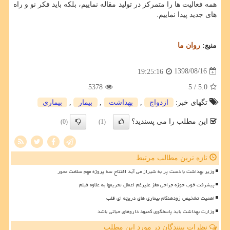
همه فعالیت ها را متمركز در تولید مقاله نماییم، بلكه باید فكر نو و راه
های جدید پیدا نماییم.
منبع:
روان ما
1398/08/16
19:25:16
5378
/ 5
5.0
تگهای خبر:
ازدواج
,
بهداشت
,
بیمار
,
بیماری
این مطلب را می پسندید؟
(0)
(1)
تازه ترین مطالب مرتبط
وزیر بهداشت با دست پر به شیراز می آید افتتاح سه پروژه مهم سلامت محور
پیشرفت خوب حوزه جراحی مغز علیرغم اعمال تحریمها به علاوه فیلم
اهمیت تشخیص زودهنگام بیماری های دریچه ای قلب
وزارت بهداشت باید پاسخگوی کمبود داروهای حیاتی باشد
نظرات بینندگان در مورد این مطلب