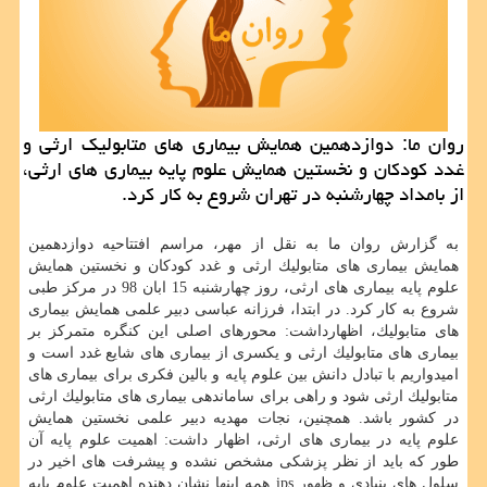
روان ما: دوازدهمین همایش بیماری های متابولیك ارثی و
غدد كودكان و نخستین همایش علوم پایه بیماری های ارثی،
از بامداد چهارشنبه در تهران شروع به كار كرد.
به گزارش روان ما به نقل از مهر، مراسم افتتاحیه دوازدهمین
همایش بیماری های متابولیك ارثی و غدد كودكان و نخستین همایش
علوم پایه بیماری های ارثی، روز چهارشنبه 15 ابان 98 در مركز طبی
شروع به كار كرد. در ابتدا، فرزانه عباسی دبیر علمی همایش بیماری
های متابولیك، اظهارداشت: محورهای اصلی این كنگره متمركز بر
بیماری های متابولیك ارثی و یكسری از بیماری های شایع غدد است و
امیدواریم با تبادل دانش بین علوم پایه و بالین فكری برای بیماری های
متابولیك ارثی شود و راهی برای ساماندهی بیماری های متابولیك ارثی
در كشور باشد. همچنین، نجات مهدیه دبیر علمی نخستین همایش
علوم پایه در بیماری های ارثی، اظهار داشت: اهمیت علوم پایه آن
طور كه باید از نظر پزشكی مشخص نشده و پیشرفت های اخیر در
سلول های بنیادی و ظهور ips همه اینها نشان دهنده اهمیت علوم پایه