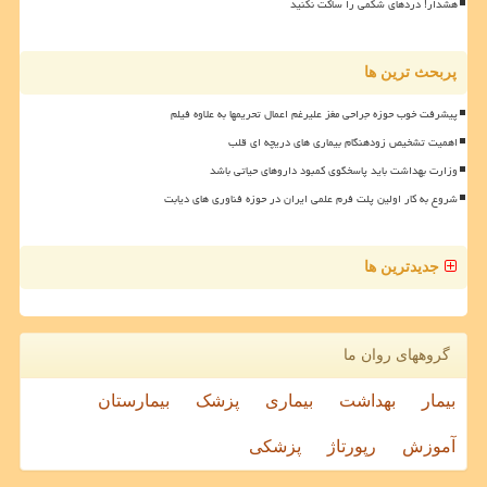
هشدار! دردهای شکمی را ساکت نکنید
پربحث ترین ها
پیشرفت خوب حوزه جراحی مغز علیرغم اعمال تحریمها به علاوه فیلم
اهمیت تشخیص زودهنگام بیماری های دریچه ای قلب
وزارت بهداشت باید پاسخگوی کمبود داروهای حیاتی باشد
شروع به کار اولین پلت فرم علمی ایران در حوزه فناوری های دیابت
جدیدترین ها
گروههای روان ما
بیمار
بهداشت
بیماری
پزشک
بیمارستان
آموزش
رپورتاژ
پزشکی