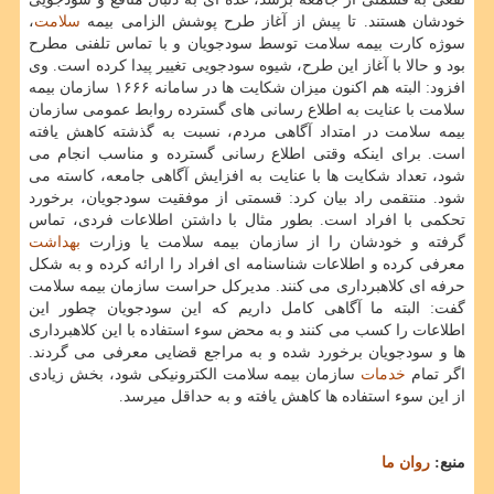
خودشان هستند. تا پیش از آغاز طرح پوشش الزامی بیمه
سلامت
،
سوژه كارت بیمه سلامت توسط سودجویان و با تماس تلفنی مطرح
بود و حالا با آغاز این طرح، شیوه سودجویی تغییر پیدا كرده است. وی
افزود: البته هم اكنون میزان شكایت ها در سامانه ۱۶۶۶ سازمان بیمه
سلامت با عنایت به اطلاع رسانی های گسترده روابط عمومی سازمان
بیمه سلامت در امتداد آگاهی مردم، نسبت به گذشته كاهش یافته
است. برای اینكه وقتی اطلاع رسانی گسترده و مناسب انجام می
شود، تعداد شكایت ها با عنایت به افزایش آگاهی جامعه، كاسته می
شود. منتقمی راد بیان كرد: قسمتی از موفقیت سودجویان، برخورد
تحكمی با افراد است. بطور مثال با داشتن اطلاعات فردی، تماس
گرفته و خودشان را از سازمان بیمه سلامت یا وزارت
بهداشت
معرفی كرده و اطلاعات شناسنامه ای افراد را ارائه كرده و به شكل
حرفه ای كلاهبرداری می كنند. مدیركل حراست سازمان بیمه سلامت
گفت: البته ما آگاهی كامل داریم كه این سودجویان چطور این
اطلاعات را كسب می كنند و به محض سوء استفاده با این كلاهبرداری
ها و سودجویان برخورد شده و به مراجع قضایی معرفی می گردند.
اگر تمام
خدمات
سازمان بیمه سلامت الكترونیكی شود، بخش زیادی
از این سوء استفاده ها كاهش یافته و به حداقل میرسد.
منبع:
روان ما