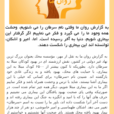
به گزارش روان ما وقتی نام سرطان را می شنویم، وحشت
همه وجود ما را می گیرد و فكر می نماییم اگر گرفتار این
بیماری شویم، دنیا به آخر رسیده است. اما، امیر و اشكان،
توانسته اند این بیماری را شكست دهند.
به گزارش روان ما به نقل از مهر، مؤسسه محك بعنوان بزرگ ترین
نهاد غیر دولتی در كشور، نقش ارزشمند ای در بهبود كودكان مبتلا به
سرطان دارد. بطوریكه تا كنون بیشتر از ۶۵۰۰ كودك مبتلا به این
بیماری، با حمایت های محك، بهبود یافته و به زندگی عادی خود
بازگشته اند. شنیدن نام «سرطان» برای كسانی كه خیلی با این
بیماری آشنا نیستند، شاید با ترس و وحشت همراه باشد و فكر نماییم
اگر ما به این بیماری مبتلا شویم، دیگر همه چیز تمام شده است. در
صورتیكه وقتی پای صحبت بهبود یافتگان این بیماری می نشینیم و
حرف های آنها را كه با امید و انگیزه به جنگ این بیماری رفته اند و
دست آخر آنرا شكست داده اند، باور ما را نسبت به اسم «سرطان»
تغییر می دهد. اشكان طهماسبی و امیر خاموشی، دو نفر از چند هزار
بیمار بهبود یافته محك هستند. پای صحبت آنها نشستیم و خواستیم از