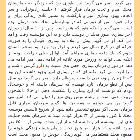
می گردد. امیر می گوید: این طوری بود كه باردیگر به بیمارستان
محك آمدم و تحت درمان قرار گرفتم.۱۰ جلسه رادیوتراپی و سر
انجام، بهبود بیماری امیر و بازگشت به مسیر عادی زندگی برای او
رقم خورد. امیر از دورانی كه در بیمارستان محك تحت درمان بوده
است، می گوید و اینكه هنوز كه هنوز است پس از ۱۰ سال از دوران
آخر بیماری، هنوز محك را دوست دارد و به این مؤسسه رفت و آمد
می كند. او می گوید: پیش از ابتلاء به بیماری، فوتبال را به صورت
حرفه ای در كرج دنبال می كردم و قرار بود وارد تیم منتخب استان
شوم كه یك دفعه بیماری سراغم آمد. اوایل خیلی ناراحت بودم از
اینكه نمی توانم به ورزش مورد علاقه ام ادامه دهم. امیر ادامه می
دهد: در دوران درمان بیماری، حس بدی نسبت به
دارو
گرفتن داشتم و
مرا اذیت می كرد. نكته ای كه در بیماری امیر وجود داشت، این بود
كه تا زمان بهبود، نمی دانست سرطان دارد. امیر می گوید: دو سال
پس از قطع درمان، تازه فهمیدم كه سرطان داشته ام و خوشحال
بودم كه توانسته ام این بیماری را شكست دهم. او حالا دانشجوی
تربیت بدنی است و رشته تنیس روی میز را دنبال می كند. امیر می
گوید: من می خواهم به همه بچه ها بگویم سرطان، بیماری قابل
درمان است. اگر بموقع تشخیص داده شود. از شروع تاسیس مؤسسه
محك تا كنون، بیشتر از ۳۲ هزار كودك مبتلا به سرطان تحت حمایت
های این مؤسسه قرار داشته اند و از این تعداد، بیشتر از ۶۵۰۰ نفر
بهبود یافته و ۱۹ هزار نفر هنوز تحت درمان هستند.
زندگی خودم را
مدیون محك هستم
امیر می گوید زندگی خودش را مدیون محك است