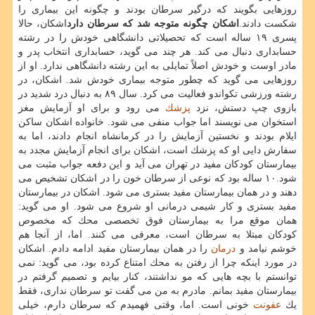
روزهایی بگویند كه درگیر سرطان بودند و چگونه این بیماری را
شكست دادند.
اشكان چگونه متوجه شد كه سرطان دارد
اشكان، حالا
پسری ۱۹ ساله است كه تحصیلاتی دانشگاهی خودش را در رشته
حسابداری دنبال می كند. هر چند می گوید، حسابداری انتخاب پدر و
مادر اوست و خودش اصلاً تمایلی به این رشته دانشگاهی ندارد. او از
روزهایی می گوید كه چطور متوجه بیماری خودش شد. اشكان، در
رشته ورزشی تكواندو فعالیت می كرد. سال ۸۹ به دنبال درد شدید در
بازوی چپ دستش، نزد
پزشك
می رود و برای او آزمایش مغز
استخوان می نویسند اما جواب منفی می شود. خانواده اشكان ساكن
ایلام بودند و نخستین آزمایش را در كرمانشاه انجام دادند، اما به
سفارش دایی او كه پزشك است، اشكان برای انجام آزمایش مجدد به
بیمارستان كودكان مفید در تهران می آید و این دفعه جواب مثبت می
شود.۱۰ ساله بود كه نوعی از سرطان خون را در اشكان تشخیص می
دهند و در همان بیمارستان مفید بستری می شود. اشكان در بیمارستان
مفید بستری و كار شیمی درمانی او شروع می شود. او می گوید:
همان موقع مرا به بیمارستان فوق تخصصی محك كه مخصوص
كودكان مبتلا به سرطان است، معرفی می كنند. اما، از آنجا هم
خوشم نیامد و
درمان
را در همان بیمارستان مفید ادامه دادم. اشكان
در مورد اینكه چرا از رفتن به محك امتناع كرده بود، می گوید: نمی
توانستم با بچه هایی كه مو نداشتند، كنار بیایم و تصمیم گرفتم در
بیمارستان مفید بمانم. مادرم به من می گفت تو سرطان نداری، فقط
یك
عفونت
خونی است. اما، وقتی فهمیدم كه سرطان دارم، خیلی