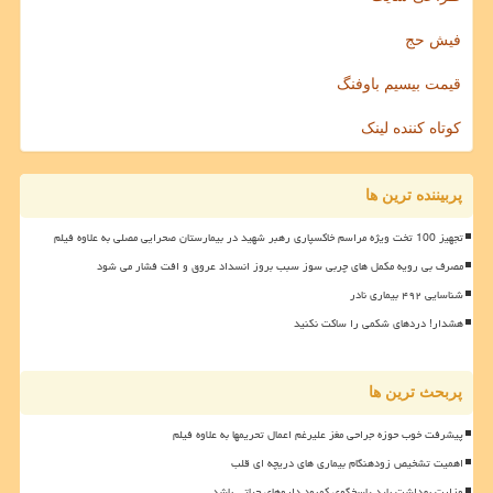
فیش حج
قیمت بیسیم باوفنگ
کوتاه کننده لینک
پربیننده ترین ها
تجهیز 100 تخت ویژه مراسم خاکسپاری رهبر شهید در بیمارستان صحرایی مصلی به علاوه فیلم
مصرف بی رویه مکمل های چربی سوز سبب بروز انسداد عروق و افت فشار می شود
شناسایی ۴۹۲ بیماری نادر
هشدار! دردهای شکمی را ساکت نکنید
پربحث ترین ها
پیشرفت خوب حوزه جراحی مغز علیرغم اعمال تحریمها به علاوه فیلم
اهمیت تشخیص زودهنگام بیماری های دریچه ای قلب
وزارت بهداشت باید پاسخگوی کمبود داروهای حیاتی باشد