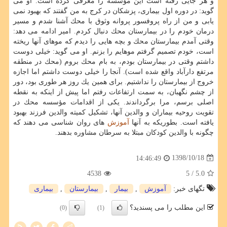
و هر جایی رفته است این مؤسسه را معرفی كرده است. او می
گوید: در دوره اول بیماری، پزشكان در كرج به من گفتند كه بهبود نمی
یابی و من از راه پروفسور پروانه وثوق با محك آشنا شدم و مسیر
درمان خودم را در بیمارستان محك دنبال كردم. امیر ادامه می دهد:
وقتی آمدم بیمارستان محك و بچه هایی را دیدم كه موهای آنها ریخته
است، خودم تصمیم گرفتم موهایم را بزنم. او می گوید: خیلی دوست
داشتم وقتی در بیمارستان بودم، به بام محك بروم (محك در منطقه
مرتفع دارآباد واقع شده است). آنجا را خیلی دوست داشتم اما اجازه
خروج از بیمارستان را نداشتیم. برای همین یك روز هر طوری بود، دور
از چشم نگهبان، به سمت ارتفاعات رفتم اما پیش از اینكه به نقطه
اصلی برسم، مرا برگرداندند. یكی از اقدامات مؤسسه محك در
تقویت روحیه بیماران و والدین آنها، تشكیل كمیته والدین فرزند بهبود
یافته است. بطوریكه به آنها
آموزش
های روان شناسی می دهند كه
چگونه با والدین كودكان مبتلا به سرطان مشاوره بدهند.
1398/10/18
14:46:49
4538
/ 5
5.0
تگهای خبر:
آموزش
,
بیمار
,
بیمارستان
,
بیماری
این مطلب را می پسندید؟
(0)
(1)