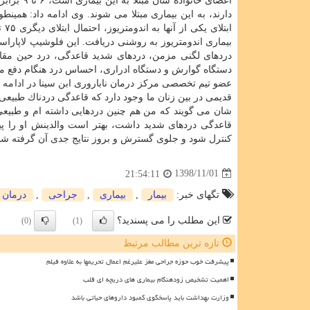
اعضای خان
دارند، به این بیماری مبتلا می شوند. وی ادامه داد: ه
بیماری اندومتریوز به روشنی دریافت. این فلوشیپ لاپاراسكو
دردهای لگنی مزمن، دردهای شدید قاعدگی، درد حین مقار
دستگاه گوارش و دستگاه ادراری، احساس درد هنگام دفع مدف
عضو تیم تخصصی مركز درمان ناباروری ابن سینا در ادامه 
قدیمی در بین زنان ما وجود دارد كه قاعدگی دردناك طبیعی ا
شان می گویند كه من هم چنین دردهایی داشته ام و طبیعی ا
قاعدگی دردهای شدید داشت، بهتر است والدینش او را پی
كنترل شود و جلوی گسترش و بروز نتایج جدی آن گرفته شود. ۱
1398/11/01
21:54:11
تگهای خبر:
بیمار
,
بیماری
,
جراحی
,
درمان
این مطلب را می پسندید؟
(0)
(1)
تازه ترین مطالب مرتبط
پیشرفت خوب حوزه جراحی مغز علیرغم اعمال تحریمها به علاوه فیلم
اهمیت تشخیص زودهنگام بیماری های دریچه ای قلب
وزارت بهداشت باید پاسخگوی کمبود داروهای حیاتی باشد