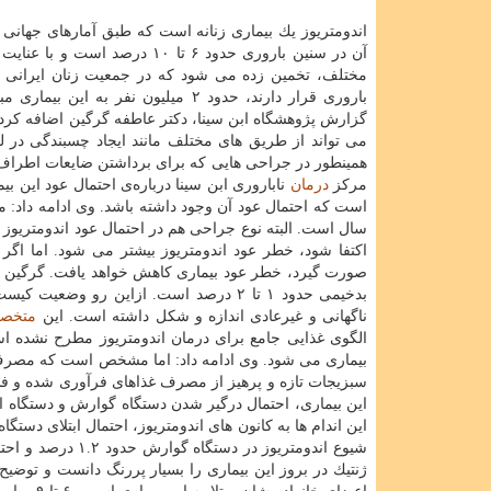
اندومتریوز یك بیماری زنانه است كه طبق آمارهای جهانی 
آن در سنین باروری حدود ۶ تا ۱۰ درصد است و
مختلف، تخمین زده می شود كه در جمعیت زنان ایرانی 
باروری قرار دارند، حدود ۲ میلیون نفر به این بیم
می تواند از طریق های مختلف مانند ایجاد چسبندگی در ل
همینطور در جراحی هایی كه برای برداشتن ضایعات اطراف
مركز
درمان
ناباروری ابن سینا درباره‌ی احتمال عود این بی
سال است. البته نوع جراحی هم در احتمال عود اندومتریو
اكتفا شود، خطر عود اندومتریوز بیشتر می شود. اما اگر
صورت گیرد، خطر عود بیماری كاهش خواهد یافت. گرگین دربا
بدخیمی حدود ۱ تا ۲ درصد است. ازاین رو
ناگهانی و غیرعادی اندازه و شكل داشته است. این
متخص
الگوی غذایی جامع برای درمان اندومتریوز مطرح نشده
سبزیجات تازه و پرهیز از مصرف غذاهای فرآوری شده و فست 
این بیماری، احتمال درگیر شدن دستگاه گوارش و دستگاه اد
این اندام ها به كانون های اندومتریوز، احتمال ابتلای دس
ژنتیك در بروز این بیماری را بسیار پررنگ دانست و توضیح