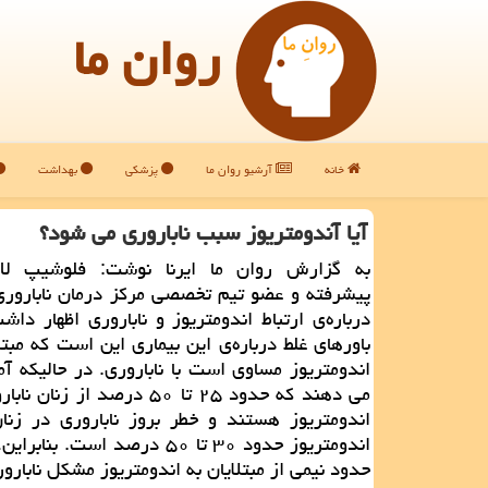
روان ما
خانه
آرشیو روان ما
پزشکی
بهداشت
آیا آندومتریوز سبب ناباروری می شود؟
به گزارش روان ما ایرنا نوشت: فلوشیپ لاپ
پیشرفته و عضو تیم تخصصی مركز درمان ناباروری
درباره‌ی ارتباط اندومتریوز و ناباروری اظهار داش
باورهای غلط درباره‌ی این بیماری این است كه مبت
اندومتریوز مساوی است با ناباروری. در حالیكه آم
می دهند كه حدود ۲۵ تا ۵۰ درصد از زنا
اندومتریوز هستند و خطر بروز ناباروری در زنان
اندومتریوز حدود ۳۰ تا ۵۰ درصد است. 
حدود نیمی از مبتلایان به اندومتریوز مشكل نابارور