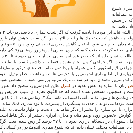
میزان شیوع
 با عنایت به مطالعات
كه در سنین
اری مبتلا باشند. به
وله ها، كاهش كیفیت تخمك ها و ایجاد التهاب در لگن سبب كاهش توان بارو
 تخمدان انجام می شود، احتمال كاهش ذخیره‌ی تخمدانی وجود دارد. عضو تی
ماری اضافه كرد: باید دقت كنیم كه چون بیماری اندومتریوز زمینه‌ی ژنتیكی دار
ز مؤثر است؛ اگر جراحی كامل انجام نشود و فقط به برداشتن كیست یا ضایع
 جراحی لاپاراسكوپی كامل همراه با برداشتن تمام بافت های درگیر و ضایع
ره‌ی ارتباط بیماری اندومتریوز با بدخیمی ها اظهار داشت: خطر تبدیل اندومت
 وضعیت كیست اندومتریوز تخمدان باید هر سه ماه یك مرتبه بررسی شود تا مشخص شود آ
ص
زنان با اشاره به نقش تغذیه در
كنترل
علایم اندومتریوز، توضیح داد: هنوز
 است و همچنین، مشخص نشده است كه چه الگوی تغذیه ای سبب افزایش ر
بیماری می شود. وی ادامه داد: اما م
فودها می تواند تا حدی به پیشگیری از پیشرفت یا عود بیماری كمك نماید. در
راری با این بیماری را بیشتر از دیگر نقاط بدن دانست و اظهار داشت: به علت
تگاه گوارش، بخصوص روده و هم مثانه و مجاری ادراری، بیشتر از دیگر نقاط است
شیوع اندومتریوز در دستگاه گوارش حدود ۱.۲ درصد و احتمال شیوع آن در دستگاه ادراری حدود ۱۲ تا ۳۷ درص
 داد: مطالعات مختلف نشان داده اند كه شیوع بیماری اندومتریوز در كسانی كه