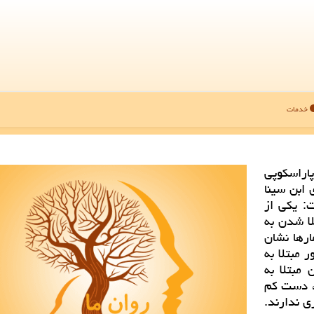
خدمات
اراسكوپی
 ابن سینا
ت: یكی از
لا شدن به
ارها نشان
ن نابارور مبتلا به
 مبتلا به
بنابراین، دست كم
ی ندارند.