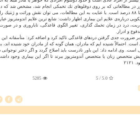
واده شان مبتلا به این بیماری است، ۶ تا ۹ برابر بیشتر از افراد عادی است و حدود دوسوم افرادی كه خواهر یا مادر مبتلا ب
مینطور در مطالعاتی كه بر روی دوقلوهای تك تخمكی انجام شد، مشخص شد كه 
ابتلای یكی از آنها به اندومتریوز، احتمال ابتلای دیگری ۷۵ تا ۸۸ درصد است. با عنایت به این مطالعات، می توان نقش وراثت و ژن
پی درباره‌ی علایم این بیماری اظهار داشت: شایع ترین علایم اندومتریوز عبار
بت، درد در زمان تخمك گذاری، تغییر الگوی قاعدگی، ناباروری و در صورت
وع و ادرار.
بر ضرورت جدی گرفتن دردهای قاعدگی تاكید كرد و اضافه كرد: متأسفانه این ب
ست. احتمالاً شنیده ایم كه مادران، همان گونه كه از مادران خود شنیده اند، ب
ست. وی ادامه داد: این باور نادرست باید اصلاح گردد و اگر دختر نوجوانی د
ش متخصص زنان یا متخصص آندومتریوز ببرند تا اگر این بیماری وجود داشت
۲۱۲
5285
/ 5
5.0