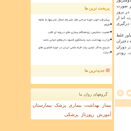
ه اندومتریوز
در صورت
پربحث ترین ها
تیك را در بروز
ت اند از
پیشرفت خوب حوزه جراحی مغز علیرغم اعمال تحریمها به علاوه
 درگیری
فیلم
اهمیت تشخیص زودهنگام بیماری های دریچه ای قلب
اور غلط
وزارت بهداشت باید پاسخگوی کمبود داروهای حیاتی باشد
ه دختران
شروع به کار اولین پلت فرم علمی ایران در حوزه فناوری های
ر دوران
دیابت
، زودتر
جدیدترین ها
گروههای روان ما
بیمار
بهداشت
بیماری
پزشک
بیمارستان
آموزش
رپورتاژ
پزشکی