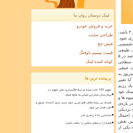
لینک دوستان روان ما
خرید و فروش خودرو
گزارش پژوهشگاه ابن سینا، دكتر عاطفه گرگین اضافه كرد: البته، نباید این مورد را نادیده گرفت كه اگر شدت بیماری بالا یعنی درجات ۳ و ۴ باشد،
طراحی سایت
ری شود.
فیش حج
م تخصصی
د، طبیعی
قیمت بیسیم باوفنگ
است كه احتمال عود آن وجود داشته باشد. وی ادامه داد: مطالعات نشان داده اند كه خطر عود این بیماری بعد از جراحی حدود ۵ تا ۲۰ درصد در ۵
کوتاه کننده لینک
ات سطحی
ات عمقی
ریوز به
پربیننده ترین ها
یا تغییر
 یك رژیم
تجهیز 100 تخت ویژه مراسم خاکسپاری رهبر شهید در
یسك عود
بیمارستان صحرایی مصلی به علاوه فیلم
شخص است كه مصرف ویتامین ها و مواد غذایی آنتی اكسیدانی مانند امگا۳، ویتامین های D، C، E و میوه ها و
مصرف بی رویه مکمل های چربی سوز سبب بروز انسداد عروق و
 باره‌ی
افت فشار می شود
 نزدیكی
شناسایی ۴۹۲ بیماری نادر
. احتمال
د گزارش شده است. گرگین نقش
هشدار! دردهای شکمی را ساکت نکنید
 یكی از