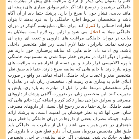
خانم را بعنوان یكی دیگر از اركان مراقبت های پیش از مبادرت به
حاملگی برشمرد و توضیح داد: اگر خانم سوابق بیماری های زمینه ای
مانند دیابت، فشار خون یا صرع را دارد، پزشك حتما باید از آن آگاه
باشد و متخصصان مربوط اجازه حاملگی را به فرد بدهند تا بتوان
خطرات احتمالی را
كنترل
كند. برای مثال، متابولیسم گلوكز در دوران
حاملگی مبتلا به
اختلال
می شود و ازاین رو، لازم است مبتلایان به
دیابت در دوران حاملگی مراقبت های دارویی و تغذیه ای ویژه ای
دریافت نمایند. بنابراین، حتما لازم است زیر نظر متخصص داخلی
باشند. وی ادامه داد: خانم هایی كه سابقه پرفشاری خون دارند هم
بیشتر از دیگر افراد در معرض خطر مبتلا شدن به مسمومیت حاملگی
یا پره اكلامپسی قرار دارند و این دسته از افراد هم به مراقبت های
ویژه نیاز دارند. یا خانم هایی كه سابقه صرع دارند، حتما باید طبق نظر
متخصص مغز و اعصاب برای حاملگی اقدام نمایند. در واقع در صورت
ابتلای خانم به بیماری های زمینه ای، متخصصان زنان باید در تعامل با
دیگر متخصصان مرتبط مادر را قبل از مبادرت به بارداری، پایش و
مدیریت كنند. این متخصص زنان، بر ضرورت آگاهی پزشك از داروهای
مصرفی و سوابق جراحی بیمار تاكید كرد و اضافه كرد: خانم هایی كه
قصد حاملگی دارند حتما باید در رجوع اول لیستی از داروهای مصرفی
شان، حتی آنها كه به نظر خودشان بی اهمیت است، به پزشك ارائه
نمایند. چونكه مصرف بعضی از داروها در دوران حاملگی با خطر بروز
ناهنجاری در جنین همراه می باشد و قبل از مبادرت به حاملگی باید
طبق نظر متخصص مربوط، مصرف آن
دارو
قطع شود یا با داروی كم
خطری جایگزین شود. همچنین، اگر خانم سابقه‌ی جراحی، بخصوص