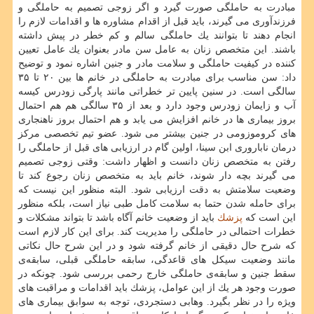
مبادرت به حاملگی صورت گیرد و اگر زوجی تصمیم به حاملگی و
فرزندآوری می گیرند، باید قبل از اقدام مشاوره ها و اقدامات لازم را
انجام دهند تا بتوانند یك حاملگی سالم و كم خطر در پیش داشته
باشند. این متخصص زنان به عامل سن مادر بعنوان یك عامل تعیین
كننده در كیفیت حاملگی و سلامت مادر و جنین اشاره نمود و توضیح
داد: سن مناسب برای مبادرت به حاملگی در خانم ها بین ۲۰ تا ۳۵
سالگی است. در سنین پایین تر خطراتی مانند پارگی زودرس كیسه
آب و زایمان زودرس وجود دارد و بعد از ۳۵ سالگی هم هم احتمال
بروز بیماری ها در خانم افزایش می یابد و هم احتمال بروز ناهنجاری
های كروموزومی در جنین بیشتر می شود. عضو تیم تخصصی مركز
درمان ناباروری ابن سینا، اولین گام در ارزیابی های قبل از حاملگی را
رفتن به متخصص زنان دانست و اظهار داشت: وقتی زوجی تصمیم
می گیرند بچه دار شوند، خانم باید به متخصص زنان رجوع كند تا
وضعیت سلامتش به دقت ارزیابی شود. البته منظور این نیست كه
برای حامله شدن حتما به سلامت كامل طبی نیاز است، بلكه منظور
این است كه
پزشك
باید از وضعیت خانم آگاه باشد تا بتواند مشكلات و
خطرات احتمالی در حاملگی را مدیریت كند. برای این كار لازم است
كه شرح حال دقیقی از خانم گرفته شود و در این شرح حال نكاتی
مانند وضعیت سیكل های قاعدگی، سابقه حاملگی قبلی، سابقه‌ی
سقط جنین و سابقه‌ی حاملگی خارج رحمی بررسی شود. چونكه در
صورت وجود هر یك از این عوامل، پزشك باید اقدامات و مراقبت های
ویژه را در نظر بگیرد. وهابی دستجردی، توجه به سوابق بیماری های