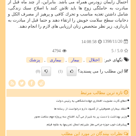
احتمال زایمان زودرس همراه می باشد. بنابراین، از چند ماه قبل از
مبادرت به حاملگی زوج ها باید تلاش كنند با اصلاح سبك زندگی،
شامل داشتن تغذیه مناسب و تحرك كافی و پرهیز از مصرف الكل و
دخانیات سطح سلامت خویش را ارتقاء دهند و حتما قبل از مبادرت به
بارداری، زیر نظر متخصص زنان ارزیابی های لازم را انجام دهند.
1398/11/20
14:08:58
4794
/ 5
5.0
تگهای خبر:
اختلال
,
بیمار
,
بیماری
,
پزشك
این مطلب را می پسندید؟
(0)
(1)
تازه ترین مطالب مرتبط
اعطای کارت عضویت افتخاری جهاددانشگاهی به رئیس دولت
انتقاد بیماران هموفیلی از کمبود دارو درخواست از رسانه ها
وزیر بهداشت با دست پر به شیراز می آید افتتاح سه پروژه مهم سلامت محور
پیشرفت خوب حوزه جراحی مغز علیرغم اعمال تحریمها به علاوه فیلم
نظرات بینندگان در مورد این مطلب