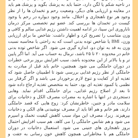
در ناحیه شكم یا لگن دارد، حتما باید به پزشك بگوید و پزشك هم باید
در معاینه و ارزیابی های دیگر، وضعیت رحم و تخمدان ها را از نظر
وجود هر نوع ناهنجاری و اختلال، مانند وجود دیواره در رحم یا وجود
كیست در تخمدان ها بررسی كند. عضو تیم تخصصی مركز درمان
ناباروری ابن سینا، در ادامه اهمیت داشتن رژیم غذایی سالم و كافی و
وزن متناسب را تصریح كرد و اظهار داشت: شاخص ما برای ارزیابی
وزن، BMI یا شاخص توده بدنی است كه به راحتی با محاسبه نسبت
وزن به قد به توان دو، اندازه گیری می شود. اگر شاخص توده بدنی
خانم در محدوده ۲۰ تا ۲۵ باشد، نرمال به حساب می آید. اما اگر پایین
تر و یا بالاتر از این محدوده باشد، سبب افزایش بروز برخی خطرات
در دوران حاملگی می شود. همچنین، خانم باید قبل از مبادرت به
حاملگی از نظر رژیم غذایی بررسی شود تا اطمینان حاصل شود كه
تغذیه او از كفایت و تنوع لازم برخوردار می باشد و اگر گرفتار بی
نظمی یا كمبود تغذیه ای بود، حتما به متخصص تغذیه ارجاع داده شود
تا بعد از اصلاح رژیم غذایی، برای حاملگی اقدام نماید. وهابی
دستجردی در انتها با اشاره به مضرات مصرف الكل و دخانیات برای
سلامت مادر و جنین، خاطرنشان كرد: زوج هایی كه قصد حاملگی
دارند، هم خانم و هم آقا باید از مصرف نوشیدنی های الكی و دخانیات
بپرهیزند. زیرا، مصرف این مواد سبب كاهش كیفیت تخمك و اسپرم
می شود و هم شانس حاملگی را می كاهد، هم سبب افزایش احتمال
بروز ناهنجاری های جنینی می شود. استعمال دخانیات در دوران
حاملگی هم با مخاطراتی همچون كاهش خون رسانی به جفت و