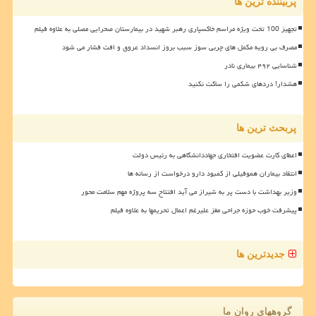
پربیننده ترین ها
تجهیز 100 تخت ویژه مراسم خاکسپاری رهبر شهید در بیمارستان صحرایی مصلی به علاوه فیلم
مصرف بی رویه مکمل های چربی سوز سبب بروز انسداد عروق و افت فشار می شود
شناسایی ۴۹۲ بیماری نادر
هشدار! دردهای شکمی را ساکت نکنید
پربحث ترین ها
اعطای کارت عضویت افتخاری جهاددانشگاهی به رئیس دولت
انتقاد بیماران هموفیلی از کمبود دارو درخواست از رسانه ها
وزیر بهداشت با دست پر به شیراز می آید افتتاح سه پروژه مهم سلامت محور
پیشرفت خوب حوزه جراحی مغز علیرغم اعمال تحریمها به علاوه فیلم
جدیدترین ها
گروههای روان ما