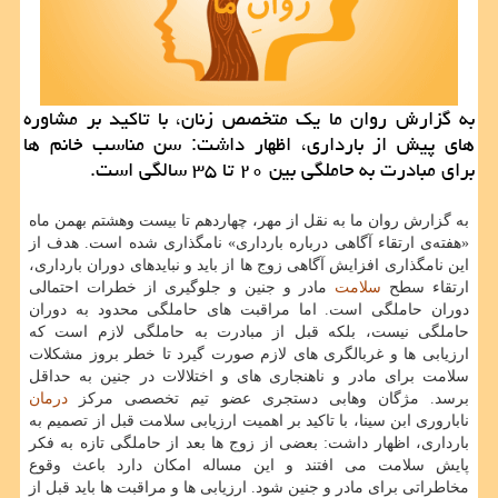
به گزارش روان ما یك متخصص زنان، با تاكید بر مشاوره
های پیش از بارداری، اظهار داشت: سن مناسب خانم ها
برای مبادرت به حاملگی بین ۲۰ تا ۳۵ سالگی است.
به گزارش روان ما به نقل از مهر، چهاردهم تا بیست وهشتم بهمن ماه
«هفته‌ی ارتقاء آگاهی درباره بارداری» نامگذاری شده است. هدف از
این نامگذاری افزایش آگاهی زوج ها از باید و نبایدهای دوران بارداری،
ارتقاء سطح
سلامت
مادر و جنین و جلوگیری از خطرات احتمالی
دوران حاملگی است. اما مراقبت های حاملگی محدود به دوران
حاملگی نیست، بلكه قبل از مبادرت به حاملگی لازم است كه
ارزیابی ها و غربالگری های لازم صورت گیرد تا خطر بروز مشكلات
سلامت برای مادر و ناهنجاری های و اختلالات در جنین به حداقل
برسد. مژگان وهابی دستجری عضو تیم تخصصی مركز
درمان
ناباروری ابن سینا، با تاكید بر اهمیت ارزیابی سلامت قبل از تصمیم به
بارداری، اظهار داشت: بعضی از زوج ها بعد از حاملگی تازه به فكر
پایش سلامت می افتند و این مساله امكان دارد باعث وقوع
مخاطراتی برای مادر و جنین شود. ارزیابی ها و مراقبت ها باید قبل از