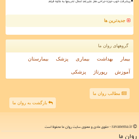
پیشرفت خوب حوزه جراحی مغز علیرغم اعمال تحریمها به علاوه فیلم
جدیدترین ها
گروههای روان ما
بیمار
بهداشت
بیماری
پزشک
بیمارستان
آموزش
رپورتاژ
پزشکی
مطالب روان ما
بازگشت به روان ما
ravanema.ir - حقوق مادی و معنوی سایت روان ما محفوظ است
روان ما