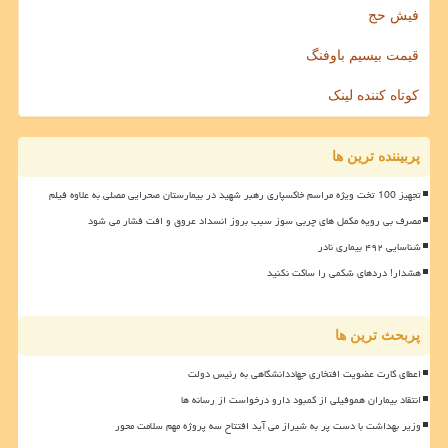
فیش حج
قیمت بیسیم باوفنگ
کوتاه کننده لینک
پربیننده ترین ها
تجهیز 100 تخت ویژه مراسم خاکسپاری رهبر شهید در بیمارستان صحرایی مصلی به علاوه فیلم
مصرف بی رویه مکمل های چربی سوز سبب بروز انسداد عروق و افت فشار می شود
شناسایی ۴۹۲ بیماری نادر
هشدار! دردهای شکمی را ساکت نکنید
پربحث ترین ها
اعطای کارت عضویت افتخاری جهاددانشگاهی به رئیس دولت
انتقاد بیماران هموفیلی از کمبود دارو درخواست از رسانه ها
وزیر بهداشت با دست پر به شیراز می آید افتتاح سه پروژه مهم سلامت محور