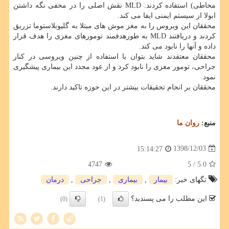
مخاطی) استفاده كردند. MLD نقش اصلی را در مخفی نگه داشتن
ابولا از سیستم ایمنی ایفا می كند.
محققان این ویروس را به مغز موش های مبتلا به گلیوبلاستوما تزریق
كردند و دریافتند MLD به طورهدفمند تومورهای مغزی را هدف قرار
داده و آنها را نابود می كند.
محققان معتقدند شاید بتوان با استفاده از چنین ویروسی در كنار
جراحی، تومور مغزی را نابود كرد و از عود مجدد این بیماری پیشگیری
نمود.
محققان بر انجام تحقیقات بیشتر در این حوزه تاكید دارند.
منبع:
روان ما
1398/12/03
15:14:27
4747
/ 5
5.0
تگهای خبر:
بیمار
,
بیماری
,
جراحی
,
درمان
این مطلب را می پسندید؟
(0)
(1)