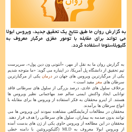
به گزارش روان ما طبق نتایج یك تحقیق جدید، ویروس ابولا
می تواند برای مقابله با تومور مغزی مرگبار معروف به
گلیوبلاستوما استفاده گردد.
به گزارش روان ما به نقل از مهر، «آنتونی ون دین پول»، سرپرست
تیم تحقیق از دانشگاه یِل آمریكا، در اینباره می گوید: «ما متوجه شدیم
یكی از مرگبارترین ویروس های جهان در
درمان
یكی از مرگبارترین
سرطان های
مغز
مفید است.»
برخلاف سلول های عادی، درصد بزرگی از سلول های سرطانی فاقد
توانایی ایجاد واكنش ایمنی سالم ضد مهاجمانی نظیر ویروس ها
هستند. از اینرو محققان به فكر استفاده از ویروس ها برای مقابله با
انواع سرطان ها برآمدند.
محققان در مطالعات آزمایشگاهی مشاهده نمودند این ویروس ها می
توانند بدون صدمه به بیماران، سلول های سرطانی را هدف قرار دهند.
محققان در این مطالعه از ویروس حاوی یكی از ژن های بدست آمده
از ویروس ابولا معروف به MLD (گلیكوپروتئین با دامنه خطی