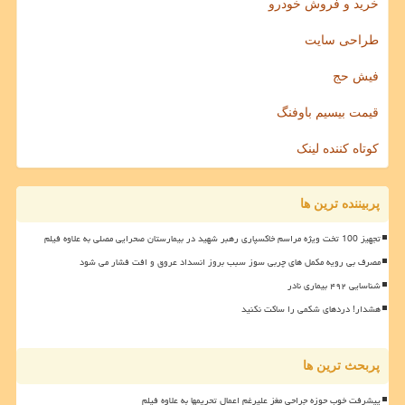
خرید و فروش خودرو
طراحی سایت
فیش حج
قیمت بیسیم باوفنگ
کوتاه کننده لینک
پربیننده ترین ها
تجهیز 100 تخت ویژه مراسم خاکسپاری رهبر شهید در بیمارستان صحرایی مصلی به علاوه فیلم
مصرف بی رویه مکمل های چربی سوز سبب بروز انسداد عروق و افت فشار می شود
شناسایی ۴۹۲ بیماری نادر
هشدار! دردهای شکمی را ساکت نکنید
پربحث ترین ها
پیشرفت خوب حوزه جراحی مغز علیرغم اعمال تحریمها به علاوه فیلم