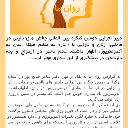
دبیر اجرایی دومین كنگره بین المللی چالش های بالینی در
مامایی، زنان و نازایی با اشاره به علائم مبتلا شدن به
آندومتریوز، اظهار داشت: عدم تاخیر در ازدواج و بچه
دارشدن در پیشگیری از این بیماری موثر است.
به گزارش روان ما به نقل از مهر، دكتر ساغر صالح پور در آستانه
برگزاری دومین كنگره بین المللی چالش های بالینی در مامایی، زنان
و نازایی در ارتباط با بیماری آندومتریوزیس در زنان، اظهارداشت:
آندومتریوز یك بیماری خوش خیم است كه بیشتر در سنین باروری
زنان تولید می گردد.
وی اضافه كرد: آندومتریوز بر اثر كاشته شدن سلول های آندومتر در
فضایی غیر از رحم است كه فیزیولوژی های مختلفی همچون برگشت
خون قاعدگی به حفره لگن، تغییرات ایمونولوژی و... دارد همینطور دو
علامت اصلی آن درد و ناباروری است كه برای كاهش و رفع درد می
توان از روش های جراحی و دارویی بهره برد.