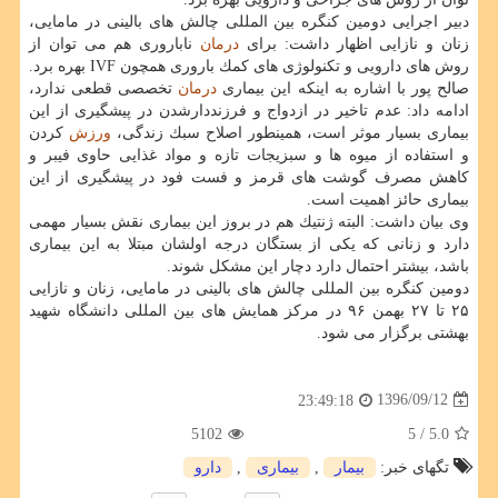
دبیر اجرایی دومین كنگره بین المللی چالش های بالینی در مامایی،
زنان و نازایی اظهار داشت: برای
درمان
ناباروری هم می توان از
روش های دارویی و تكنولوژی های كمك باروری همچون IVF بهره برد.
صالح پور با اشاره به اینكه این بیماری
درمان
تخصصی قطعی ندارد،
ادامه داد: عدم تاخیر در ازدواج و فرزنددارشدن در پیشگیری از این
بیماری بسیار موثر است، همینطور اصلاح سبك زندگی،
ورزش
كردن
و استفاده از میوه ها و سبزیجات تازه و مواد غذایی حاوی فیبر و
كاهش مصرف گوشت های قرمز و فست فود در پیشگیری از این
بیماری حائز اهمیت است.
وی بیان داشت: البته ژنتیك هم در بروز این بیماری نقش بسیار مهمی
دارد و زنانی كه یكی از بستگان درجه اولشان مبتلا به این بیماری
باشد، بیشتر احتمال دارد دچار این مشكل شوند.
دومین كنگره بین المللی چالش های بالینی در مامایی، زنان و نازایی
۲۵ تا ۲۷ بهمن ۹۶ در مركز همایش های بین المللی دانشگاه شهید
بهشتی برگزار می شود.
1396/09/12
23:49:18
5102
/ 5
5.0
تگهای خبر:
بیمار
,
بیماری
,
دارو