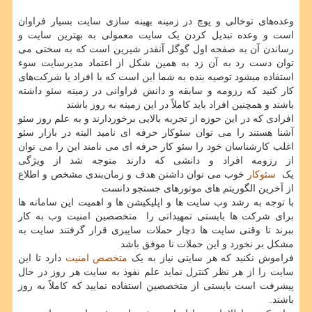
وعده‌های توخالی و پوچ در زمینه بهینه سازی سایت بسیار فراوان
است و وعده تبدیل کردن یک سایت معمولی به بهترین سایت و
رساندن آن به صفحه اول گوگل آنقدر شیرین است که به سختی می
توان دست رد به آن زد به همین شکل از اعتماد مدیرسایت سوء
استفاده میشود توصیه بنده به شما این است که با افراد یا شرکت‌های
کار کنید که رزومه و سابقه و دانش فراوانی در زمینه سئو داشته
باشند و همچنین افراد باید کاملاً در این زمینه به روز باشند
افرادی که در این حوزه از تجربه بالایی برخوردارند و به علم روز سئو
آشنا هستند را می توان سئوکار حرفه ای نامید البته در بازار سئو
اغلب کارشناسان خود را سئو کار حرفه ای می نامند این را می توان
از رزومه افراد و دانشی که دارند متوجه شد از ویژگی
یک
سئوکار
خوب می توان داشتن هدف و زمان‌بندی مشخص و اطلاع
از آخرین الگوریتم های موتورهای جستجو دانست
با توجه به رشد وب سایت ها و اپلیکیشن ها و اهمیت این سامانه ها
برای شرکت ها بایستی تمهیداتی را متخصصین امنیت وب به کار
ببرند تا وقتی سایت ها دچار حملات سایبری قرار گرفتند سایت به
مشکل بر نخورد و این حملات نا موفق باشد
فراموش نکنید که هر سایتی نیاز به یک
متخصص امنیت
دارد تا این
سایت را از هر نظر کنترل نماید علم نفوذ به سایت هر روز در حال
پیشرفت است بایستی از متخصصین استفاده نمایید که کاملاً به روز
باشند.