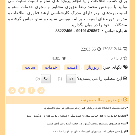
برای کسب اطلاعات و یا انجام پروژه های سئو و امنیت سایت می
توانید با مهندس محمد رضا عزیزی مشاور و مجری خدمات سئو و
امنیت برندهای برتر دارای مدرک کارشناسی ارشد فناوری اطلاعات و
مدرس دوره های امنیت ، برنامه نویسی سایت و سئو تماس گرفته و
مشکلات خود را در میان بگذارید.
شماره تماس : 09101420867 - 88222406
1398/12/14
22:03:55
4185
/ 5
5.0
تگهای خبر:
رپورتاژ
,
امنیت
,
خدمات
,
سایت
این مطلب را می پسندید؟
(0)
(1)
تازه ترین مطالب مرتبط
رتبه نخست دانشگاه علوم پزشکی ایران در میزبانی مراسم خاکسپاری
محموله جدید دارو های حیاتی بیماران متابولیک و مبتلایان به سرطان وارد کشور شد
تمام ظرفیتهای سیستم سلامت کشور در حالت آماده باش کامل است
اورژانس هوایی استان تهران این هفته جان ۶ نفر را نجات داد