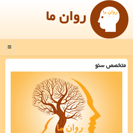
روان ما
منو
متخصص سئو