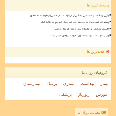
پربحث ترین ها
وزیر بهداشت با دست پر به شیراز می آید افتتاح سه پروژه مهم سلامت محور
پیشرفت خوب حوزه جراحی مغز علیرغم اعمال تحریمها به علاوه فیلم
اهمیت تشخیص زودهنگام بیماری های دریچه ای قلب
وزارت بهداشت باید پاسخگوی کمبود داروهای حیاتی باشد
جدیدترین ها
گروههای روان ما
بیمار
بهداشت
بیماری
پزشک
بیمارستان
آموزش
رپورتاژ
پزشکی
مطالب روان ما