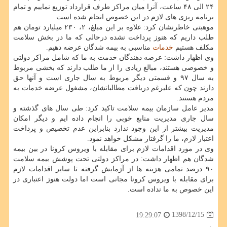
۲۴ الی ۴۸ ساعت، آنرا میان مراكز طرف قرارداد توزیع نماییم و تمام
برنامه ریزی های لازم در این خصوص انجام شده است.
موهبتی خاطرنشان كرد: علاوه بر این مبلغ، ۲، ۲۳۰ میلیارد تومان هم
طلب داریم كه هنوز پرداخت نشده درحالی كه ما در بخش سلامت
مكلف هستیم
خدمات
مناسبی به بیمه شدگان عرضه دهیم.
وی اظهار داشت: عرضه دهندگان خدمت به ما كه شامل مراكز دولتی
و خصوصی هستند، مبالغ زیادی را از ما طلب دارند كه بخشی مربوط
به سال ۹۷ و قسمتی دیگر مربوط به سال جاری است و آنها حق
دارند چون كه علیرغم دریافت مطالباتشان، مشغول عرضه خدمات به
مردم هستند.
مدیر عامل سازمان بیمه سلامت تاكید كرد: طی سال های گذشته و
سال جاری مدیریت منابع خوبی را انجام داده ایم و دیگر امكان
مدیریت بیشتر از این وجود ندارد بنابراین عدم تخصیص و پرداخت
اعتبار لازم، ما را گرفتار مشكل خواهد نمود.
وی در مورد اقدامات لازم برای مقابله با ویروس كرونا در بین بیمه
شدگان هم اظهار داشت: در مراكز دولتی تحت پوشش بیمه سلامت
۹۰ درصد تمامی هزینه ها از آزمایش گرفته تا سایر اقدامات لازم
برای مقابله با ویروس كرونا مجانی است اما دولت هنوز اعتباری در
این خصوص به ما نداده است.
1398/12/15
19:29:07