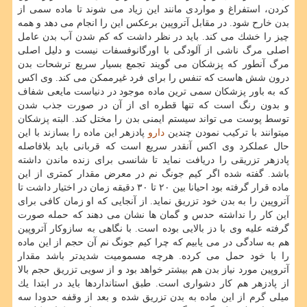
كردن، استفراغ و مواردی مانند این زیاد می شوند تا ماده سمی از
بدن خارح شود. در مقابل آتروپین برعكس این را انجام می دهد و همه
چیز را خشك می كند. باید در نظر داشت كه كم شدن آب بدن عامل
اصلی مرگ ناشی از آلودگی با اورگانوفسفات نیست و دلیل اصلی
مرگ آنطور كه پزشكان می گویند تجمع بسیار سریع ترشحات بدن
درون شش هاست كه تنفس را برای فرد غیرممكن می كند. وی اكس
كه به باور پزشكان سمی ترین ماده موجود در دنیاست مایعی شفاف
و بدون رنگ است كه تنها قطره ای از آن در صورت جذب شدن
توسط پوست می تواند سیستم ایمنی بدن را مختل كند. البته پزشكان
میتوانند با تركیب نمودن چندین
دارو
پادزهر این ماده را بسازند با این
حال عملكرد وی اكس آنقدر سریع است كه قربانی باید بلافاصله
پادزهر تزریقی را دریافت نماید تا شانسی برای زنده ماندن داشته
باشد. گفته شده اگر كیم جونگ نم در معرض مقدار كمتری از این
ماده قرار گرفته بود احیانا بین ۲۰ تا ۳۰ دقیقه زمان در اختیار داشت تا
آتروپین را به بدن خود تزریق نماید. از آنجایی كه او زمان كافی برای
این كار را نداشته حدس و گمان ها نشان می دهند كه حمله صورت
گرفته علیه وی با دز بالایی بوده است. با نگاهی به سازوكار آتروپین
هم به سادگی در می یابیم كه چرا كیم جونگ نم آن حجم از این ماده
را با خود حمل می كرده. هرچه مسمومیت شدیدتر باشد مقدار
آتروپین مورد نیاز بدن هم بیشتر خواهد بود و از سویی تزریق حجم بالا
از پادزهر هم كار دشواری است. طبق استانداردها باید در ابتدا یك
میلی گرم از این ماده به بدن تزریق شده و بعد از وقفه حدودا سه