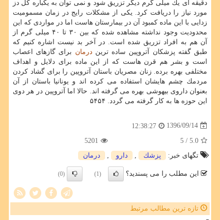
دقیقه ای یك میلی گرم دیگر تزریق شود و نمی توان به یكباره كل دز
مورد نیاز را دریافت كرد. یكی از مشكلات رایج در زمان مسمومیت
زدایی با این ماده كمبود آن در بیمارستان هاست اما در مواردی كه این
محدودیت وجود نداشته مشاهده شده كه بین ۳۰ تا ۴۰ میلی گرم از
آن هم به افراد تزریق شده است. در آخر بد نیست اشاره كنیم كه
طبق گفته پزشكان آتروپین ساده ترین
درمان
برای گازهای اعصاب
است و بشر هم قرن هاست كه از این ماده برای دلایل و اهداف
مختلفی بهره برده. زنان مصریان باستان آتروپین را برای گشاد كردن
مردمك چشم هایشان استفاده می كرده اند و یونانیا باستان از آن
بعنوان داروی بیهوشی بهره می گرفته اند. حالا اما آتروپین در هر دوی
این حوزه ها به كار گرفته می گردد. ۵۴۵۴
1396/09/14
12:38:27
5201
/ 5
5.0
تگهای خبر:
پزشك
,
دارو
,
درمان
این مطلب را می پسندید؟
(0)
(1)
تازه ترین مطالب مرتبط