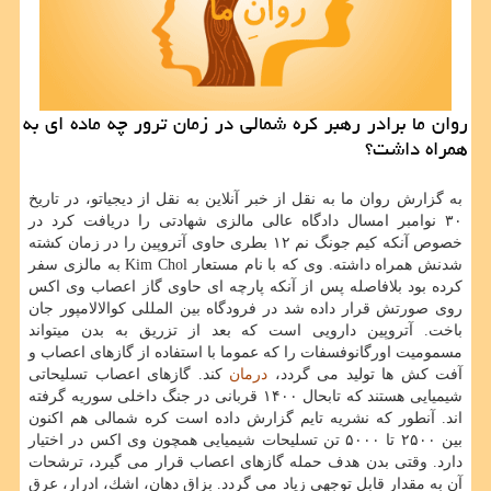
روان ما برادر رهبر كره شمالی در زمان ترور چه ماده ای به
همراه داشت؟
به گزارش روان ما به نقل از خبر آنلاین به نقل از دیجیاتو، در تاریخ
۳۰ نوامبر امسال دادگاه عالی مالزی شهادتی را دریافت كرد در
خصوص آنكه كیم جونگ نم ۱۲ بطری حاوی آتروپین را در زمان كشته
شدنش همراه داشته. وی كه با نام مستعار Kim Chol به مالزی سفر
كرده بود بلافاصله پس از آنكه پارچه ای حاوی گاز اعصاب وی اكس
روی صورتش قرار داده شد در فرودگاه بین المللی كوالالامپور جان
باخت. آتروپین دارویی است كه بعد از تزریق به بدن میتواند
مسمومیت اورگانوفسفات را كه عموما با استفاده از گازهای اعصاب و
آفت كش ها تولید می گردد،
درمان
كند. گازهای اعصاب تسلیحاتی
شیمیایی هستند كه تابحال ۱۴۰۰ قربانی در جنگ داخلی سوریه گرفته
اند. آنطور كه نشریه تایم گزارش داده است كره شمالی هم اكنون
بین ۲۵۰۰ تا ۵۰۰۰ تن تسلیحات شیمیایی همچون وی اكس در اختیار
دارد. وقتی بدن هدف حمله گازهای اعصاب قرار می گیرد، ترشحات
آن به مقدار قابل توجهی زیاد می گردد. بزاق دهان، اشك، ادرار، عرق