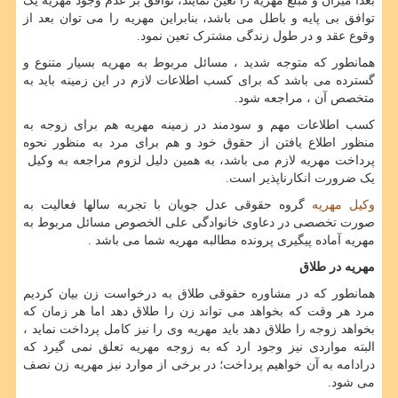
بعداً میزان و مبلغ مهریه را تعین نمایند، توافق بر عدم وجود مهریه یک
توافق بی پایه و باطل می باشد، بنابراین مهریه را می توان بعد از
وقوع عقد و در طول زندگی مشترک تعین نمود.
همانطور که متوجه شدید ، مسائل مربوط به مهریه بسیار متنوع و
گسترده می باشد که برای کسب اطلاعات لازم در این زمینه باید به
متخصص آن ، مراجعه شود.
کسب اطلاعات مهم و سودمند در زمینه مهریه هم برای زوجه به
منظور اطلاع یافتن از حقوق خود و هم برای مرد به منظور نحوه
پرداخت مهریه لازم می باشد، به همین دلیل لزوم مراجعه به وکیل
یک ضرورت انکارناپذیر است.
وکیل مهریه
گروه حقوقی عدل جویان با تجربه سالها فعالیت به
صورت تخصصی در دعاوی خانوادگی علی الخصوص مسائل مربوط به
مهریه آماده پیگیری پرونده مطالبه مهریه شما می باشد .
مهریه در طلاق
همانطور که در مشاوره حقوقی طلاق به درخواست زن بیان کردیم
مرد هر وقت که بخواهد می تواند زن را طلاق دهد اما هر زمان که
بخواهد زوجه را طلاق دهد باید مهریه وی را نیز کامل پرداخت نماید ،
البته مواردی نیز وجود ارد که به زوجه مهریه تعلق نمی گیرد که
درادامه به آن خواهیم پرداخت؛ در برخی از موارد نیز مهریه زن نصف
می شود.