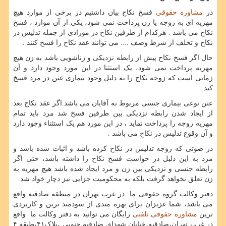
در
مشاوره حقوقی
فسخ نکاح بیان داشتیم در برخی از موارد هیچ
مهریه ای به زوجه یا زن پرداخت نمی شود، یکی از آن موارد ، فسخ
نکاح می باشد . هرکدام از طرفین نکاح در مورادی از جمله تدلیس در
نکاح و تخلف از شرط وصف .... می توانند عقد نکاح را فسخ کنند .
حال اگر فسخ نکاح پیش از رابطه نزدیکی و زناشویی باشد به زن هیچ
مهریه پرداخت نمی شود، یک استثنا در این مورد وجود دارد و آن
زمانی است که زوجه نکاح را به دلیل وجود بیماری عنن در مرد فسخ
کند .
عنن نوعی بیماری جنسی مربوط به آقایان می باشد.اگر عقد نکاح بعد
از ایجاد شدن رابطه نزدیکی بین طرفین فسخ شد مرد باید تمام
مهریه زوجه را پرداخت نماید ، در این مورد هم یک استثناء وجود دارد
و آن وقوع تدلیس در نکاح می باشد .
در صوتی که زوجه تدلیس در نکاح کرده باشد و اثبات شده باشد و
مرد به این دلیل در خواست فسخ نکاح را داشته باشد، حتی اگر
رابطه جنسی و نزدیکی بین زن و مرد ایجاد شده باشد هیچ مهریه به
زن تعلق نخواهد گرفت بلکه به محکومیت جزایی نیز دچار خواد شد.
دفتر وکالت گروه حقوقی ما در غرب تهران در منطقه صادقیه واقع
می باشد، شما عزیزان برای بهره مندی از سودمند ترین و کاربردی
ترین
مشاوره حقوقی تلفنی
رایگان می توانید به دفتر وکالت ما واقع
در غرب تهران،صادقیه،خیابان شهدای صادقیه جنوبی ،پلاک۴۱،طبقه ۴