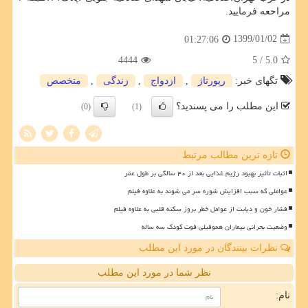
مراحعه فرمایید.
1399/01/02
01:27:06
4444
/ 5
5.0
تگهای خبر:
رپورتاژ
,
ازدواج
,
زندگی
,
متخصص
این مطلب را می پسندید؟
(0)
(1)
تازه ترین مطالب مرتبط
اثبات تأثیر بهبود رژیم غذایی بعد از ۴۰ سالگی بر طول عمر
عواملی که سبب افزایش شوره سر می شوند به علاوه فیلم
فشار خون و دیابت از عوامل خطر بروز سکته قلبی به علاوه فیلم
وضعیت بحرانی بیماران هموفیلی فوت کودک سه ساله
نظرات بینندگان در مورد این مطلب
نظر شما در مورد این مطلب
نام: